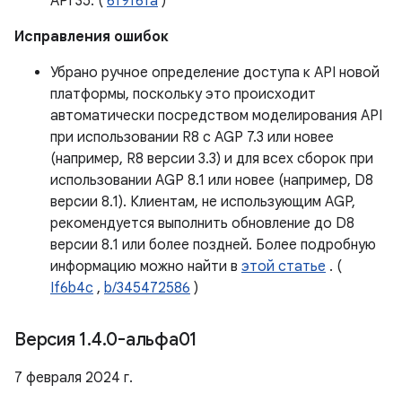
API 35. (
6f9f6fa
)
Исправления ошибок
Убрано ручное определение доступа к API новой
платформы, поскольку это происходит
автоматически посредством моделирования API
при использовании R8 с AGP 7.3 или новее
(например, R8 версии 3.3) и для всех сборок при
использовании AGP 8.1 или новее (например, D8
версии 8.1). Клиентам, не использующим AGP,
рекомендуется выполнить обновление до D8
версии 8.1 или более поздней. Более подробную
информацию можно найти в
этой статье
. (
If6b4c
,
b/345472586
)
Версия 1
.
4
.
0-альфа01
7 февраля 2024 г.