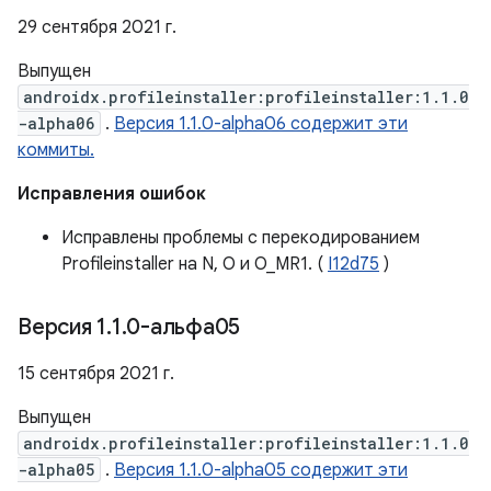
29 сентября 2021 г.
Выпущен
androidx.profileinstaller:profileinstaller:1.1.0
-alpha06
.
Версия 1.1.0-alpha06 содержит эти
коммиты.
Исправления ошибок
Исправлены проблемы с перекодированием
Profileinstaller на N, O и O_MR1. (
I12d75
)
Версия 1
.
1
.
0-альфа05
15 сентября 2021 г.
Выпущен
androidx.profileinstaller:profileinstaller:1.1.0
-alpha05
.
Версия 1.1.0-alpha05 содержит эти