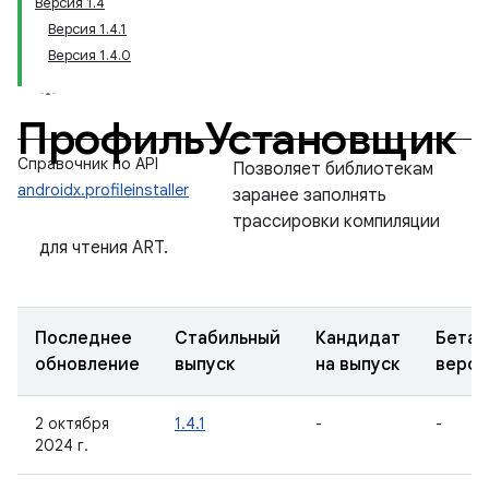
Версия 1.4
Версия 1.4.1
Версия 1.4.0
ПрофильУстановщик
Справочник по API
Позволяет библиотекам
androidx.profileinstaller
заранее заполнять
трассировки компиляции
для чтения ART.
Последнее
Стабильный
Кандидат
Бета-
обновление
выпуск
на выпуск
верси
2 октября
1.4.1
-
-
2024 г.