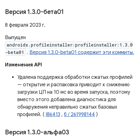
Версия 1
.
3
.
0-бета01
8 февраля 2023 г.
Выпущен
androidx.profileinstaller:profileinstaller:1.3.0
-beta01
.
Версия 1.3.0-beta01 содержит эти коммиты.
Изменения API
Удалена поддержка обработки сжатых профилей
— открытие и распаковка приводит к снижению
загрузки ЦП на 10 мс во время запуска, поэтому
вместо этого добавлена ​​диагностика для
обнаружения неправильно сжатых базовых
профилей. (
I86413
,
б / 261998144
)
Версия 1
.
3
.
0-альфа03