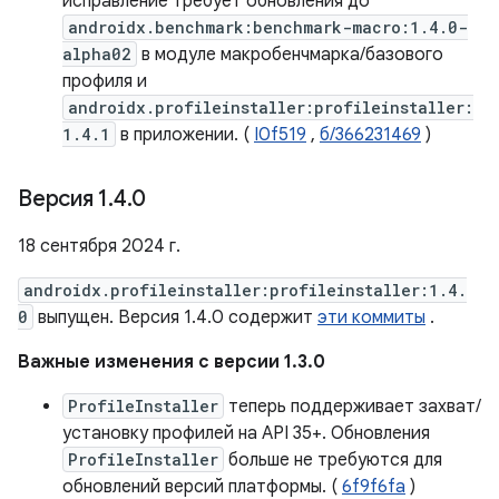
исправление требует обновления до
androidx.benchmark:benchmark-macro:1.4.0-
alpha02
в модуле макробенчмарка/базового
профиля и
androidx.profileinstaller:profileinstaller:
1.4.1
в приложении. (
I0f519
,
б/366231469
)
Версия 1
.
4
.
0
18 сентября 2024 г.
androidx.profileinstaller:profileinstaller:1.4.
0
выпущен. Версия 1.4.0 содержит
эти коммиты
.
Важные изменения с версии 1.3.0
ProfileInstaller
теперь поддерживает захват/
установку профилей на API 35+. Обновления
ProfileInstaller
больше не требуются для
обновлений версий платформы. (
6f9f6fa
)