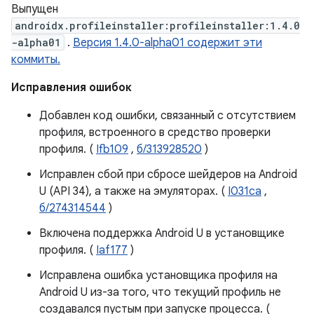
Выпущен
androidx.profileinstaller:profileinstaller:1.4.0
-alpha01
.
Версия 1.4.0-alpha01 содержит эти
коммиты.
Исправления ошибок
Добавлен код ошибки, связанный с отсутствием
профиля, встроенного в средство проверки
профиля. (
Ifb109
,
б/313928520
)
Исправлен сбой при сбросе шейдеров на Android
U (API 34), а также на эмуляторах. (
I031ca
,
б/274314544
)
Включена поддержка Android U в установщике
профиля. (
Iaf177
)
Исправлена ​​ошибка установщика профиля на
Android U из-за того, что текущий профиль не
создавался пустым при запуске процесса. (