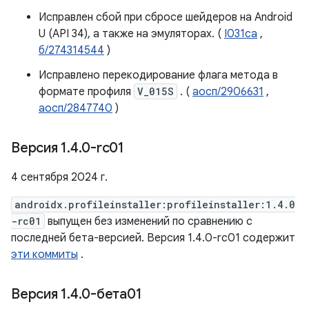
Исправлен сбой при сбросе шейдеров на Android
U (API 34), а также на эмуляторах. (
I031ca
,
б/274314544
)
Исправлено перекодирование флага метода в
формате профиля
V_015S
. (
аосп/2906631
,
аосп/2847740
)
Версия 1
.
4
.
0-rc01
4 сентября 2024 г.
androidx.profileinstaller:profileinstaller:1.4.0
-rc01
выпущен без изменений по сравнению с
последней бета-версией. Версия 1.4.0-rc01 содержит
эти коммиты
.
Версия 1
.
4
.
0-бета01