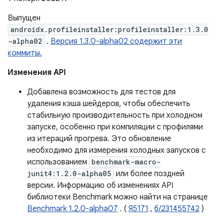
Выпущен
androidx.profileinstaller:profileinstaller:1.3.0
-alpha02
.
Версия 1.3.0-alpha02 содержит эти
коммиты.
Изменения API
Добавлена ​​возможность для тестов для
удаления кэша шейдеров, чтобы обеспечить
стабильную производительность при холодном
запуске, особенно при компиляции с профилями
из итераций прогрева. Это обновление
необходимо для измерения холодных запусков с
использованием
benchmark-macro-
junit4:1.2.0-alpha05
или более поздней
версии. Информацию об изменениях API
библиотеки Benchmark можно найти на странице
Benchmark 1.2.0-alpha07
. (
Я5171
,
б/231455742
)