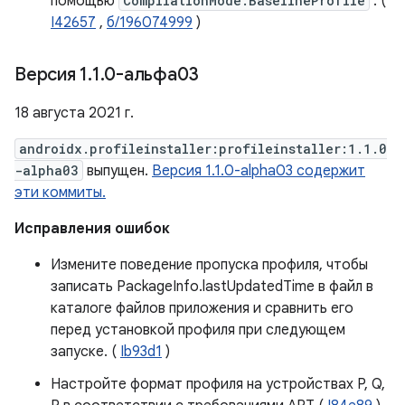
помощью
CompilationMode.BaselineProfile
. (
I42657
,
б/196074999
)
Версия 1
.
1
.
0-альфа03
18 августа 2021 г.
androidx.profileinstaller:profileinstaller:1.1.0
-alpha03
выпущен.
Версия 1.1.0-alpha03 содержит
эти коммиты.
Исправления ошибок
Измените поведение пропуска профиля, чтобы
записать PackageInfo.lastUpdatedTime в файл в
каталоге файлов приложения и сравнить его
перед установкой профиля при следующем
запуске. (
Ib93d1
)
Настройте формат профиля на устройствах P, Q,