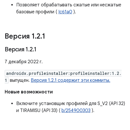
Позволяет обрабатывать сжатые или несжатые
базовые профили (
Ic61a0
).
Версия 1
.
2
.
1
Версия 1
.
2
.
1
7 декабря 2022 г.
androidx.profileinstaller:profileinstaller:1.2.
1
выпущен.
Версия 1.2.1 содержит эти коммиты.
Новые возможности
Включите установщик профилей для S_V2 (API 32)
и TIRAMISU (API 33) (
b/254900303
).