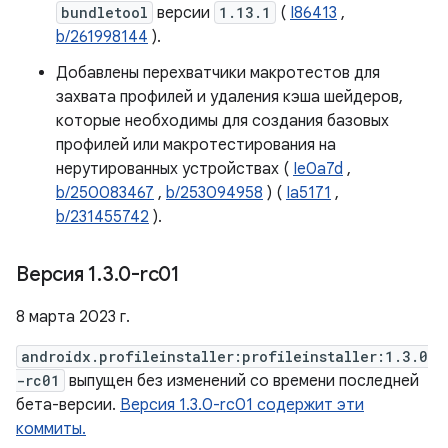
bundletool
версии
1.13.1
(
I86413
,
b/261998144
).
Добавлены перехватчики макротестов для
захвата профилей и удаления кэша шейдеров,
которые необходимы для создания базовых
профилей или макротестирования на
нерутированных устройствах (
Ie0a7d
,
b/250083467
,
b/253094958
) (
Ia5171
,
b/231455742
).
Версия 1
.
3
.
0-rc01
8 марта 2023 г.
androidx.profileinstaller:profileinstaller:1.3.0
-rc01
выпущен без изменений со времени последней
бета-версии.
Версия 1.3.0-rc01 содержит эти
коммиты.