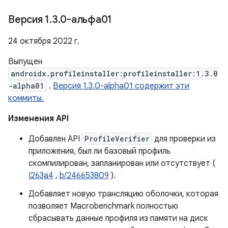
Версия 1
.
3
.
0-альфа01
24 октября 2022 г.
Выпущен
androidx.profileinstaller:profileinstaller:1.3.0
-alpha01
.
Версия 1.3.0-alpha01 содержит эти
коммиты.
Изменения API
Добавлен API
ProfileVerifier
для проверки из
приложения, был ли базовый профиль
скомпилирован, запланирован или отсутствует (
I263a4
,
b/246653809
).
Добавляет новую трансляцию оболочки, которая
позволяет Macrobenchmark полностью
сбрасывать данные профиля из памяти на диск