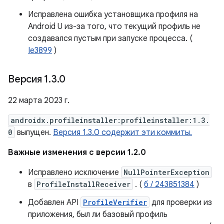
Исправлена ​​ошибка установщика профиля на
Android U из-за того, что текущий профиль не
создавался пустым при запуске процесса. (
Ie3899
)
Версия 1
.
3
.
0
22 марта 2023 г.
androidx.profileinstaller:profileinstaller:1.3.
0
выпущен.
Версия 1.3.0 содержит эти коммиты.
Важные изменения с версии 1.2.0
Исправлено исключение
NullPointerException
в
ProfileInstallReceiver
. (
б / 243851384
)
Добавлен API
ProfileVerifier
для проверки из
приложения, был ли базовый профиль