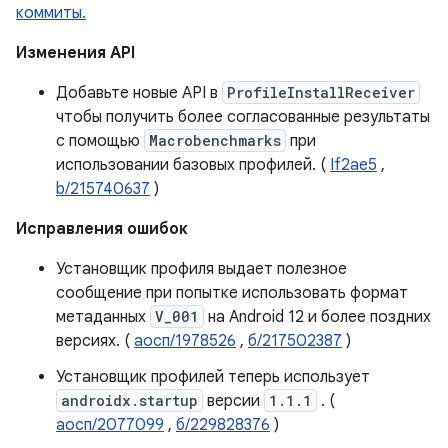
коммиты.
Изменения API
Добавьте новые API в
ProfileInstallReceiver
чтобы получить более согласованные результаты
с помощью
Macrobenchmarks
при
использовании базовых профилей. (
If2ae5
,
b/215740637
)
Исправления ошибок
Установщик профиля выдает полезное
сообщение при попытке использовать формат
метаданных
V_001
на Android 12 и более поздних
версиях. (
аосп/1978526
,
б/217502387
)
Установщик профилей теперь использует
androidx.startup
версии
1.1.1
. (
аосп/2077099
,
б/229828376
)