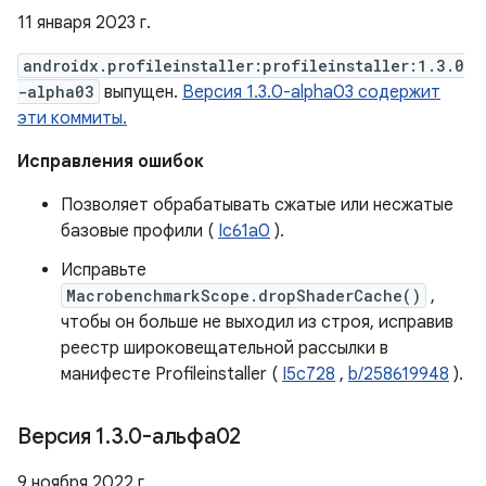
11 января 2023 г.
androidx.profileinstaller:profileinstaller:1.3.0
-alpha03
выпущен.
Версия 1.3.0-alpha03 содержит
эти коммиты.
Исправления ошибок
Позволяет обрабатывать сжатые или несжатые
базовые профили (
Ic61a0
).
Исправьте
MacrobenchmarkScope.dropShaderCache()
,
чтобы он больше не выходил из строя, исправив
реестр широковещательной рассылки в
манифесте Profileinstaller (
I5c728
,
b/258619948
).
Версия 1
.
3
.
0-альфа02
9 ноября 2022 г.