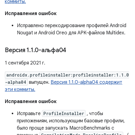
коммиты.
Исправления ошибок
Исправлено перекодирование профилей Android
Nougat и Android Oreo для APK-файлов Multidex.
Версия 1
.
1
.
0-альфа04
1 сентября 2021 г.
androidx.profileinstaller:profileinstaller:1.1.0
-alpha04
выпущен.
Версия 1.1.0-alpha04 содержит
эти коммиты.
Исправления ошибок
Исправьте
ProfileInstaller
, чтобы
приложениям, использующим базовые профили,
было проще запускать MacroBenchmarks с