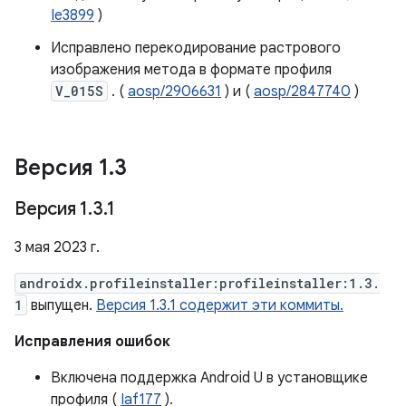
Ie3899
)
Исправлено перекодирование растрового
изображения метода в формате профиля
V_015S
. (
aosp/2906631
) и (
aosp/2847740
)
Версия 1
.
3
Версия 1
.
3
.
1
3 мая 2023 г.
androidx.profileinstaller:profileinstaller:1.3.
1
выпущен.
Версия 1.3.1 содержит эти коммиты.
Исправления ошибок
Включена поддержка Android U в установщике
профиля (
Iaf177
).