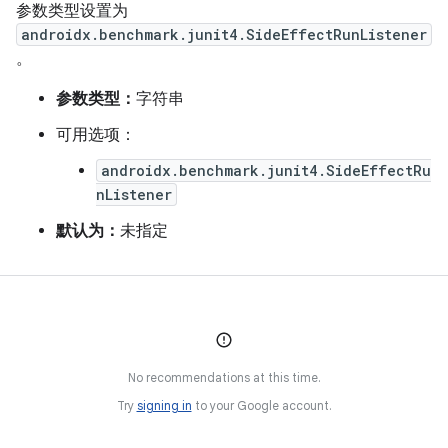
参数类型设置为
androidx.benchmark.junit4.SideEffectRunListener
。
参数类型：
字符串
可用选项：
androidx.benchmark.junit4.SideEffectRu
nListener
默认为：
未指定
No recommendations at this time.
Try
signing in
to your Google account.