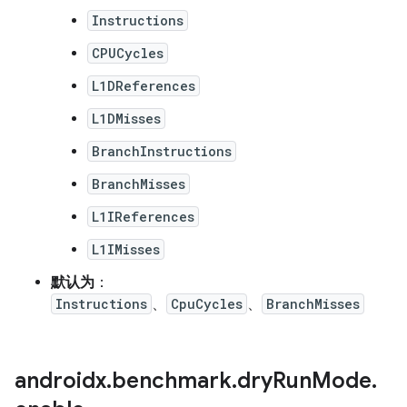
Instructions
CPUCycles
L1DReferences
L1DMisses
BranchInstructions
BranchMisses
L1IReferences
L1IMisses
默认为
：
Instructions
、
CpuCycles
、
BranchMisses
androidx
.
benchmark
.
dry
Run
Mode
.