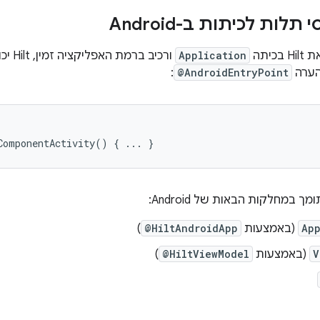
לות לכיתות ב-Android
כיתה
Application
ורכיב
:
@AndroidEntryPoint
ComponentActivity
()
{
...
}
App
(באמצעות
@HiltAndroidApp
)
V
(באמצעות
@HiltViewModel
)