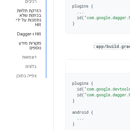
רכיבים
plugins
{
הזרקת תלויות
...
בכיתות שלא
id
(
"com.google.dagger.
נתמכות על ידי
}
Hilt
‫Hilt ו-Dagger
מקורות מידע
:
app/build.gra
נוספים
דוגמאות
בלוגים
צפייה בתוכן
plugins
{
id
(
"com.google.devtool
id
(
"com.google.dagger.
}
android
{
...
}