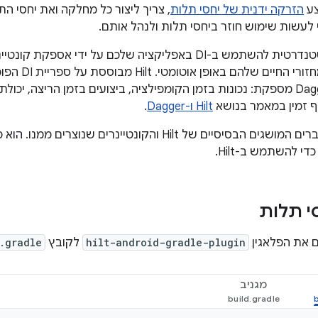
צע
הזרקה ידנית של יחסי תלות
, צריך ליצור כל מחלקה ואת יחסי ה
 לעשות שימוש חוזר ביחסי תלות ולנהל אותם.
 שלהם באופן אוטומטי. Hilt מבוססת על ספריית DI הפופולרית
סף זמין במאמר בנושא
Hilt ו-Dagger
.
במדריך הזה מוסברים המושגים הבסיסיים של Hilt והקונטיינרי
י להשתמש ב-Hilt.
י תלות
ם את הפלאגין
hilt-android-gradle-plugin
לקובץ
.gradle
מגניב