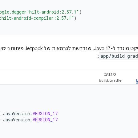
ogle.dagger:hilt-android:2.57.1"
)
:hilt-android-compiler:2.57.1"
)
:
app/build.grad
מגניב
=
JavaVersion
.
VERSION_17
=
JavaVersion
.
VERSION_17