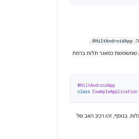
ה
@HiltAndroidApp
.
 בסיס לאפליקציה שמשמשת כמאגר תלות ברמת
@HiltAndroidApp
class
ExampleApplication
ות. בנוסף, זהו רכיב האב של