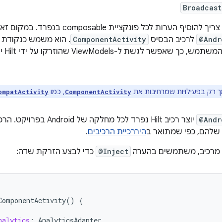
Broadcast
@Andr
לרכיב הבסיס
ComponentActivity
. הוא משמש כנקודת 
הירר
, כמו
ompatActivity
ComponentActivity
@Andr
יוצר רכיב Hilt נפרד לכל מח
שלהם, כפי שמתואר ב
היררכיית הרכיבים
.
ת מרכיב, משתמשים בהערה
@Inject
כדי לבצע הזרקת שדה:
ComponentActivity
()
{
nalytics
:
AnalyticsAdapter