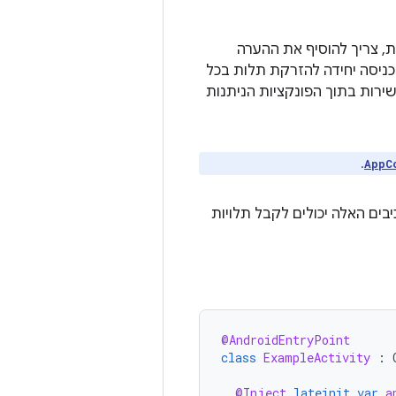
כניסה יחידה להזרקת תלות בכל
כיית ממשק המשתמש, כך שאפשר לגשת ל-ViewModels שהוזרקו על ידי Hilt ישירות בתוך הפונקציות הניתנות
.
AppC
לקה של Android בפרויקט. הרכיבים האלה יכולים לקבל תלויות
@AndroidEntryPoint
class
ExampleActivity
:
@Inject
lateinit
var
a