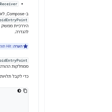
Receiver
ב-Compose, לא צריך להוסיף הערות לכל פונקציית composable בנפרד. במקום זאת, צריך להוסיף את ההערה
oidEntryPoint
להגדרה.
הערה:
Hilt תומך רק בפעילויות שמרחיבות את
oidEntryPoint
ממחלקות ההורה 
כדי לקבל תלויו