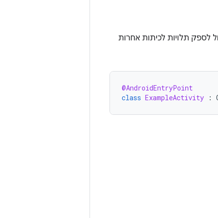
 ברמת האפליקציה זמין, Hilt יכול לספק תלויות לכיתות אחרות
@AndroidEntryPoint
class
ExampleActivity
: