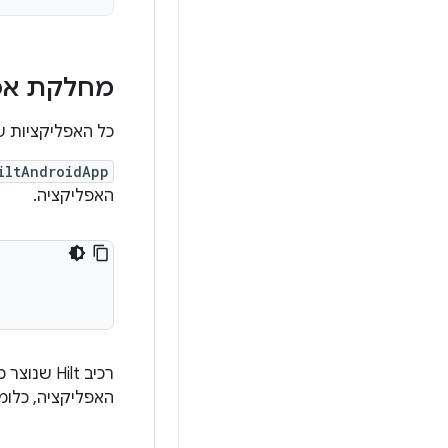
מחלקת אפליק
כל האפליקציות שמשתמשות ב-t
iltAndroidApp
האפליקציה.
רכיב Hilt שנוצר מצורף למחזור החיים של האובייקט
האפליקציה, כלומ