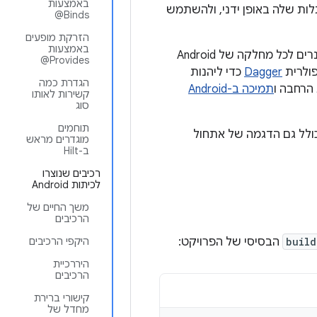
תלות שלה באופן ידני, ולהשתמש
@Binds
הזרקת מופעים
‫Hilt מספק דרך סטנדרטית להשתמש ב-DI באפליקציה שלכם על ידי אספקת קונטיינרים לכל מחלקה של Android
@Provides
Dagger
כדי ליהנות
הגדרת כמה
תמיכה ב-Android
קשירות לאותו
סוג
תוחמים
ם שנוצרים ממנו. הוא כולל גם הדגמה של אתחול
מוגדרים מראש
ב-Hilt
רכיבים שנוצרו
לכיתות Android
משך החיים של
הרכיבים
build
הבסיסי של הפרויקט:
היקפי הרכיבים
היררכיית
הרכיבים
קישורי ברירת
מחדל של