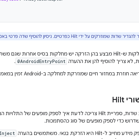
וזרקים על ידי Hilt כפרטיים. ניסיון להוסיף שדה פרטי באמצעות Hilt יוביל לשגיאת קומפילציה.
יכול להיות שלמחלקות ש-Hilt מבצע בהן הזרקה יש מחלקות בסיס אחרו
, לא צריך להוסיף להן את ההערה
@AndroidEntryPoint
.
זרת במחזור חיים שמוזרקת למחלקה ב-Android זמין במאמר בנושא
Hilt
לספק מופעים של התלויות הנדרשות מהרכיב המתאים.
דרוש כדי לספק מופעים של סוג כהסתמכות.
ע מחייב ל-Hilt היא
הזרקת בנאי
. משתמשים בהערה
Inject