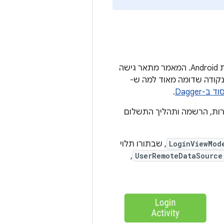
בקטע הזה נסביר איך להשתמש בהזרקת תלות ידנית בתרחיש אמיתי של אפליקציית Android. המאמר מתאר גישה
קודה שדומה מאוד למה ש-
ב-Dagger
.
רות, הרשמה ותהליך התשלום
LoginViewMod
, שבתורו תלוי
,
UserRemoteDataSource