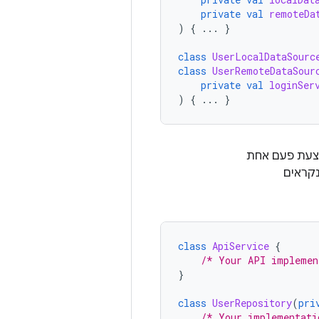
private
val
remoteDa
)
{
...
}
class
UserLocalDataSourc
class
UserRemoteDataSour
private
val
loginSer
)
{
...
}
בצעת פעם אחת
נקראים
class
ApiService
{
/* Your API implemen
}
class
UserRepository
(
pri
/* Your implementati