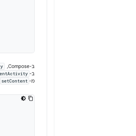
ב-Compose, ‏
ty
ב-
entActivity
מ-
setContent