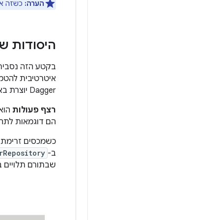
הערה:
כשזה אפ
היסודות ש
איטרטיבית להטמ
Dagger יוצרת באופן אוטומטי בשבילכם. מידע נוסף על Dagger זמין במאמר
רצף פעולות
הוא 
הם דוגמאות לתהל
כשמכסים זרימת כניסה לא
ב-
rRepository
שבתורם תלויים 