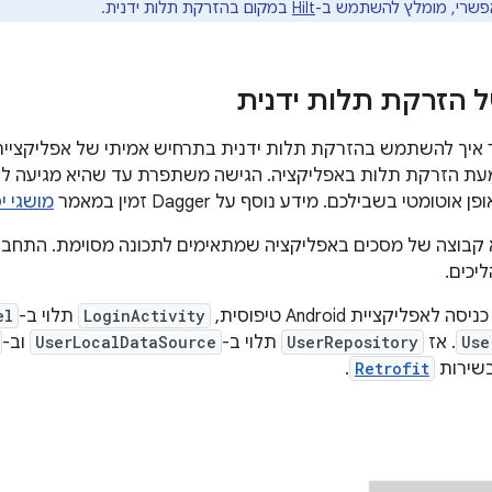
שרי, מומלץ להשתמש ב-
Hilt
במקום בהזרקת תלות ידנית.
ל הזרקת תלות ידנית
עת הזרקת תלות באפליקציה. הגישה משתפרת עד שהיא מגיעה לנ
מושגי יסוד 
קבוצה של מסכים באפליקציה שמתאימים לתכונה מסוימת. התחב
יכים.
פליקציית Android טיפוסית,
LoginActivity
תלוי ב-
el
Use
. אז
UserRepository
תלוי ב-
UserLocalDataSource
וב-
בשירות
Retrofit
.