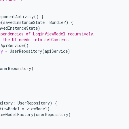
mponentActivity
()
{
e
(
savedInstanceState
:
Bundle?)
{
avedInstanceState
)
ependencies of LoginViewModel recursively,
t the UI needs into setContent.
ApiService
()
ry
=
UserRepository
(
apiService
)
userRepository
)
sitory
:
UserRepository
)
{
ViewModel
=
viewModel
(
iewModelFactory
(
userRepository
)