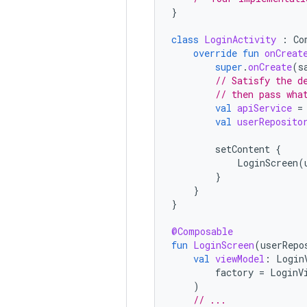
}
class
LoginActivity
:
Co
override
fun
onCreat
super
.
onCreate
(
s
// Satisfy the d
// then pass wha
val
apiService
=
val
userReposito
setContent
{
LoginScreen
(
}
}
}
@Composable
fun
LoginScreen
(
userRepo
val
viewModel
:
Login
factory
=
LoginV
)
// ...