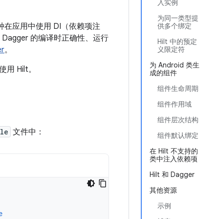
入实例
为同一类型提
一种在应用中使用 DI（依赖项注
供多个绑定
agger 的编译时正确性、运行
Hilt 中的预定
er
。
义限定符
为 Android 类生
 Hilt。
成的组件
组件生命周期
组件作用域
组件层次结构
le
文件中：
组件默认绑定
在 Hilt 不支持的
类中注入依赖项
Hilt 和 Dagger
其他资源
示例
e