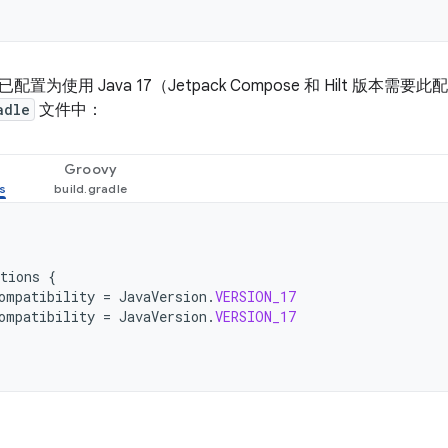
置为使用 Java 17（Jetpack Compose 和 Hilt 版
adle
文件中：
Groovy
tions
{
ompatibility
=
JavaVersion
.
VERSION_17
ompatibility
=
JavaVersion
.
VERSION_17