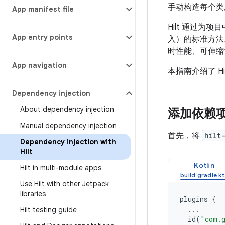
手动构造每个类
App manifest file
Hilt 通过为
App entry points
入）的标准方法。H
时性能、可伸
App navigation
本指南介绍了 H
Dependency injection
About dependency injection
添加依赖
Manual dependency injection
首先，将
hilt
Dependency injection with
Hilt
Kotlin
Hilt in multi-module apps
Use Hilt with other Jetpack
libraries
plugins
{
...
Hilt testing guide
id
(
"com.g