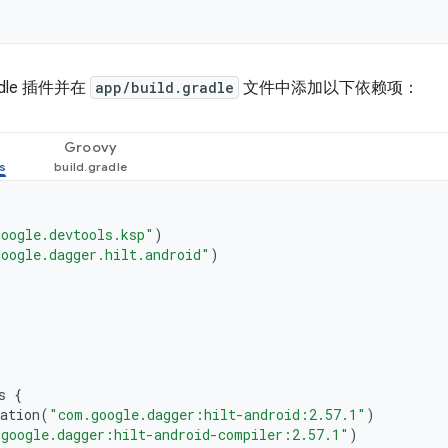
dle 插件并在
app/build.gradle
文件中添加以下依赖项：
Groovy
oogle.devtools.ksp"
)
oogle.dagger.hilt.android"
)
s
{
ation
(
"com.google.dagger:hilt-android:2.57.1"
)
google.dagger:hilt-android-compiler:2.57.1"
)