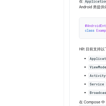
在
Applicatio
Android 类提
@AndroidEn
class
Examp
Hilt 目前支持以下
Applica
ViewMod
Activity
Service
Broadca
在 Compos