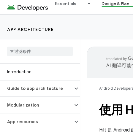
Essentials
Design & Plan
APP ARCHITECTURE
AI 翻译可
Introduction
Guide to app architecture
Android Developer
Modularization
使用 
App resources
Hilt 是 A