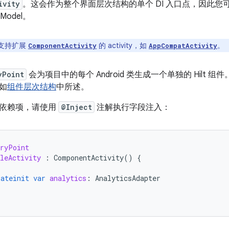
ivity
。这会作为整个界面层次结构的单个 DI 入口点，因此
wModel。
 仅支持扩展
的 activity，如
。
ComponentActivity
AppCompatActivity
yPoint
会为项目中的每个 Android 类生成一个单独的 Hilt
如
组件层次结构
中所述。
依赖项，请使用
@Inject
注解执行字段注入：
tryPoint
leActivity
:
ComponentActivity
()
{
lateinit
var
analytics
:
AnalyticsAdapter