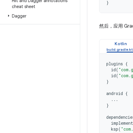
Hilt and Dagger annotations
}
cheat sheet
Dagger
然后，应用 Gra
Kotlin
plugins
{
id
(
"com.g
id
(
"com.g
}
android
{
...
}
dependencie
implement
ksp
(
"com.