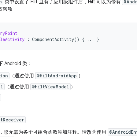
n
类中设置了 Hilt 且有了应用级组件后，Hilt 可以为带有
@Andr
供依赖项：
tryPoint
leActivity
:
ComponentActivity
()
{
...
}
 Android 类：
tion
（通过使用
@HiltAndroidApp
）
el
（通过使用
@HiltViewModel
）
stReceiver
e 中，您无需为各个可组合函数添加注释。请改为使用
@AndroidEn