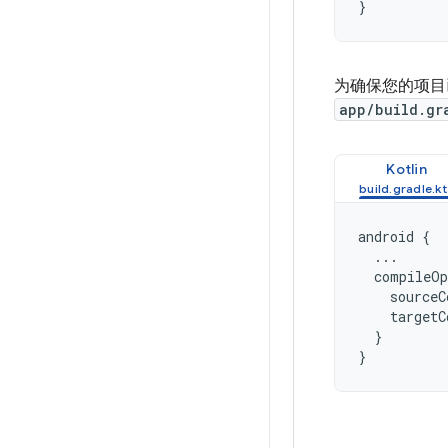
}
为确保您的项目已配
app/build.gr
Kotlin
android
{
...
compileOp
sourceC
targetC
}
}