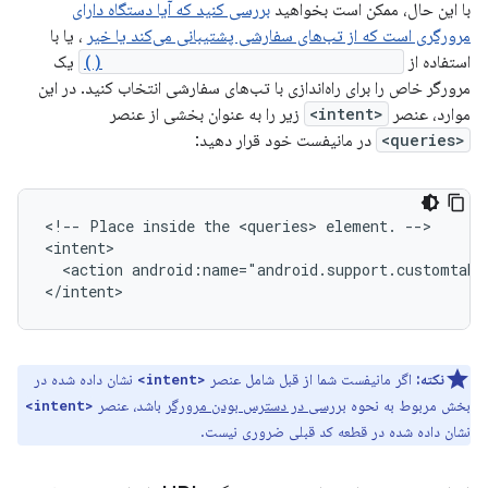
با این حال، ممکن است بخواهید
بررسی کنید که آیا دستگاه دارای
مرورگری است که از تب‌های سفارشی پشتیبانی می‌کند یا خیر
، یا با
استفاده از
CustomTabsClient.getPackageName()
یک
مرورگر خاص را برای راه‌اندازی با تب‌های سفارشی انتخاب کنید. در این
موارد، عنصر
<intent>
زیر را به عنوان بخشی از عنصر
<queries>
در مانیفست خود قرار دهید:
<!--
Place
inside
the
<queries>
element.
-->

<action
android:name="android.support.customtabs
</intent>
نکته:
اگر مانیفست شما از قبل شامل عنصر
نشان داده شده در
<intent>
بخش مربوط به نحوه
بررسی در دسترس بودن مرورگر
باشد، عنصر
<intent>
نشان داده شده در قطعه کد قبلی ضروری نیست.