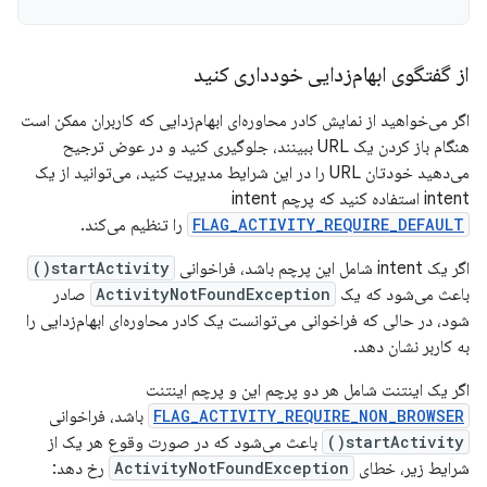
از گفتگوی ابهام‌زدایی خودداری کنید
اگر می‌خواهید از نمایش کادر محاوره‌ای ابهام‌زدایی که کاربران ممکن است
هنگام باز کردن یک URL ببینند، جلوگیری کنید و در عوض ترجیح
می‌دهید خودتان URL را در این شرایط مدیریت کنید، می‌توانید از یک
intent استفاده کنید که پرچم intent
FLAG_ACTIVITY_REQUIRE_DEFAULT
را تنظیم می‌کند.
اگر یک intent شامل این پرچم باشد، فراخوانی
startActivity()
باعث می‌شود که یک
ActivityNotFoundException
صادر
شود، در حالی که فراخوانی می‌توانست یک کادر محاوره‌ای ابهام‌زدایی را
به کاربر نشان دهد.
اگر یک اینتنت شامل هر دو پرچم این و پرچم اینتنت
FLAG_ACTIVITY_REQUIRE_NON_BROWSER
باشد، فراخوانی
startActivity()
باعث می‌شود که در صورت وقوع هر یک از
شرایط زیر، خطای
ActivityNotFoundException
رخ دهد: