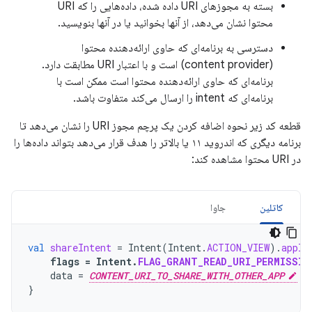
بسته به مجوزهای URI داده شده، داده‌هایی را که URI
محتوا نشان می‌دهد، از آنها بخوانید یا در آنها بنویسید.
دسترسی به برنامه‌ای که حاوی ارائه‌دهنده محتوا
(content provider) است و با اعتبار URI مطابقت دارد.
برنامه‌ای که حاوی ارائه‌دهنده محتوا است ممکن است با
برنامه‌ای که intent را ارسال می‌کند متفاوت باشد.
قطعه کد زیر نحوه اضافه کردن یک پرچم مجوز URI را نشان می‌دهد تا
برنامه دیگری که اندروید ۱۱ یا بالاتر را هدف قرار می‌دهد بتواند داده‌ها را
در URI محتوا مشاهده کند:
کاتلین
جاوا
val
shareIntent
=
Intent
(
Intent
.
ACTION_VIEW
).
apply
flags
=
Intent
.
FLAG_GRANT_READ_URI_PERMISSIO
data
=
CONTENT_URI_TO_SHARE_WITH_OTHER_APP
}