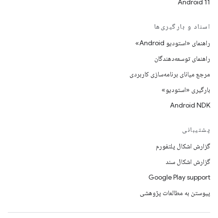
Android 11
اسناد و بارگیری‌ها
راهنمای «استودیو Android»
راهنمای توسعه‌دهندگان
مرجع میانای برنامه‌سازی کاربردی
بارگیری «استودیو»
Android NDK
پشتیبانی
گزارش اشکال پلتفورم
گزارش اشکال سند
Google Play support
پیوستن به مطالعات پژوهشی