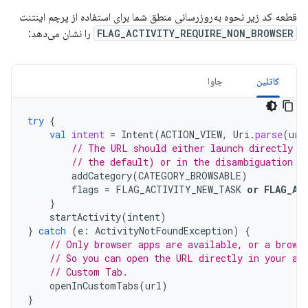
قطعه کد زیر نحوه به‌روزرسانی منطق شما برای استفاده از پرچم اینتنت
FLAG_ACTIVITY_REQUIRE_NON_BROWSER
را نشان می‌دهد:
کاتلین
جاوا
try
{
val
intent
=
Intent
(
ACTION_VIEW
,
Uri
.
parse
(
url
// The URL should either launch directly i
// the default) or in the disambiguation d
addCategory
(
CATEGORY_BROWSABLE
)
flags
=
FLAG_ACTIVITY_NEW_TASK
or
FLAG_AC
}
startActivity
(
intent
)
}
catch
(
e
:
ActivityNotFoundException
)
{
// Only browser apps are available, or a brows
// So you can open the URL directly in your ap
// Custom Tab.
openInCustomTabs
(
url
)
}