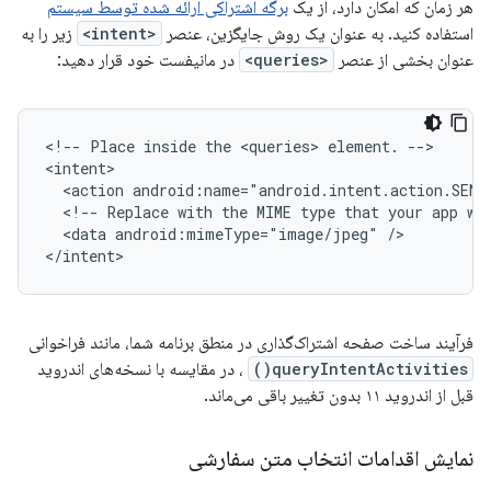
هر زمان که امکان دارد، از یک
برگه اشتراکی ارائه شده توسط سیستم
استفاده کنید. به عنوان یک روش جایگزین، عنصر
<intent>
زیر را به
عنوان بخشی از عنصر
<queries>
در مانیفست خود قرار دهید:
<!--
Place
inside
the
<queries>
element.
-->

<action
android:name="android.intent.action.SEND
<!--
Replace
with
the
MIME
type
that
your
app
wo
<data
android:mimeType="image/jpeg"
/>

</intent>
فرآیند ساخت صفحه اشتراک‌گذاری در منطق برنامه شما، مانند فراخوانی
queryIntentActivities()
، در مقایسه با نسخه‌های اندروید
قبل از اندروید ۱۱ بدون تغییر باقی می‌ماند.
نمایش اقدامات انتخاب متن سفارشی