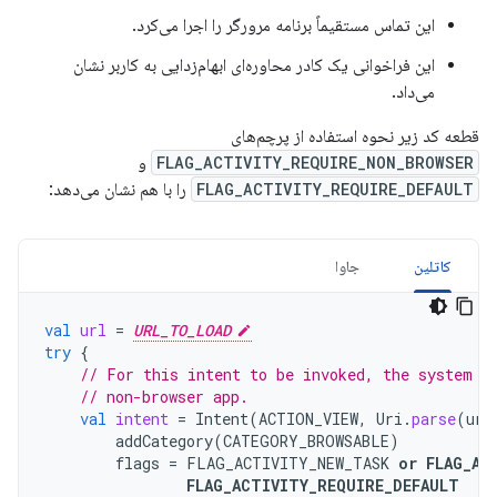
این تماس مستقیماً برنامه مرورگر را اجرا می‌کرد.
این فراخوانی یک کادر محاوره‌ای ابهام‌زدایی به کاربر نشان
می‌داد.
قطعه کد زیر نحوه استفاده از پرچم‌های
FLAG_ACTIVITY_REQUIRE_NON_BROWSER
و
FLAG_ACTIVITY_REQUIRE_DEFAULT
را با هم نشان می‌دهد:
کاتلین
جاوا
val
url
=
URL_TO_LOAD
try
{
// For this intent to be invoked, the system m
// non-browser app.
val
intent
=
Intent
(
ACTION_VIEW
,
Uri
.
parse
(
url
addCategory
(
CATEGORY_BROWSABLE
)
flags
=
FLAG_ACTIVITY_NEW_TASK
or
FLAG_AC
FLAG_ACTIVITY_REQUIRE_DEFAULT