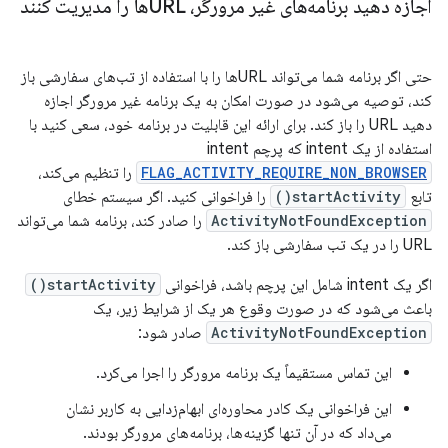
اجازه دهید برنامه‌های غیر مرورگر، URLها را مدیریت کنند
حتی اگر برنامه شما می‌تواند URLها را با استفاده از تب‌های سفارشی باز
کند، توصیه می‌شود در صورت امکان به یک برنامه غیر مرورگر اجازه
دهید URL را باز کند. برای ارائه این قابلیت در برنامه خود، سعی کنید با
استفاده از یک intent که پرچم intent
FLAG_ACTIVITY_REQUIRE_NON_BROWSER
را تنظیم می‌کند،
تابع
startActivity()
را فراخوانی کنید. اگر سیستم خطای
ActivityNotFoundException
را صادر کند، برنامه شما می‌تواند
URL را در یک تب سفارشی باز کند.
اگر یک intent شامل این پرچم باشد، فراخوانی
startActivity()
باعث می‌شود که در صورت وقوع هر یک از شرایط زیر، یک
ActivityNotFoundException
صادر شود:
این تماس مستقیماً یک برنامه مرورگر را اجرا می‌کرد.
این فراخوانی یک کادر محاوره‌ای ابهام‌زدایی به کاربر نشان
می‌داد که در آن تنها گزینه‌ها، برنامه‌های مرورگر بودند.