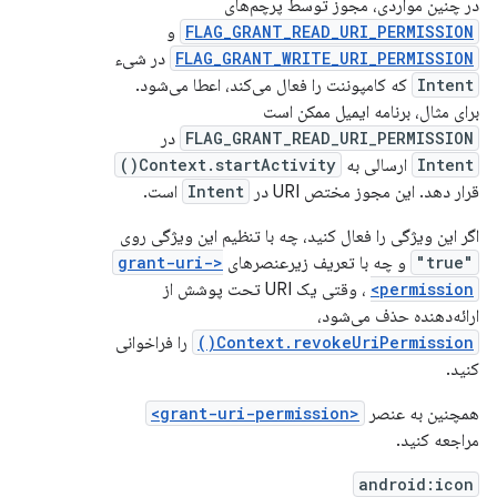
در چنین مواردی، مجوز توسط پرچم‌های
FLAG_GRANT_READ_URI_PERMISSION
و
FLAG_GRANT_WRITE_URI_PERMISSION
در شیء
Intent
که کامپوننت را فعال می‌کند، اعطا می‌شود.
برای مثال، برنامه ایمیل ممکن است
FLAG_GRANT_READ_URI_PERMISSION
در
Intent
ارسالی به
Context.startActivity()
قرار دهد. این مجوز مختص URI در
Intent
است.
اگر این ویژگی را فعال کنید، چه با تنظیم این ویژگی روی
"true"
و چه با تعریف زیرعنصرهای
<grant-uri-
permission>
، وقتی یک URI تحت پوشش از
ارائه‌دهنده حذف می‌شود،
Context.revokeUriPermission()
را فراخوانی
کنید.
همچنین به عنصر
<grant-uri-permission>
مراجعه کنید.
android:icon