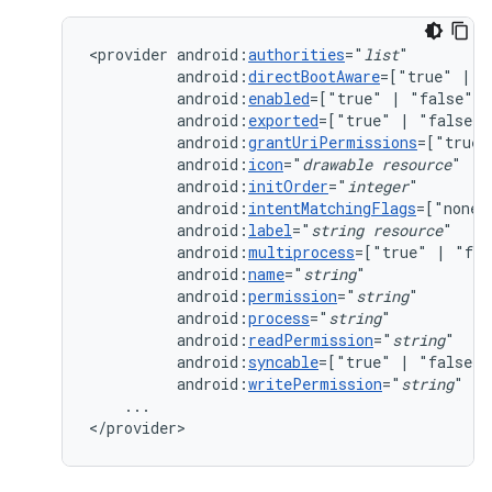
<provider
android:
authorities
="
list
android:
directBootAware
=["true"
|
android:
enabled
=["true"
|
android:
exported
=["true"
|
android:
grantUriPermissions
=["true"
android:
icon
="
drawable
resource
android:
initOrder
="
integer
android:
intentMatchingFlags
=["none"
android:
label
="
string
resource
android:
multiprocess
=["true"
|
android:
name
="
string
android:
permission
="
string
android:
process
="
string
android:
readPermission
="
string
android:
syncable
=["true"
|
android:
writePermission
="
string
"
...

</provider>