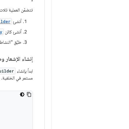
تتضمّن العملية ثلا
أنشئ
ilder
أنشئ كائن
y
طبِّق "النشاط 
إنشاء الإشعار و
ابدأ بإنشاء
uilder
مستمر في الخلفية. 