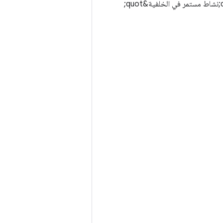
في ما يلي بعض الحالات التي يكون فيها استخدام إشعار بنشاط مستمر في الخلفية مرتبط بـ &quot;نشاط مستمر في الخلفية&quot;