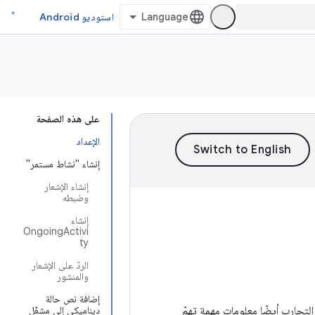
استوديو Android
على هذه الصفحة
الإعداد
إنشاء "نشاط مستمر"
إنشاء الإشعار
وضبطه
إنشاء
OngoingActivi
ty
الردّ على الإشعار
والمنشور
إضافة نص حالة
 تقدّم هذه التجارب أيضًا معلومات مهمة تهمّ
ديناميكي إلى مشغّل