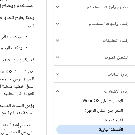
المستخدم ويحتاج إل
تصميم واجهات المستخدم
وهذا يطرح تحديًا في
إنشاء واجهات المستخدم
يلي:
مواصلة تلقّي 
إنشاء التطبيقات
يمكنك الرجوع 
تشغيل الصوت
قد يكون من الصعب ال
اعتبارًا من Wear OS 7، الحلّ هو إقران إشعار بنشاط مستمر في الخلفية بإشعار
إدارة البيانات
للجهاز عرض معلومات 
أسفل خلفية شاشة الس
إدارة الإشعارات
للعودة إلى التطبيق.
الإشعارات على Wear OS
يؤدي النشاط المستمر
التنقل بين أشكال الأجهزة
الساعة بعد فترة من 
أخبار فورية
استخدِم إشعارًا بنش
الأنشطة الجارية
التي من المحتمل أن 