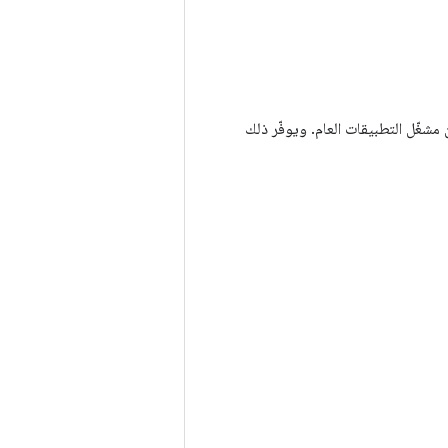
شغّل التطبيقات العام. ويوفّر ذلك