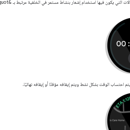
م احتساب الوقت بشكل نشط ويتم إيقافه مؤقتًا أو إيقافه نهائيًا.