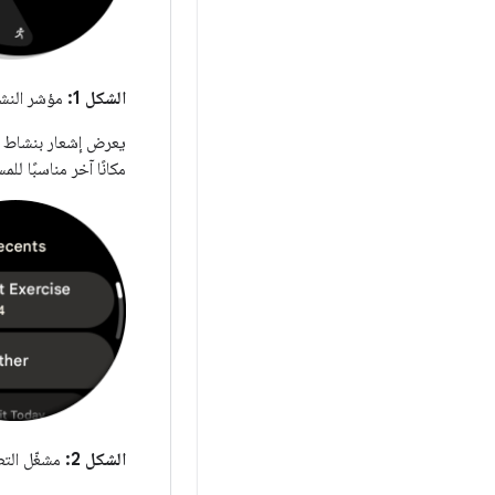
الشكل 1:
مؤشر النش
يعرض إشعار بنشاط م
مكانًا آخر مناسبًا ل
الشكل 2:
مشغّل التط