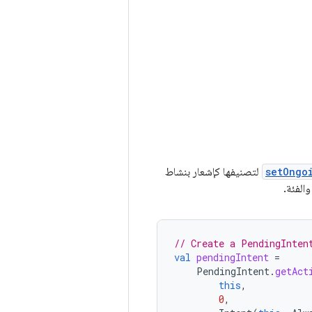
setOngo
لتصنيفها كإشعار بنشاط
الفئة.
// Create a PendingInten
val
pendingIntent
=
PendingIntent
.
getAct
this
,
0
,