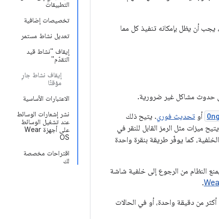
التطبيقات
تخصيصات إضافية
 يجب أن يظل بإمكانه تنفيذ كل مما
تعديل نشاط مستمر
إيقاف "نشاط قيد
التقدّم"
إيقاف نشاط جارٍ
مؤقتًا
إلى حدوث مشاكل غير ضرورية.
الاعتبارات الأساسية
نشر إشعارات الوسائط
On
أو
تحديث فوري
. يتيح ذلك
عند تشغيل الوسائط
ح ميزات مثل الرمز القابل للنقر في
على أجهزة Wear
OS
خلفية، كما يوفّر طريقة بنقرة واحدة
اقتراحات مخصصة
لك
يمنع النظام من الرجوع إلى خلفية شاشة
.
كثر من دقيقة واحدة، أو في الحالات