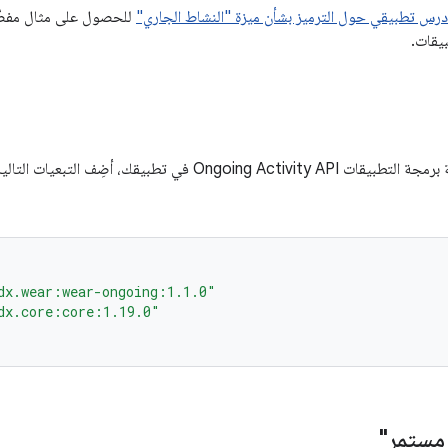
درس تطبيقي حول الترميز بشأن ميزة "النشاط الجاري"
للحصول على مثال مفصّل
بيقات.
Ongoi في تطبيقك، أضِف التبعيات التالية إلى ملف
dx.wear:wear-ongoing:1.1.0"
dx.core:core:1.19.0"
مستمر"