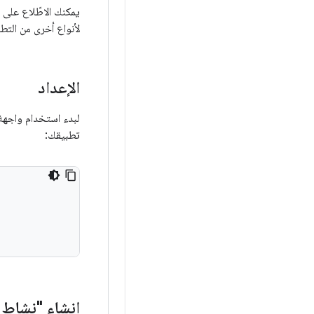
يمكنك الاطّلاع على
لأنواع أخرى من التط
الإعداد
لبدء استخدام واجهة برمجة التطبيقات ng Activity API
تطبيقك:
إنشاء "نشاط 