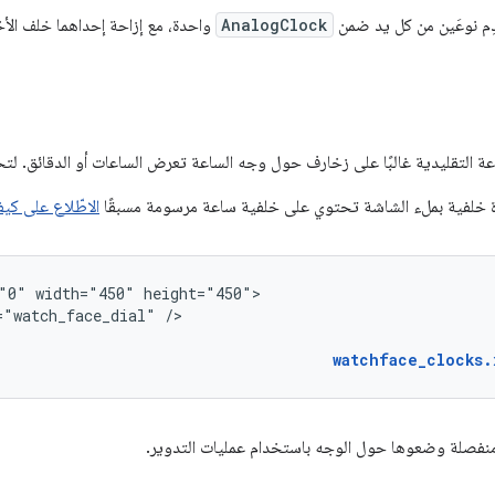
م نوعَين من كل يد ضمن
AnalogClock
واحدة، مع إزاحة إحداهما خلف الأخ
 التقليدية غالبًا على زخارف حول وجه الساعة تعرض الساعات أو الدقائق. لت
خلفية بملء الشاشة تحتوي على خلفية ساعة مرسومة مسبقًا
الاطّلاع على كي
"0"
width="450"
="watch_face_dial"
/>

watchface_clocks.
منفصلة وضعوها حول الوجه باستخدام عمليات التدوير.