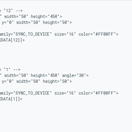
e
"12"
-->

"
width="50"
y="0"
width="50"
amily="SYNC_TO_DEVICE"
size="16"
e
"1"
-->

"
width="50"
height="450"
y="0"
width="50"
amily="SYNC_TO_DEVICE"
size="16"