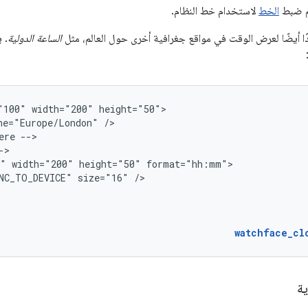
تم ضبط
الخط
لاستخدام خط النظام.
ا أيضًا لعرض الوقت في مواقع جغرافية أخرى حول العالم، مثل
الساعة الدولية
. 
"100"
width="200"
ne="Europe/London"
ere
0"
width="200"
height="50"
NC_TO_DEVICE"
size="16"
watchface_cl
ية