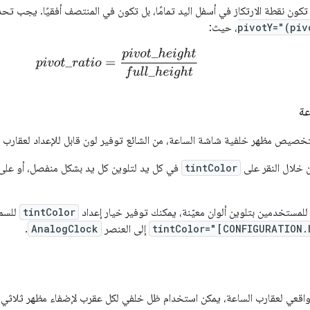
تكون نقطة الارتكاز في أسفل اليد تمامًا، بل تكون في المنتصف أفقيًا. يجب ت
pivotY="(piv
، حيث:
p
i
v
o
t
_
r
a
t
i
o
=
p
i
v
o
t
_
h
e
i
g
h
t
u
l
l
_
h
e
i
g
h
t
عة
خصيص مظهر خلفية شاشة الساعة، من الشائع توفير لون قابل للإعداد لعقارب ا
خلال النقر على
tintColor
في كل يد لتلوين كل يد بشكل منفصل، أو عل
 للمستخدمين بتلوين ألوان معيّنة، يمكنك توفير خيار إعداد
tintColor
للسما
tintColor="[CONFIGURATION.
إلى العنصر
AnalogClock
.
اقعي لعقارب الساعة، يمكن استخدام ظل خلفي لكل عقرب لإضفاء مظهر ثلاثي ال