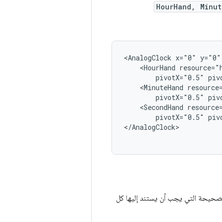
HourHand, Minut
<AnalogClock
x="0"
y="0"
<HourHand
resource="
pivotX="0.5"
piv
<MinuteHand
resource
pivotX="0.5"
piv
<SecondHand
resource
pivotX="0.5"
piv
</AnalogClock>
الصحيحة التي يجب أن يستند إليها كل