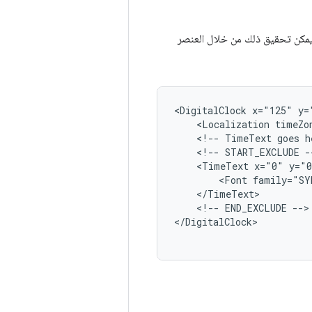
يمكن تحقيق ذلك من خلال العنصر
<DigitalClock
x="125"
y=
<Localization
timeZo
<!--
TimeText
goes
h
<!--
START_EXCLUDE
<TimeText
x="0"
y="
<Font
family="SY
<!--
END_EXCLUDE
-->

</DigitalClock>