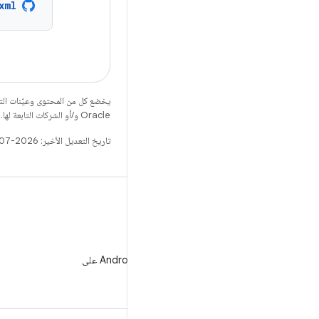
xml
يخضع كل من المحتوى وعيّنات الت
Oracle و/أو الشركات التابعة لها.
تاريخ التعديل الأخير: 2026-07-14 (حسب التوقيت العالمي المتفَّق عليه)
WeChat
متابعة مطوّري برامج Android على
WeChat