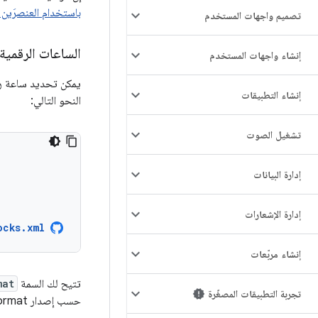
باستخدام العنصرَين
تصميم واجهات المستخدم
الساعات الرقمية
إنشاء واجهات المستخدم
يمكن تحديد ساعة رق
إنشاء التطبيقات
النحو التالي:
تشغيل الصوت
إدارة البيانات
إدارة الإشعارات
ocks.xml
إنشاء مربّعات
تتيح لك السمة
mat
تجربة التطبيقات المصغّرة
حسب إصدار Watch Face Format المستخدَم، ويوسّع الإصدار 2 الخيارات المتاحة هنا.