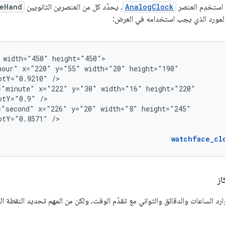
 استخدِم العنصر
AnalogClock
. يحدّد كل من العنصرين الثانويين
eHand
لمورد الذي يجب استخدامه في العرض:
width="450"
hour"
x="220"
y="55"
width="20"
otY="0.9210"
="minute"
x="222"
y="30"
width="16"
otY="0.9"
="second"
x="226"
y="20"
width="8"
otY="0.8571"
/>

watchface_cl
از
رد الساعات والدقائق والثواني مع تقدّم الوقت، ولكن من المهم تحديد النقطة 