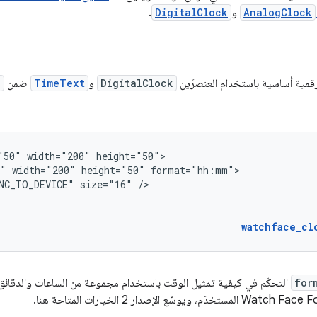
AnalogClock
و
DigitalClock
.
مية أساسية باستخدام العنصرَين
DigitalClock
و
TimeText
ضمن
e
"50"
width="200"
0"
width="200"
height="50"
NC_TO_DEVICE"
size="16"
watchface_cl
for
التحكّم في كيفية تمثيل الوقت باستخدام مجموعة من الساعات والدقائق و