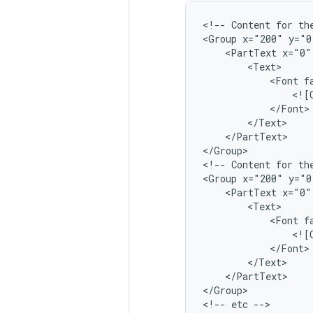
<!--
Content
for
th
<Group
x="200"
y="0
<PartText
x="0"
<Font
f
</PartText>

</Group>

<!--
Content
for
th
<Group
x="200"
y="0
<PartText
x="0"
<Font
f
</PartText>

</Group>

<!--
etc
-->