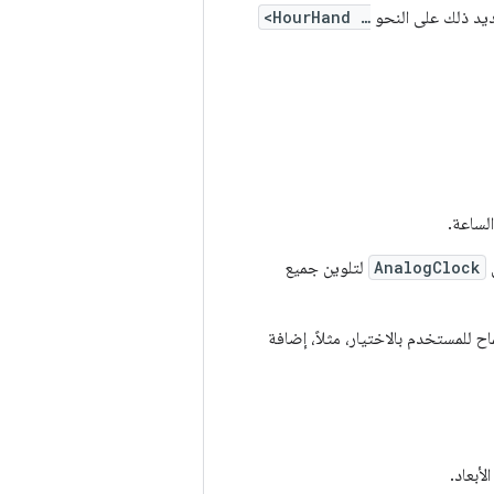
حديد ذلك على النحو
<HourHand …
لساعة.
ى
AnalogClock
لتلوين جميع
ح للمستخدم بالاختيار، مثلاً، إضافة
أبعاد.