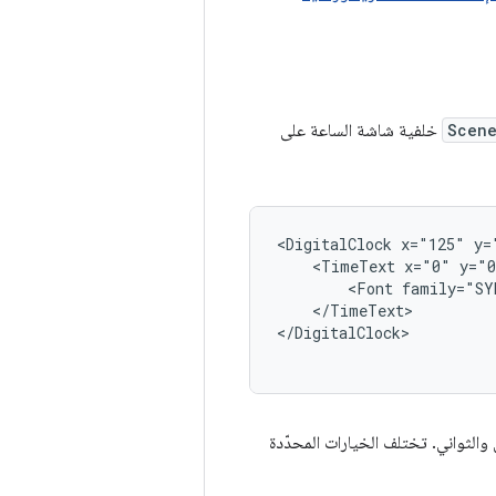
Scen
خلفية شاشة الساعة على
<DigitalClock
x="125"
y=
<TimeText
x="0"
y="
<Font
family="SY
</TimeText>

</DigitalClock>
الثواني. تختلف الخيارات المحدّدة