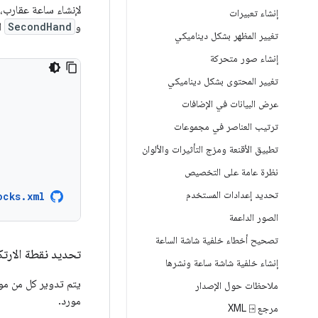
لإنشاء ساعة عقارب،
إنشاء تعبيرات
و
SecondHand
ا
تغيير المظهر بشكل ديناميكي
إنشاء صور متحركة
تغيير المحتوى بشكل ديناميكي
عرض البيانات في الإضافات
ترتيب العناصر في مجموعات
تطبيق الأقنعة ومزج التأثيرات والألوان
نظرة عامة على التخصيص
تحديد إعدادات المستخدم
ocks.xml
الصور الداعمة
تصحيح أخطاء خلفية شاشة الساعة
تحديد نقطة الارتك
إنشاء خلفية شاشة ساعة ونشرها
يتم تدوير كل من موا
ملاحظات حول الإصدار
مورد.
مرجع XML ⍈