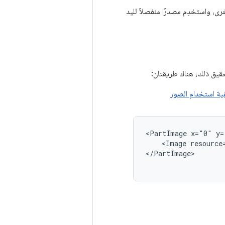
رى، واستخدِم مصدرًا منفصلاً لليد
حقيق ذلك، هناك طريقتان:
فية استخدام الصور
<PartImage
x="0"
y=
<Image
resource
</PartImage>