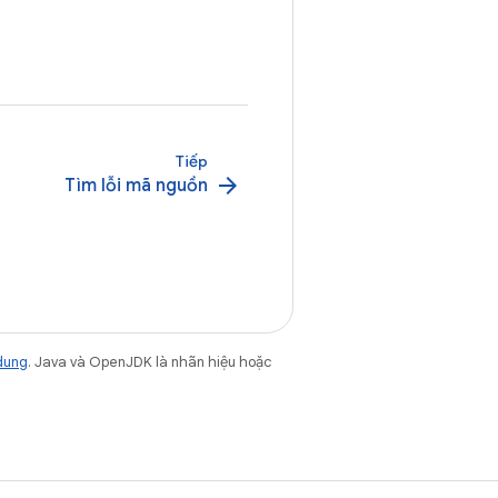
Tiếp
arrow_forward
Tìm lỗi mã nguồn
dung
. Java và OpenJDK là nhãn hiệu hoặc