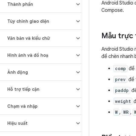
Android Studio 
Thành phần
Compose.
Tùy chỉnh giao diện
Mẫu trực 
Văn bản và kiểu chữ
Android Studio 
Hình ảnh và đồ hoạ
để chèn nhanh b
comp
để 
Ảnh động
prev
để 
Hỗ trợ tiếp cận
paddp
để
weight
đ
Chạm và nhập
W
,
WR
,
Hiệu suất