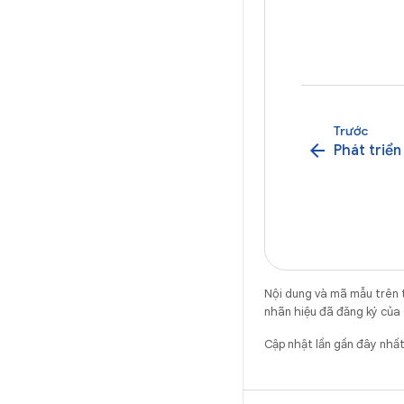
Trước
arrow_back
Phát triển
Nội dung và mã mẫu trên 
nhãn hiệu đã đăng ký của 
Cập nhật lần gần đây nhấ