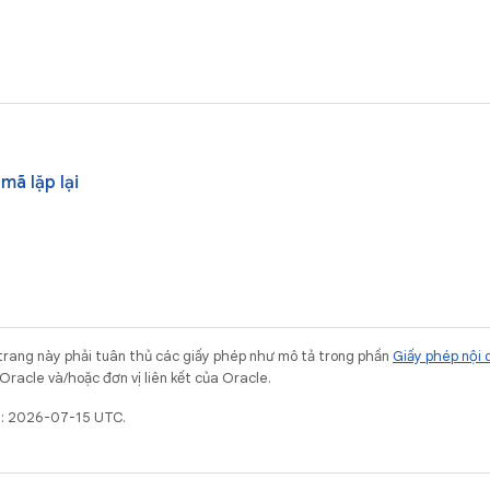
 mã lặp lại
trang này phải tuân thủ các giấy phép như mô tả trong phần
Giấy phép nội 
Oracle và/hoặc đơn vị liên kết của Oracle.
t: 2026-07-15 UTC.