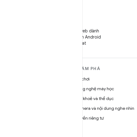
WeChat
Theo dõi trang web dành
cho Nhà phát triển Android
trên WeChat
TÌM HIỂU THÊM VỀ
KHÁM PHÁ
ANDROID
Trò chơi
Android
Công nghệ máy học
Android dành cho doanh
Sức khoẻ và thể dục
nghiệp
Camera và nội dung nghe nhìn
Bảo mật
Quyền riêng tư
Source
5G
Tin tức