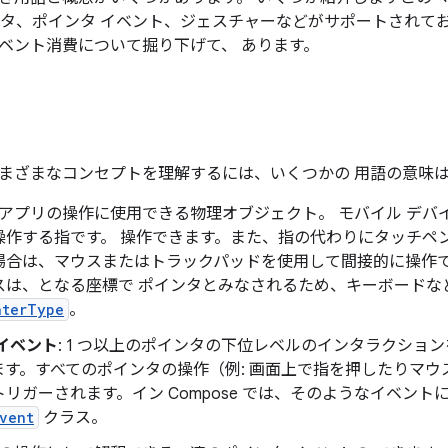
ンタ、ポインタ イベント、ジェスチャーなどがサポートされて
ベント消費について掘り下げて、 あります。
まざまなコンセプトを理解するには、いくつかの 用語の意味
: アプリの操作に使用できる物理オブジェクト。 モバイル デ
操作する指です。 操作できます。また、指の代わりにタッチペ
場合は、マウスまたはトラックパッドを使用して間接的に操作で
は、となる座標で ポインタとみなされるため、キーボードなどは、
nterType
。
イベント
: 1 つ以上のポインタの下位レベルのインタラクショ
ます。すべてのポインタの操作（例: 画面上で指を押したりマ
リガーされます。イン Compose では、そのようなイベン
vent
クラス。