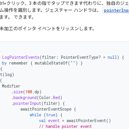
Ctrl+クリック、3 本の指でタップできます代わりに、独自のジ
ム操作を識別します。ジェスチャー ハンドラは、
pointerInp
ます。 できます。
未加工のポインタ イベントをリッスンします。
e
LogPointerEvents
(
filter
:
PointerEventType? 
=
null
)
{
by
remember
{
mutableStateOf
(
""
)
}
{
t
(
log
)
(
Modifier
.
size
(
100.
dp
)
.
background
(
Color
.
Red
)
.
pointerInput
(
filter
)
{
awaitPointerEventScope
{
while
(
true
)
{
val
event
=
awaitPointerEvent
()
// handle pointer event