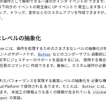
単一の操作として解釈できる一連のポインタ イベントの できま
下向きの イベントの発生後に UP イベントで 発生します多
タップ、ドラッグ、変形などのカスタムアプリを作成できますが
す。
なレベルの抽象化
Compose には、操作を処理するためのさまざまなレベルの抽象化
ントのサポート
です。
Button
などのコンポーザブル 自動的
文字にジェスチャーのサポートを追加するには、 使用する場
任意のコマンドに 作成できます。最後に、カスタム操作が必
れたパフォーマンスを実現する最高レベルの抽象化を 必要な
loud Platform で提供される あります。たとえば、
Button
には
ます。 未加工の情報よりも多くの情報が含まれている
clicka
nput
の実装。