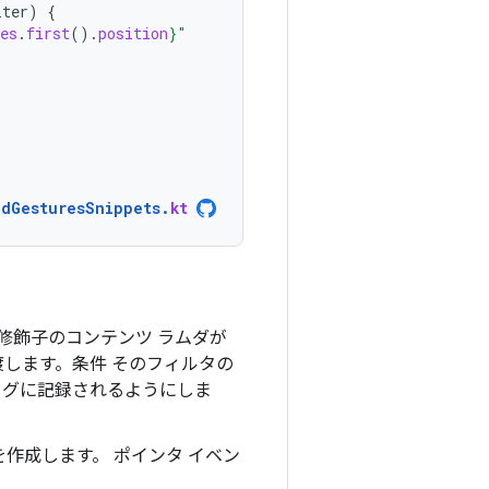
lter
)
{
es
.
first
().
position
}
"
ndGesturesSnippets
.
kt
、修飾子のコンテンツ ラムダが
します。条件 そのフィルタの
ログに記録されるようにしま
作成します。 ポインタ イベン