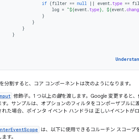
if
(
filter
==
null
||
event
.
type
==
fi
log
=
"
${
event
.
type
}
, 
${
event
.
chang
}
}
}
}
Understa
を分割すると、コア コンポーネントは次のようになります。
nput
修飾子。1 つ以上の
鍵
を渡します。Google 変更すると
ます。サンプルは、オプションのフィルタをコンポーザブルに渡
された場合、ポインタ イベント ハンドラは 正しいイベントが
interEventScope
は、以下に使用できるコルーチン スコープを
します。