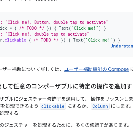
k: "Click me!, Button, double tap to activate"
ick
=
{
/* TODO */
})
{
Text
(
"Click me!"
)
}
k: "Click me!, double tap to activate"
r
.
clickable
{
/* TODO */
})
{
Text
(
"Click me!"
)
}
Understa
のユーザー補助について詳しくは、
ユーザー補助機能の Compose
用して任意のコンポーザブルに特定の操作を追加す
ザブルにジェスチャー修飾子を適用して、 操作をリッスンし
作を処理できるよう
clickable
にするか、
Column
にします
処理する。
のジェスチャーを処理するために、多くの修飾子があります。