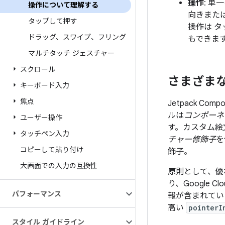
操作
: 
操作について理解する
向きまたは
タップして押す
操作は 
ドラッグ、スワイプ、フリング
もできま
マルチタッチ ジェスチャー
スクロール
さまざま
キーボード入力
焦点
Jetpack 
ルは
コンポーネ
ユーザー操作
す。カスタム絵
タッチペン入力
チャー修飾子
を
コピーして貼り付け
飾子。
大画面での入力の互換性
原則として、優
り、Google C
パフォーマンス
報が含まれてい
高い
pointerI
スタイル ガイドライン