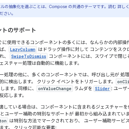
ルの抽象化を選ぶことは、Compose の共通のテーマです。読む 詳し
ださい。
ントのサポート
 のすぐに使用できるコンポーネントの多くには、なんらかの内部操
ば、
LazyColumn
はドラッグ操作に対して コンテンツをスク
され、
SwipeToDismiss
コンポーネントには、スワイプで閉じる
ェスチャー処理は自動的に機能します。
ー処理の他に、多くのコンポーネントでは、呼び出し元が 処
的に検出します。 クリック イベントをトリガーします。
onCl
応します。同様に、
onValueChange
ラムダを
Slider
: ユー
反応します。
適している場合は、コンポーネントに含まれるジェスチャーを
スとユーザー補助の特別なサポートが 最初から組み込まれてい
ton
は特別な方法でマークされており、 ユーザー補助サービ
ます。 クリック可能な要素: