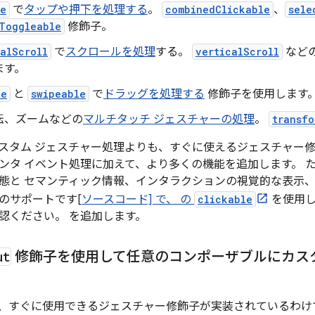
le
で
タップや押下を処理する
。
combinedClickable
、
sele
eToggleable
修飾子。
alScroll
で
スクロールを処理
する。
verticalScroll
など
ます。
le
と
swipeable
で
ドラッグを処理する
修飾子を使用します
転、ズームなどの
マルチタッチ ジェスチャーの処理
。
transfo
スタム ジェスチャー処理よりも、すぐに使えるジェスチャー修
ンタ イベント処理に加えて、より多くの機能を追加します。 
態と セマンティック情報、インタラクションの視覚的な表示、
のサポートです[
ソースコード] で、 の
clickable
を使用し
認ください。 を追加します。
ut
修飾子を使用して任意のコンポーザブルにカス
、すぐに使用できるジェスチャー修飾子が実装されているわけ