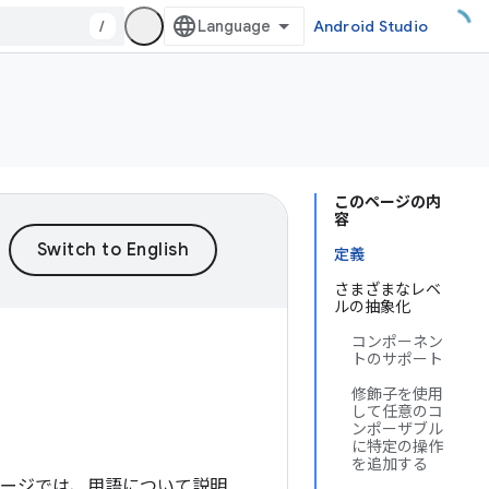
/
Android Studio
このページの内
容
定義
さまざまなレベ
ルの抽象化
コンポーネン
トのサポート
修飾子を使用
して任意のコ
ンポーザブル
に特定の操作
を追加する
ページでは、用語について説明