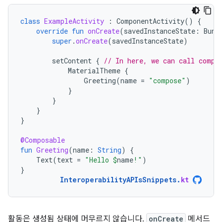
class
ExampleActivity
:
ComponentActivity
()
{
override
fun
onCreate
(
savedInstanceState
:
Bund
super
.
onCreate
(
savedInstanceState
)
setContent
{
// In here, we can call compo
MaterialTheme
{
Greeting
(
name
=
"compose"
)
}
}
}
}
@Composable
fun
Greeting
(
name
:
String
)
{
Text
(
text
=
"Hello 
$
name
!"
)
}
InteroperabilityAPIsSnippets
.
kt
활동은 생성됨 상태에 머무르지 않습니다.
onCreate
메서드