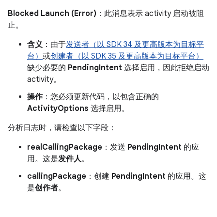
Blocked Launch (Error)
：此消息表示 activity 启动被阻
止。
含义
：由于
发送者（以 SDK 34 及更高版本为目标平
台）
或
创建者（以 SDK 35 及更高版本为目标平台）
缺少必要的
PendingIntent
选择启用，因此拒绝启动
activity。
操作
：您必须更新代码，以包含正确的
ActivityOptions
选择启用。
分析日志时，请检查以下字段：
realCallingPackage
：发送
PendingIntent
的应
用。这是
发件人
。
callingPackage
：创建
PendingIntent
的应用。这
是
创作者
。