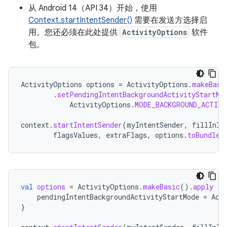
从 Android 14（API 34）开始，使用
Context.startIntentSender()
需要在发送方选择启
用。您还必须在此处提供
ActivityOptions
软件
包。
ActivityOptions
options
=
ActivityOptions
.
makeBasi
.
setPendingIntentBackgroundActivityStartMo
ActivityOptions
.
MODE_BACKGROUND_ACTIV
context
.
startIntentSender
(
myIntentSender
,
fillInIn
flagsValues
,
extraFlags
,
options
.
toBundle
(
val
options
=
ActivityOptions
.
makeBasic
().
apply
{
pendingIntentBackgroundActivityStartMode
=
Act
}