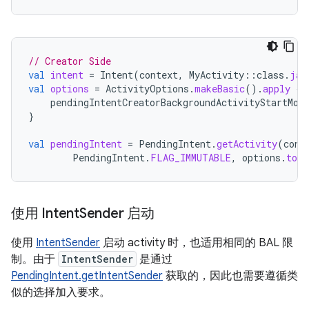
// Creator Side
val
intent
=
Intent
(
context
,
MyActivity
::
class
.
jav
val
options
=
ActivityOptions
.
makeBasic
().
apply
{
pendingIntentCreatorBackgroundActivityStartMod
}
val
pendingIntent
=
PendingIntent
.
getActivity
(
cont
PendingIntent
.
FLAG_IMMUTABLE
,
options
.
toBu
使用 Intent
Sender 启动
使用
IntentSender
启动 activity 时，也适用相同的 BAL 限
制。由于
IntentSender
是通过
PendingIntent.getIntentSender
获取的，因此也需要遵循类
似的选择加入要求。