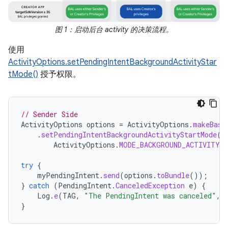
图 1：启动后台 activity 的决策流程。
使用
ActivityOptions.setPendingIntentBackgroundActivityStar
tMode()
授予权限。
// Sender Side
ActivityOptions
options
=
ActivityOptions
.
makeBasi
.
setPendingIntentBackgroundActivityStartMode
(
ActivityOptions
.
MODE_BACKGROUND_ACTIVITY_
try
{
myPendingIntent
.
send
(
options
.
toBundle
());
}
catch
(
PendingIntent
.
CanceledException
e
)
{
Log
.
e
(
TAG
,
"The PendingIntent was canceled"
,
}