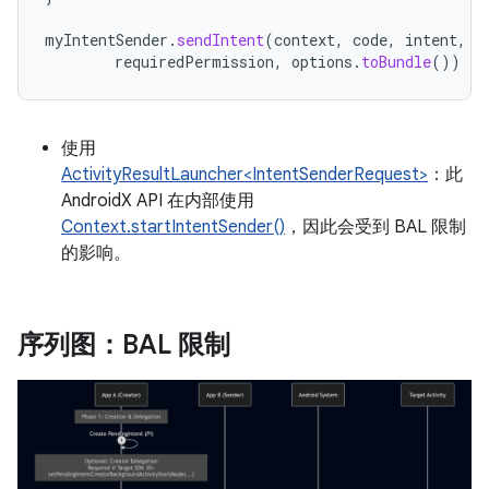
myIntentSender
.
sendIntent
(
context
,
code
,
intent
,
o
requiredPermission
,
options
.
toBundle
())
使用
ActivityResultLauncher<IntentSenderRequest>
：此
AndroidX API 在内部使用
Context.startIntentSender()
，因此会受到 BAL 限制
的影响。
序列图：BAL 限制