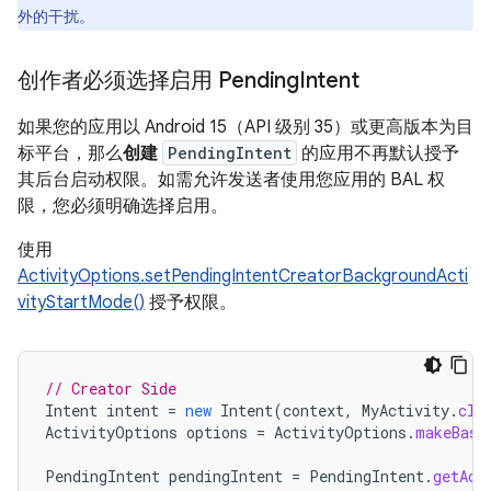
外的干扰。
创作者必须选择启用 Pending
Intent
如果您的应用以 Android 15（API 级别 35）或更高版本为目
标平台，那么
创建
PendingIntent
的应用不再默认授予
其后台启动权限。如需允许发送者使用您应用的 BAL 权
限，您必须明确选择启用。
使用
ActivityOptions.setPendingIntentCreatorBackgroundActi
vityStartMode()
授予权限。
// Creator Side
Intent
intent
=
new
Intent
(
context
,
MyActivity
.
cla
ActivityOptions
options
=
ActivityOptions
.
makeBasi
PendingIntent
pendingIntent
=
PendingIntent
.
getAct