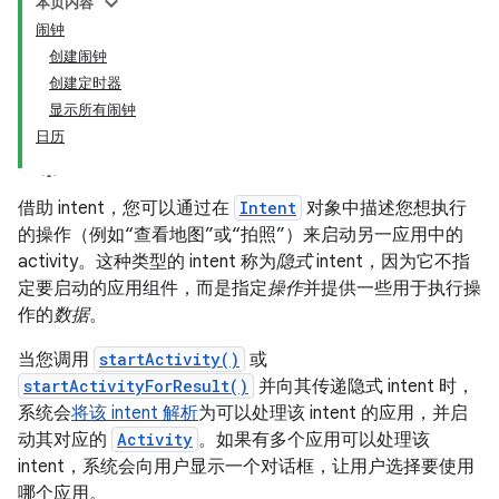
本页内容
闹钟
创建闹钟
创建定时器
显示所有闹钟
日历
借助 intent，您可以通过在
Intent
对象中描述您想执行
的操作（例如“查看地图”或“拍照”）来启动另一应用中的
activity。这种类型的 intent 称为
隐式
intent，因为它不指
定要启动的应用组件，而是指定
操作
并提供一些用于执行操
作的
数据
。
当您调用
startActivity()
或
startActivityForResult()
并向其传递隐式 intent 时，
系统会
将该 intent 解析
为可以处理该 intent 的应用，并启
动其对应的
Activity
。如果有多个应用可以处理该
intent，系统会向用户显示一个对话框，让用户选择要使用
哪个应用。