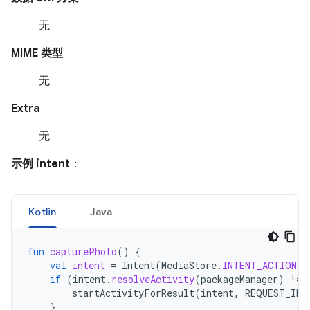
无
MIME 类型
无
Extra
无
示例 intent
：
Kotlin
Java
fun
capturePhoto
()
{
val
intent
=
Intent
(
MediaStore
.
INTENT_ACTION_V
if
(
intent
.
resolveActivity
(
packageManager
)
!=
startActivityForResult
(
intent
,
REQUEST_IMA
}