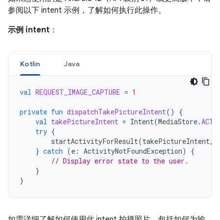
参阅以下 intent 示例，了解如何执行此操作。
示例 intent
：
Kotlin
Java
val
REQUEST_IMAGE_CAPTURE
=
1
private
fun
dispatchTakePictureIntent
()
{
val
takePictureIntent
=
Intent
(
MediaStore
.
ACTI
try
{
startActivityForResult
(
takePictureIntent
,
}
catch
(
e
:
ActivityNotFoundException
)
{
// Display error state to the user.
}
}
如需详细了解如何使用此 intent 拍摄照片，包括如何为输