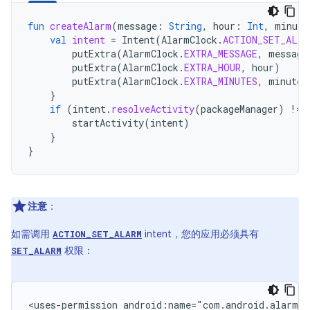
fun
createAlarm
(
message
:
String
,
hour
:
Int
,
minute
val
intent
=
Intent
(
AlarmClock
.
ACTION_SET_ALAR
putExtra
(
AlarmClock
.
EXTRA_MESSAGE
,
message
putExtra
(
AlarmClock
.
EXTRA_HOUR
,
hour
)
putExtra
(
AlarmClock
.
EXTRA_MINUTES
,
minutes
}
if
(
intent
.
resolveActivity
(
packageManager
)
!=
startActivity
(
intent
)
}
}
注意
：
如需调用
intent，您的应用必须具有
ACTION_SET_ALARM
权限：
SET_ALARM
<uses-permission
android:name="com.android.alarm.p