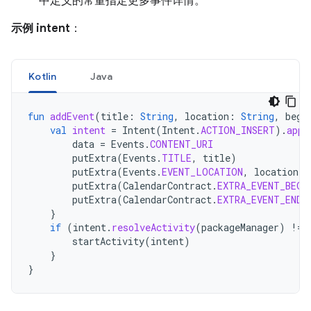
中定义的常量指定更多事件详情。
示例 intent
：
Kotlin
Java
fun
addEvent
(
title
:
String
,
location
:
String
,
begi
val
intent
=
Intent
(
Intent
.
ACTION_INSERT
).
appl
data
=
Events
.
CONTENT_URI
putExtra
(
Events
.
TITLE
,
title
)
putExtra
(
Events
.
EVENT_LOCATION
,
location
)
putExtra
(
CalendarContract
.
EXTRA_EVENT_BEGI
putExtra
(
CalendarContract
.
EXTRA_EVENT_END_
}
if
(
intent
.
resolveActivity
(
packageManager
)
!=
startActivity
(
intent
)
}
}