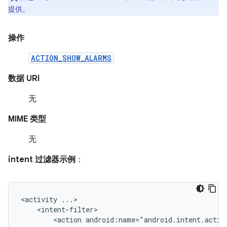
提供。
操作
ACTION_SHOW_ALARMS
数据 URI
无
MIME 类型
无
intent 过滤器示例
：
<activity
<action
android:name="android.intent.actio