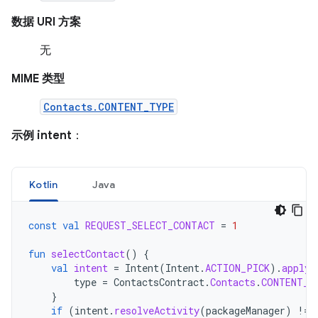
数据 URI 方案
无
MIME 类型
Contacts.CONTENT_TYPE
示例 intent
：
Kotlin
Java
const
val
REQUEST_SELECT_CONTACT
=
1
fun
selectContact
()
{
val
intent
=
Intent
(
Intent
.
ACTION_PICK
).
apply
type
=
ContactsContract
.
Contacts
.
CONTENT_T
}
if
(
intent
.
resolveActivity
(
packageManager
)
!=