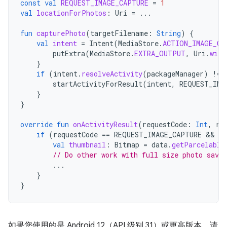
const
val
REQUEST_IMAGE_CAPTURE
=
1
val
locationForPhotos
:
Uri
=
...
fun
capturePhoto
(
targetFilename
:
String
)
{
val
intent
=
Intent
(
MediaStore
.
ACTION_IMAGE_CA
putExtra
(
MediaStore
.
EXTRA_OUTPUT
,
Uri
.
with
}
if
(
intent
.
resolveActivity
(
packageManager
)
!=
startActivityForResult
(
intent
,
REQUEST_IMA
}
}
override
fun
onActivityResult
(
requestCode
:
Int
,
re
if
(
requestCode
==
REQUEST_IMAGE_CAPTURE
 && 
re
val
thumbnail
:
Bitmap
=
data
.
getParcelable
// Do other work with full size photo save
...
}
}
如果您使用的是 Android 12（API 级别 31）或更高版本，请