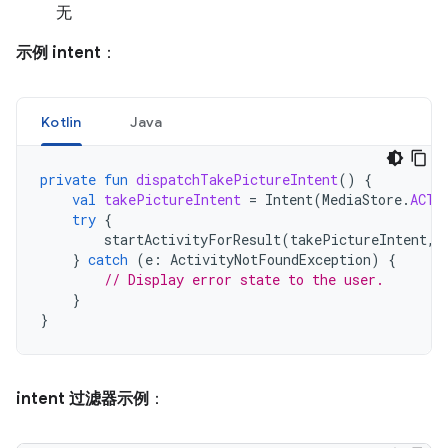
无
示例 intent
：
Kotlin
Java
private
fun
dispatchTakePictureIntent
()
{
val
takePictureIntent
=
Intent
(
MediaStore
.
ACTI
try
{
startActivityForResult
(
takePictureIntent
,
}
catch
(
e
:
ActivityNotFoundException
)
{
// Display error state to the user.
}
}
intent 过滤器示例
：