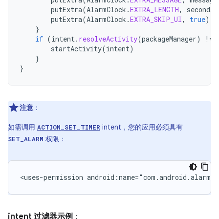
putExtra
(
AlarmClock
.
EXTRA_LENGTH
,
seconds
)
putExtra
(
AlarmClock
.
EXTRA_SKIP_UI
,
true
)
}
if
(
intent
.
resolveActivity
(
packageManager
)
!=
startActivity
(
intent
)
}
}
注意
：
如需调用
intent，您的应用必须具有
ACTION_SET_TIMER
权限：
SET_ALARM
<uses-permission
android:name="com.android.alarm.p
intent 过滤器示例
：