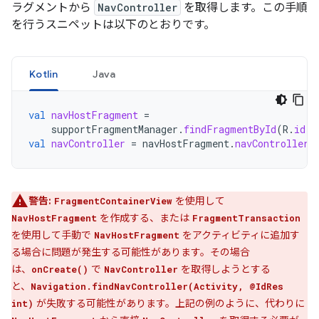
ラグメントから
NavController
を取得します。この手順
を行うスニペットは以下のとおりです。
Kotlin
Java
val
navHostFragment
=
supportFragmentManager
.
findFragmentById
(
R
.
id
.
n
val
navController
=
navHostFragment
.
navController
警告:
を使用して
FragmentContainerView
を作成する、または
NavHostFragment
FragmentTransaction
を使用して手動で
をアクティビティに追加す
NavHostFragment
る場合に問題が発生する可能性があります。その場合
は、
で
を取得しようとする
onCreate()
NavController
と、
Navigation.findNavController(Activity, @IdRes
が失敗する可能性があります。上記の例のように、代わりに
int)