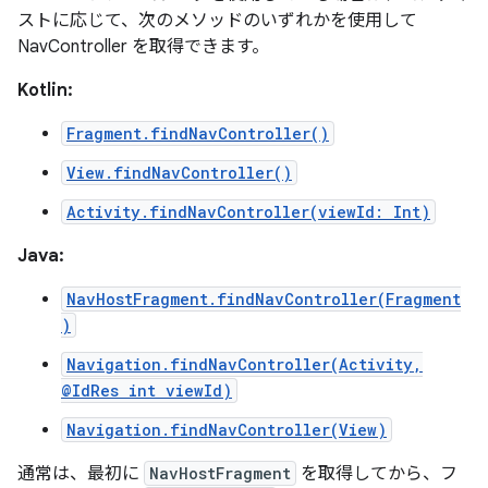
ストに応じて、次のメソッドのいずれかを使用して
NavController を取得できます。
Kotlin:
Fragment.findNavController()
View.findNavController()
Activity.findNavController(viewId: Int)
Java:
NavHostFragment.findNavController(Fragment
)
Navigation.findNavController(Activity,
@IdRes int viewId)
Navigation.findNavController(View)
通常は、最初に
NavHostFragment
を取得してから、フ