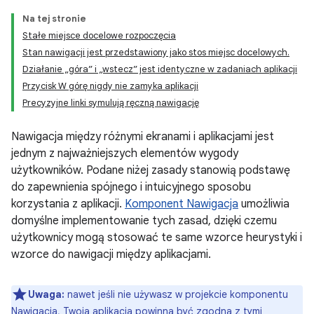
Na tej stronie
Stałe miejsce docelowe rozpoczęcia
Stan nawigacji jest przedstawiony jako stos miejsc docelowych.
Działanie „góra” i „wstecz” jest identyczne w zadaniach aplikacji
Przycisk W górę nigdy nie zamyka aplikacji
Precyzyjne linki symulują ręczną nawigację
Nawigacja między różnymi ekranami i aplikacjami jest
jednym z najważniejszych elementów wygody
użytkowników. Podane niżej zasady stanowią podstawę
do zapewnienia spójnego i intuicyjnego sposobu
korzystania z aplikacji.
Komponent Nawigacja
umożliwia
domyślne implementowanie tych zasad, dzięki czemu
użytkownicy mogą stosować te same wzorce heurystyki i
wzorce do nawigacji między aplikacjami.
Uwaga:
nawet jeśli nie używasz w projekcie komponentu
Nawigacja, Twoja aplikacja powinna być zgodna z tymi