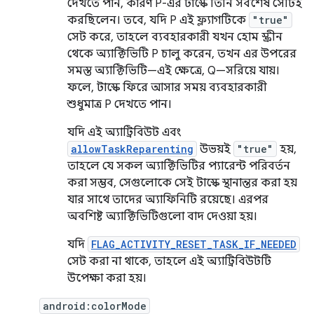
দেখতে পান, কারণ P-এর টাস্কে তিনি সর্বশেষ সেটিই
করছিলেন। তবে, যদি P এই ফ্ল্যাগটিকে
"true"
সেট করে, তাহলে ব্যবহারকারী যখন হোম স্ক্রীন
থেকে অ্যাক্টিভিটি P চালু করেন, তখন এর উপরের
সমস্ত অ্যাক্টিভিটি—এই ক্ষেত্রে, Q—সরিয়ে যায়।
ফলে, টাস্কে ফিরে আসার সময় ব্যবহারকারী
শুধুমাত্র P দেখতে পান।
যদি এই অ্যাট্রিবিউট এবং
allowTaskReparenting
উভয়ই
"true"
হয়,
তাহলে যে সকল অ্যাক্টিভিটির প্যারেন্ট পরিবর্তন
করা সম্ভব, সেগুলোকে সেই টাস্কে স্থানান্তর করা হয়
যার সাথে তাদের অ্যাফিনিটি রয়েছে। এরপর
অবশিষ্ট অ্যাক্টিভিটিগুলো বাদ দেওয়া হয়।
যদি
FLAG_ACTIVITY_RESET_TASK_IF_NEEDED
সেট করা না থাকে, তাহলে এই অ্যাট্রিবিউটটি
উপেক্ষা করা হয়।
android:colorMode