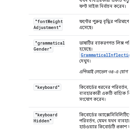
যখন ব্যবহারকারী একটি নতুন গ
ফন্ট সাইজ নির্বাচন করেন।
"font
Weight
ফন্টের পুরুত্ব বৃদ্ধির পরিমাণে প
Adjustment"
এসেছে।
"grammatical
ভাষাটির ব্যাকরণগত লিঙ্গ পরিব
Gender"
হয়েছে।
GrammaticalInflection
দেখুন।
এপিআই লেভেল ৩৪-এ যোগ করা
"keyboard"
কিবোর্ডের ধরনের পরিবর্তন, 
ব্যবহারকারী একটি বাহ্যিক কিব
সংযোগ করেন।
"keyboard
কিবোর্ডের অ্যাক্সেসিবিলিটিত
Hidden"
পরিবর্তন, যেমন যখন ব্যবহারক
হার্ডওয়্যার কিবোর্ডটি প্রকাশ ক