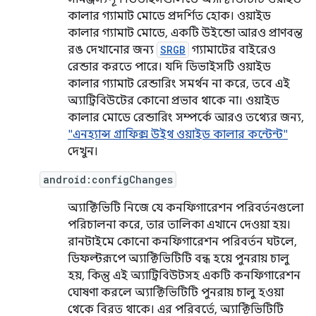
কালার গ্যামাট মোডে প্রদর্শিত হোক। ওয়াইড
কালার গ্যামাট মোডে, একটি উইন্ডো আরও প্রাণবন্ত
রঙ দেখানোর জন্য
SRGB
গ্যামাটের বাইরেও
রেন্ডার করতে পারে। যদি ডিভাইসটি ওয়াইড
কালার গ্যামাট রেন্ডারিং সমর্থন না করে, তবে এই
অ্যাট্রিবিউটের কোনো প্রভাব থাকে না। ওয়াইড
কালার মোডে রেন্ডারিং সম্পর্কে আরও তথ্যের জন্য,
"এনহ্যান্স গ্রাফিক্স উইথ ওয়াইড কালার কন্টেন্ট"
দেখুন।
android:configChanges
অ্যাক্টিভিটি নিজে যে কনফিগারেশন পরিবর্তনগুলো
পরিচালনা করে, তার তালিকা এখানে দেওয়া হয়।
রানটাইমে কোনো কনফিগারেশন পরিবর্তন ঘটলে,
ডিফল্টরূপে অ্যাক্টিভিটিটি বন্ধ হয়ে পুনরায় চালু
হয়, কিন্তু এই অ্যাট্রিবিউটসহ একটি কনফিগারেশন
ঘোষণা করলে অ্যাক্টিভিটিটি পুনরায় চালু হওয়া
থেকে বিরত থাকে। এর পরিবর্তে, অ্যাক্টিভিটিটি