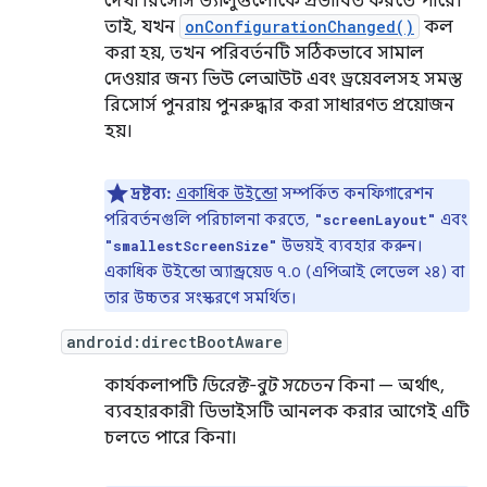
দেখা রিসোর্স ভ্যালুগুলোকে প্রভাবিত করতে পারে।
তাই, যখন
onConfigurationChanged()
কল
করা হয়, তখন পরিবর্তনটি সঠিকভাবে সামাল
দেওয়ার জন্য ভিউ লেআউট এবং ড্রয়েবলসহ সমস্ত
রিসোর্স পুনরায় পুনরুদ্ধার করা সাধারণত প্রয়োজন
হয়।
দ্রষ্টব্য:
একাধিক উইন্ডো
সম্পর্কিত কনফিগারেশন
পরিবর্তনগুলি পরিচালনা করতে,
এবং
"screenLayout"
উভয়ই ব্যবহার করুন।
"smallestScreenSize"
একাধিক উইন্ডো অ্যান্ড্রয়েড ৭.০ (এপিআই লেভেল ২৪) বা
তার উচ্চতর সংস্করণে সমর্থিত।
android:directBootAware
কার্যকলাপটি
ডিরেক্ট-বুট সচেতন
কিনা — অর্থাৎ,
ব্যবহারকারী ডিভাইসটি আনলক করার আগেই এটি
চলতে পারে কিনা।