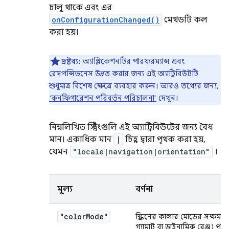
চালু থাকে এবং এর
onConfigurationChanged()
মেথডটি কল
করা হয়।
দ্রষ্টব্য:
অ্যাপ্লিকেশনটির পারফরম্যান্স এবং
রেসপন্সিভনেস উন্নত করার জন্য এই অ্যাট্রিবিউটটি
শুধুমাত্র বিশেষ ক্ষেত্রে ব্যবহার করুন। আরও তথ্যের জন্য,
‘কনফিগারেশন পরিবর্তন পরিচালনা’
দেখুন।
নিম্নলিখিত স্ট্রিংগুলি এই অ্যাট্রিবিউটের জন্য বৈধ
মান। একাধিক মান
|
চিহ্ন দ্বারা পৃথক করা হয়,
যেমন
"locale|navigation|orientation"
।
মূল্য
বর্ণনা
"color
Mode"
স্ক্রিনের কালার মোডের সক্ষমত
গ্যামাট বা ডাইনামিক রেঞ্জ) পরি