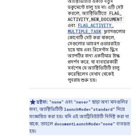
অ্যাক্টিভিটিটি একটি নতুন
ডকুমেন্টে চালু হয় না। এটি সেট
FLAG
_
করলে, অ্যাক্টিভিটিতে
ACTIVITY
_
NEW
_
DOCUMENT
FLAG
_
ACTIVITY
_
এবং
MULTIPLE
_
TASK
ফ্ল্যাগগুলোর
কোনোটি সেট করা থাকলে,
সেগুলোর আচরণ ওভাররাইড
হয়ে যায় এবং রিসেন্টস স্ক্রিন
অ্যাপটির জন্য একটিমাত্র টাস্ক
প্রদর্শন করে, যা ব্যবহারকারী
সর্বশেষ যে অ্যাক্টিভিটিটি চালু
করেছিলেন সেখান থেকেই
পুনরায় শুরু হয়।
দ্রষ্টব্য:
এবং
ছাড়া অন্য মানগুলির
"none"
"never"
জন্য, অ্যাক্টিভিটিটি
দিয়ে
launchMode="standard"
সংজ্ঞায়িত করা হয়। যদি এই অ্যাট্রিবিউটটি নির্দিষ্ট করা না
থাকে, তাহলে
ব্যবহৃত
documentLaunchMode="none"
হয়।