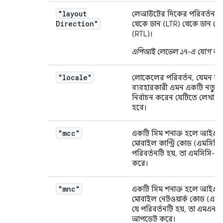
"layout
লেআউটের দিকের পরিবর্তন, য
Direction"
থেকে ডান (LTR) থেকে ডান থে
(RTL)।
এপিআই লেভেল ১৭-এ যোগ করা
"locale"
লোকেলের পরিবর্তন, যেমন য
ব্যবহারকারী এমন একটি নতুন 
নির্বাচন করেন যেটিতে লেখা প্রদ
হবে।
"mcc"
একটি সিম শনাক্ত হলে আই
মোবাইল কান্ট্রি কোড (এমসিসি
পরিবর্তনটি হয়, তা এমসিসি-
করে।
"mnc"
একটি সিম শনাক্ত হলে আই
মোবাইল নেটওয়ার্ক কোড (এম
যে পরিবর্তনটি হয়, তা এমএনস
আপডেট করে।