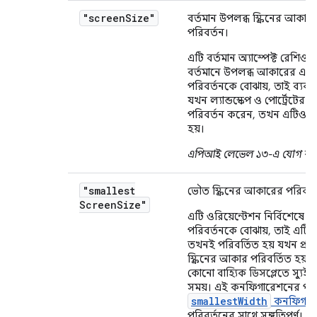
"screen
Size"
বর্তমান উপলব্ধ স্ক্রিনের আকা
পরিবর্তন।
এটি বর্তমান অ্যাস্পেক্ট রেশিওর
বর্তমানে উপলব্ধ আকারের এক
পরিবর্তনকে বোঝায়, তাই ব্যবহ
যখন ল্যান্ডস্কেপ ও পোর্ট্রেটের মধ
পরিবর্তন করেন, তখন এটিও পর
হয়।
এপিআই লেভেল ১৩-এ যোগ করা
"smallest
ভৌত স্ক্রিনের আকারের পরিবর্
Screen
Size"
এটি ওরিয়েন্টেশন নির্বিশেষে
পরিবর্তনকে বোঝায়, তাই এটি
তখনই পরিবর্তিত হয় যখন প্র
স্ক্রিনের আকার পরিবর্তিত হয়,
কোনো বাহ্যিক ডিসপ্লেতে স্যুই
সময়। এই কনফিগারেশনের পরি
smallestWidth
কনফিগার
পরিবর্তনের সাথে সঙ্গতিপূর্ণ।