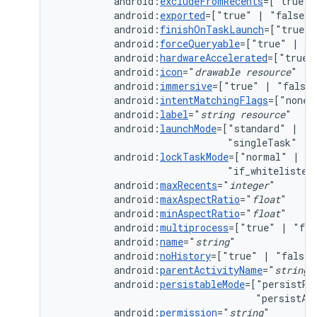
android:
excludeFromRecents
=["true"
android:
exported
=["true"
|
android:
finishOnTaskLaunch
=["true"
android:
forceQueryable
=["true"
|
android:
hardwareAccelerated
=["true"
android:
icon
="
drawable
resource
android:
immersive
=["true"
|
android:
intentMatchingFlags
=["none"
android:
label
="
string
resource
android:
launchMode
=["standard"
|
"s
"singleTask"
|
android:
lockTaskMode
=["normal"
|
"n
"if_whitelisted
android:
maxRecents
="
integer
android:
maxAspectRatio
="
float
android:
minAspectRatio
="
float
android:
multiprocess
=["true"
|
android:
name
="
string
android:
noHistory
=["true"
|
"false"
android:
parentActivityName
="
string
"
android:
persistableMode
=["persistRo
"persistAc
android:
permission
="
string