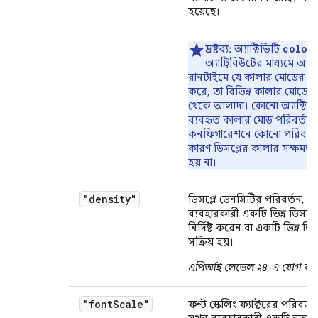
হয়েছে।
color
দ্রষ্টব্য:
অ্যাক্টিভিটি
অ্যাট্রিবিউটের মাধ্যমে অথব
রানটাইমে যে কালার মোডের জন
করে, তা বিভিন্ন কালার মোডের
থেকে আলাদা। কোনো অ্যাক্টিভি
ব্যবহৃত কালার মোড পরিবর্ত
কনফিগারেশনে কোনো পরিবর্তন 
কারণ ডিসপ্লের কালার সক্ষমতা 
হয় না।
"density"
ডিসপ্লে ডেনসিটির পরিবর্তন, 
ব্যবহারকারী একটি ভিন্ন ডিসপ্লে
নির্দিষ্ট করেন বা একটি ভিন্ন ডি
সক্রিয় হয়।
এপিআই লেভেল ২৪-এ যোগ করা
"font
Scale"
ফন্ট স্কেলিং ফ্যাক্টরের পরিবর্ত