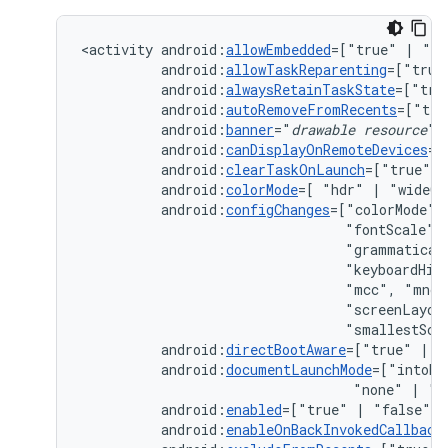
<activity
android:
allowEmbedded
=["true"
|
android:
allowTaskReparenting
=["true
android:
alwaysRetainTaskState
=["tru
android:
autoRemoveFromRecents
=["tru
android:
banner
="
drawable
resource
android:
canDisplayOnRemoteDevices
=[
android:
clearTaskOnLaunch
=["true"
|
android:
colorMode
=[
"hdr"
|
android:
configChanges
=["colorMode",
"fontScale",
"grammatical
"keyboardHid
"mcc",
"mnc"
"screenLayou
"smallestScr
android:
directBootAware
=["true"
|
android:
documentLaunchMode
=["intoEx
"none"
|
android:
enabled
=["true"
|
android:
enableOnBackInvokedCallback