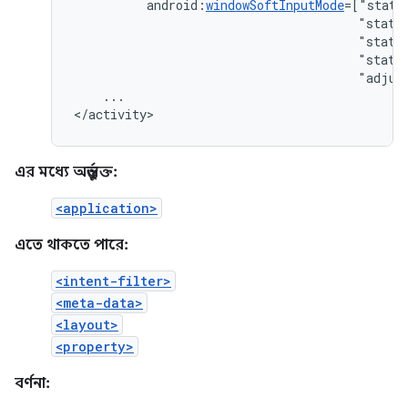
android:
windowSoftInputMode
"state
"state
"state
"adjus
...

</activity>
এর মধ্যে অন্তর্ভুক্ত:
<application>
এতে থাকতে পারে:
<intent-filter>
<meta-data>
<layout>
<property>
বর্ণনা: