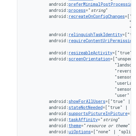
android:
preferMinimalPostProcessing
android:
process
="
string
android:
recreateOnConfigChanges
=["c
"k
"n
android:
relinquishTaskIdentity
=["tr
android:
requireContentUriPermission
android:
resizeableActivity
=["true"
android:
screenOrientation
=["unspeci
"landsca
"reverse
"sensorL
"userLan
"sensor"
"user"
|
android:
showForAllUsers
=["true"
|
android:
stateNotNeeded
=["true"
|
android:
supportsPictureInPicture
=["
android:
taskAffinity
="
string
android:
theme
="
resource
or
theme
android:
uiOptions
=["none"
|