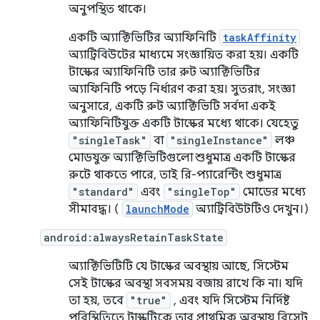
অনুপস্থিত থাকে।
একটি অ্যাক্টিভিটির অ্যাফিনিটি
taskAffinity
অ্যাট্রিবিউটের মাধ্যমে সংজ্ঞায়িত করা হয়। একটি
টাস্কের অ্যাফিনিটি তার রুট অ্যাক্টিভিটির
অ্যাফিনিটি পড়ে নির্ধারণ করা হয়। সুতরাং, সংজ্ঞা
অনুসারে, একটি রুট অ্যাক্টিভিটি সর্বদা একই
অ্যাফিনিটিযুক্ত একটি টাস্কের মধ্যে থাকে। যেহেতু
"singleTask"
বা
"singleInstance"
লঞ্চ
মোডযুক্ত অ্যাক্টিভিটিগুলো শুধুমাত্র একটি টাস্কের
রুটে থাকতে পারে, তাই রি-প্যারেন্টিং শুধুমাত্র
"standard"
এবং
"singleTop"
মোডের মধ্যে
সীমাবদ্ধ। (
launchMode
অ্যাট্রিবিউটটিও দেখুন।)
android:alwaysRetainTaskState
অ্যাক্টিভিটিটি যে টাস্কের অবস্থায় আছে, সিস্টেম
সেই টাস্কের অবস্থা সবসময় বজায় রাখে কি না। যদি
তা হয়, তবে
"true"
, এবং যদি সিস্টেম নির্দিষ্ট
পরিস্থিতিতে টাস্কটিকে তার প্রাথমিক অবস্থায় রিসেট