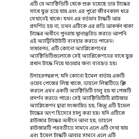
এটি যে অ্যাক্টিভিটি থেকে শুরু হয়েছে তার টাস্কের
সাথে যুক্ত হয়ে যায় এবং এর পুরো জীবনকাল ধরে
সেখানেই থাকে। যখন এর বর্তমান টাস্কটি আর
প্রদর্শিত হয় না, তখন এটিকে এর প্রতি আকর্ষণ থাকা
টাস্কের অধীনে পুনরায় স্থানান্তরিত করতে আপনি
এই অ্যাট্রিবিউটটি ব্যবহার করতে পারেন।
সাধারণত, এটি কোনো অ্যাপ্লিকেশনের
অ্যাক্টিভিটিগুলোকে সেই অ্যাপ্লিকেশনের সাথে যুক্ত
প্রধান টাস্কে নিয়ে যাওয়ার জন্য ব্যবহৃত হয়।
উদাহরণস্বরূপ, যদি কোনো ইমেল বার্তায় একটি
ওয়েব পেজের লিঙ্ক থাকে, তাহলে লিঙ্কটিতে ক্লিক
করলে এমন একটি অ্যাক্টিভিটি চালু হয় যা পেজটি
প্রদর্শন করতে পারে। সেই অ্যাক্টিভিটিটি ব্রাউজার
অ্যাপ্লিকেশন দ্বারা সংজ্ঞায়িত হয়, কিন্তু এটি ইমেল
টাস্কের অংশ হিসেবে চালু করা হয়। যদি এটিকে
ব্রাউজার টাস্কের অধীনে আনা হয়, তাহলে
ব্রাউজারটি পরবর্তীতে সামনে এলে এটি দেখা যায়
এবং ইমেল টাস্কটি আবার সামনে এলে এটি