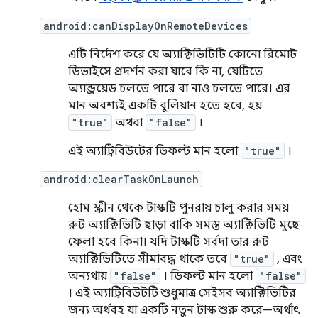
android:canDisplayOnRemoteDevices
এটি নির্দেশ করে যে অ্যাক্টিভিটিটি কোনো রিমোট
ডিভাইসে প্রদর্শন করা যাবে কি না, যেটিতে
অ্যান্ড্রয়েড চলতে পারে বা নাও চলতে পারে। এর
মান অবশ্যই একটি বুলিয়ান হতে হবে, হয়
"true"
অথবা
"false"
।
এই অ্যাট্রিবিউটের ডিফল্ট মান হলো
"true"
।
android:clearTaskOnLaunch
হোম স্ক্রীন থেকে টাস্কটি পুনরায় চালু করার সময়
রুট অ্যাক্টিভিটি ছাড়া বাকি সমস্ত অ্যাক্টিভিটি মুছে
ফেলা হবে কিনা। যদি টাস্কটি সর্বদা তার রুট
অ্যাক্টিভিটিতে সীমাবদ্ধ থাকে তবে
"true"
, এবং
অন্যথায়
"false"
। ডিফল্ট মান হলো
"false"
। এই অ্যাট্রিবিউটটি শুধুমাত্র সেইসব অ্যাক্টিভিটির
জন্য অর্থবহ যা একটি নতুন টাস্ক শুরু করে—অর্থাৎ