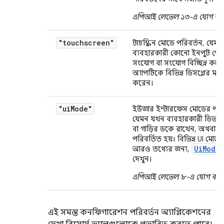
এপিআই লেভেল ১৩-এ যোগ করা
"touchscreen"
টাচস্ক্রিন মোডে পরিবর্তন, যেম
ব্যবহারকারী কোনো ইনপুট পে
সংযোগ বা সংযোগ বিচ্ছিন্ন কর
অ্যাপটিকে বিভিন্ন ডিসপ্লের মধ্যে 
করেন।
"ui
Mode"
ইউজার ইন্টারফেস মোডের পরিব
যেমন যখন ব্যবহারকারী ডিভাইস
বা গাড়ির ডকে রাখেন, অথবা 
পরিবর্তিত হয়। বিভিন্ন UI মোড স
Ui
Mode
আরও তথ্যের জন্য,
দেখুন।
এপিআই লেভেল ৮-এ যোগ করা 
এই সমস্ত কনফিগারেশন পরিবর্তন অ্যাপ্লিকেশনের