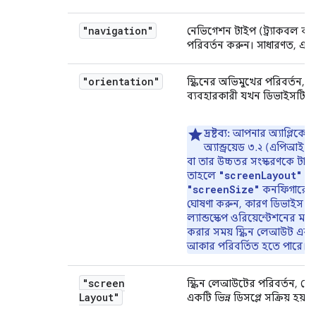
"navigation"
নেভিগেশন টাইপ (ট্র্যাকবল বা ড
পরিবর্তন করুন। সাধারণত, এমন
"orientation"
স্ক্রিনের অভিমুখের পরিবর্তন, 
ব্যবহারকারী যখন ডিভাইসটি ঘ
দ্রষ্টব্য:
আপনার অ্যাপ্লিকেশ
অ্যান্ড্রয়েড ৩.২ (এপিআই
বা তার উচ্চতর সংস্করণকে টার্গ
"screenLayout"
তাহলে
এব
"screenSize"
কনফিগারেশ
ঘোষণা করুন, কারণ ডিভাইস পোর্
ল্যান্ডস্কেপ ওরিয়েন্টেশনের মধ্
করার সময় স্ক্রিন লেআউট এবং স্
আকার পরিবর্তিত হতে পারে।
"screen
স্ক্রিন লেআউটের পরিবর্তন, য
Layout"
একটি ভিন্ন ডিসপ্লে সক্রিয় হয়।