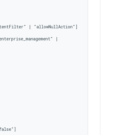
tentFilter"
|
enterprise_management"