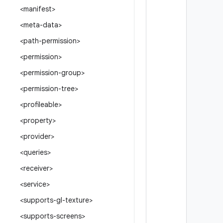
<manifest>
<meta-data>
<path-permission>
<permission>
<permission-group>
<permission-tree>
<profileable>
<property>
<provider>
<queries>
<receiver>
<service>
<supports-gl-texture>
<supports-screens>