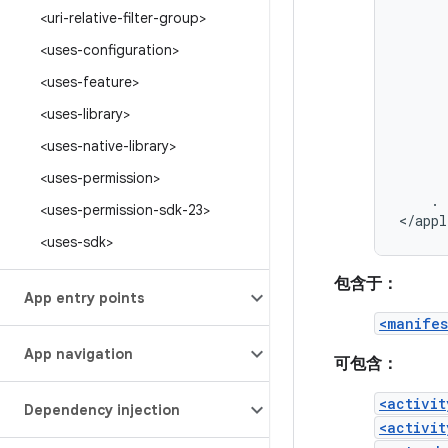
<uri-relative-filter-group>
<uses-configuration>
<uses-feature>
<uses-library>
<uses-native-library>
<uses-permission>
.
<uses-permission-sdk-23>
</appl
<uses-sdk>
包含于：
App entry points
<manifes
App navigation
可包含：
<activit
Dependency injection
<activit