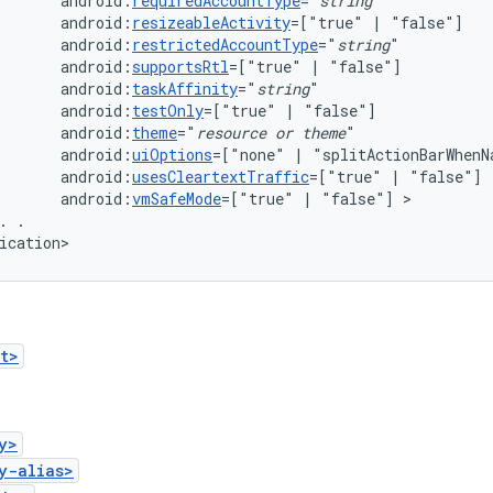
android:
requiredAccountType
="
string
android:
resizeableActivity
=["true"
|
android:
restrictedAccountType
="
string
android:
supportsRtl
=["true"
|
android:
taskAffinity
="
string
android:
testOnly
=["true"
|
android:
theme
="
resource
or
theme
android:
uiOptions
=["none"
|
android:
usesCleartextTraffic
=["true"
|
android:
vmSafeMode
=["true"
|
"false"]
.
.

ication>
t>
y>
y-alias>