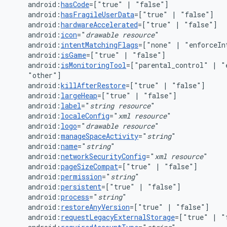
android:
hasCode
=["true"
|
android:
hasFragileUserData
=["true"
|
android:
hardwareAccelerated
=["true"
|
android:
icon
="
drawable
resource
android:
intentMatchingFlags
=["none"
|
"enforceIn
android:
isGame
=["true"
|
android:
isMonitoringTool
=["parental_control"
|
"
android:
killAfterRestore
=["true"
|
android:
largeHeap
=["true"
|
android:
label
="
string
resource
android:
localeConfig
="
xml
resource
android:
logo
="
drawable
resource
android:
manageSpaceActivity
="
string
android:
name
="
string
android:
networkSecurityConfig
="
xml
resource
android:
pageSizeCompat
=["true"
|
android:
permission
="
string
android:
persistent
=["true"
|
android:
process
="
string
android:
restoreAnyVersion
=["true"
|
android:
requestLegacyExternalStorage
=["true"
|