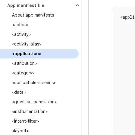
App manifest file
About app manifests
<appli
<action>
<activity>
<activity-alias>
<application>
<attribution>
<category>
<compatible-screens>
<data>
<grant-uri-permission>
<instrumentation>
<intent-filter>
<layout>