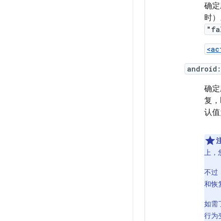
确定
时）
"fa
<ac
android
确定
复，
认
上，
不过
和恢
如需
行为