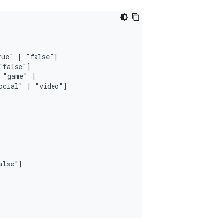
rue"
|
"game"
ocial"
|