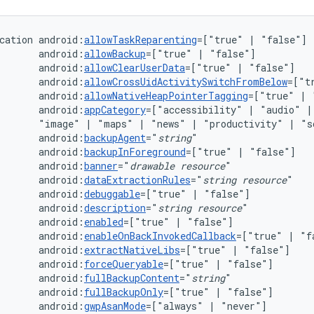
cation
android:
allowTaskReparenting
=["true"
|
android:
allowBackup
=["true"
|
android:
allowClearUserData
=["true"
|
android:
allowCrossUidActivitySwitchFromBelow
=["t
android:
allowNativeHeapPointerTagging
=["true"
|
android:
appCategory
=["accessibility"
|
"audio"
|
"image"
|
"maps"
|
"news"
|
"productivity"
|
"s
android:
backupAgent
="
string
android:
backupInForeground
=["true"
|
android:
banner
="
drawable
resource
android:
dataExtractionRules
="
string
resource
android:
debuggable
=["true"
|
android:
description
="
string
resource
android:
enabled
=["true"
|
android:
enableOnBackInvokedCallback
=["true"
|
android:
extractNativeLibs
=["true"
|
android:
forceQueryable
=["true"
|
android:
fullBackupContent
="
string
android:
fullBackupOnly
=["true"
|
android:
gwpAsanMode
=["always"
|