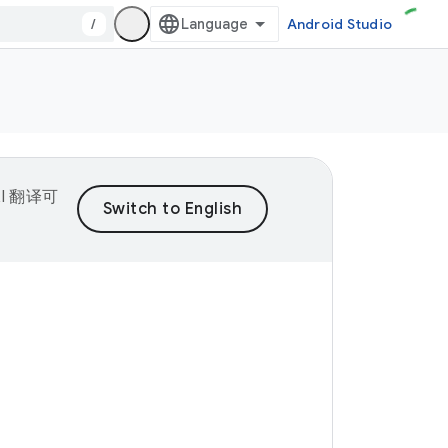
/
Android Studio
I 翻译可