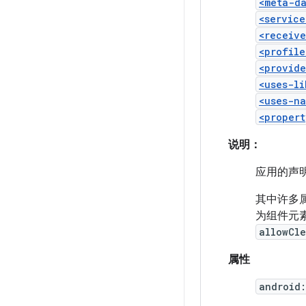
<meta-d
<service
<receive
<profile
<provide
<uses-li
<uses-na
<propert
说明：
应用的声
其中许多
为组件元
allowCle
属性
android