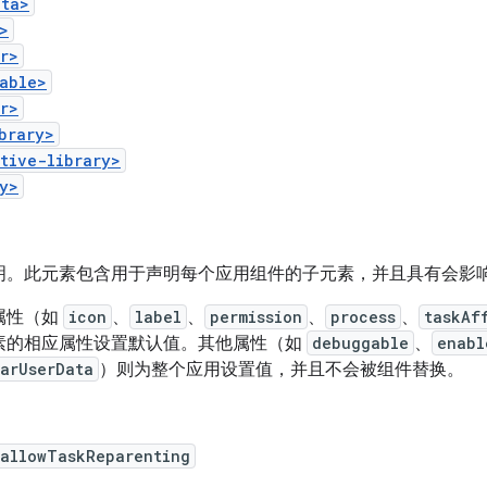
ata>
>
r>
able>
r>
brary>
tive-library>
y>
明。此元素包含用于声明每个应用组件的子元素，并且具有会影
属性（如
icon
、
label
、
permission
、
process
、
taskAf
素的相应属性设置默认值。其他属性（如
debuggable
、
enabl
arUserData
）则为整个应用设置值，并且不会被组件替换。
:allowTaskReparenting