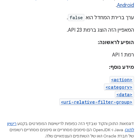
.
Android
ערך ברירת המחדל הוא
false
.
המאפיין הזה הוצג ברמת API 23.
הופיע לראשונה:
רמת API 1
מידע נוסף:
<action>
<category>
<data>
<uri-relative-filter-group>
דוגמאות התוכן והקוד שבדף הזה כפופות לרישיונות המפורטים בקטע
רישיון
לתוכן
.‏ Java ו-OpenJDK הם סימנים מסחריים או סימנים מסחריים רשומים
של חברת Oracle ו/או של השותפים העצמאיים שלה.