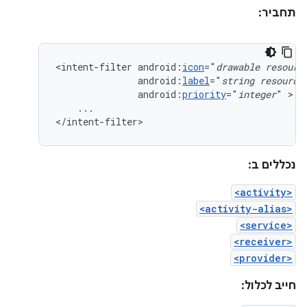
תחביר:
<intent-filter
android:
icon
="
drawable
resourc
android:
label
="
string
resource
android:
priority
="
integer
"
...

</intent-filter>
נכללים ב:
<activity>
<activity-alias>
<service>
<receiver>
<provider>
חייב לכלול: