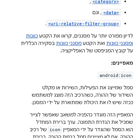
,
<category>
<data>
, וגם
.
<uri-relative-filter-group>
לדיון מפורט יותר על מסננים, קראו את הקטע
כוונות
ומסנני כוונות
ואת הקטע
מסנני כוונות
בסקירה הכללית
על קובץ המניפסט של האפליקציה.
מאפיינים:
android:icon
סמל שמייצג את הפעילות, השירות או מקלט
השידור של ההורה, כשהרכיב הזה מוצג למשתמש
ככזה שיש לו את היכולת שמתוארת על ידי המסנן.
המאפיין הזה מוגדר כהפניה למשאב שאפשר לצייר
שמכיל את הגדרת התמונה. ערך ברירת המחדל
הוא הסמל שהוגדר על ידי המאפיין
icon
של רכיב
ההורה. אם לא מציינים סמל ברמת ההורה, ברירת