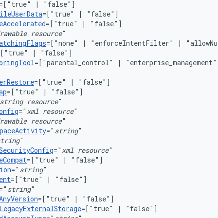
=["true"
|
ileUserData
=["true"
|
eAccelerated
=["true"
|
rawable
resource
atchingFlags
=["none"
|
"enforceIntentFilter"
|
=["true"
|
oringTool
=["parental_control"
|
"enterprise_management"
erRestore
=["true"
|
ap
=["true"
|
string
resource
onfig
="
xml
resource
rawable
resource
paceActivity
="
string
tring
SecurityConfig
="
xml
resource
eCompat
=["true"
|
ion
="
string
ent
=["true"
|
="
string
AnyVersion
=["true"
|
LegacyExternalStorage
=["true"
|