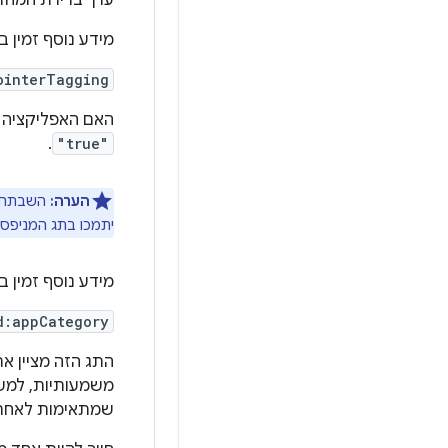
ערך ברירת המחד
מידע נוסף זמין 
ointerTagging
האם האפליקציה מפעילה את הת
.
"true"
הערה:
השבתה ש
יתמכו בתג המניפס
מידע נוסף זמין 
d:appCategory
התג הזה מציין א
משמעותיות, למש
שמתאימות לאחת 