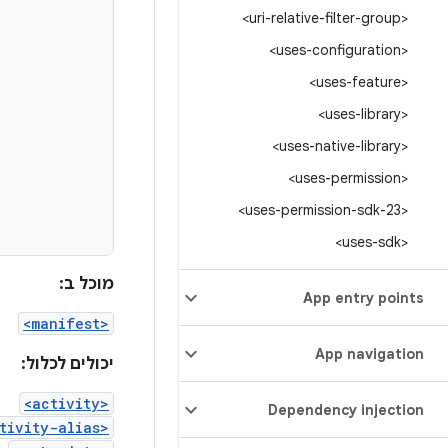
<uri-relative-filter-group>
<uses-configuration>
<uses-feature>
<uses-library>
<uses-native-library>
<uses-permission>
<uses-permission-sdk-23>
<uses-sdk>
מוכל ב:
App entry points
<manifest>
App navigation
יכולים לכלול:
<activity>
Dependency injection
tivity-alias>