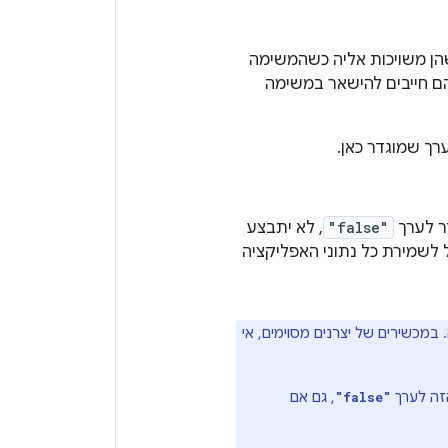
הן משויכות אליה כשהמשימה
 חייבים להישאר במשימה
ך שמוגדר כאן.
ר לערך
"false"
, לא יתבצע
ל לשמירת כל נתוני האפליקציה
באפליקציות שמטרגטות ל-Android 12 (רמת API ‏31) ומעלה. במכשירים של יצרנים מסוימים, אי
הזה לערך
, גם אם
"false"