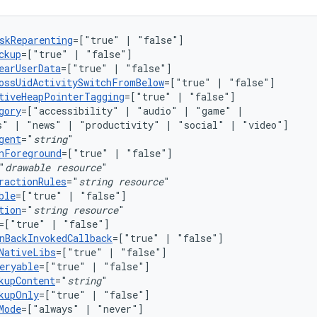
skReparenting
=["true"
|
ckup
=["true"
|
earUserData
=["true"
|
ossUidActivitySwitchFromBelow
=["true"
|
tiveHeapPointerTagging
=["true"
|
gory
=["accessibility"
|
"audio"
|
"game"
s"
|
"news"
|
"productivity"
|
"social"
|
gent
="
string
nForeground
=["true"
|
"
drawable
resource
ractionRules
="
string
resource
ble
=["true"
|
tion
="
string
resource
=["true"
|
nBackInvokedCallback
=["true"
|
NativeLibs
=["true"
|
eryable
=["true"
|
kupContent
="
string
kupOnly
=["true"
|
Mode
=["always"
|