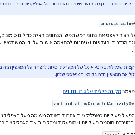
טע
גיבוי ושחזור
android:allow
יקציה לאפס את נתוני המשתמש. הנתונים האלה כוללים סימונים
וגם הגדרות והעדפות שניתנות להתאמה אישית על ידי המשתמש. ע
.
ציות שכלולות בקובץ אימג' של המערכת יכולות להצהיר על המאפיין הזה ב
לול את המאפיין הזה בקובצי המניפסט שלהן.
במאמר
סקירה כללית על גיבוי נתונים
.
android:allowCrossUidActivitySw
הפעיל פעילויות מאפליקציות אחרות באותה משימה מעל האפליקציה 
 המערכת חוסמת פעילויות שמופעלות ומחליפות את האפליקציה ה
"true"