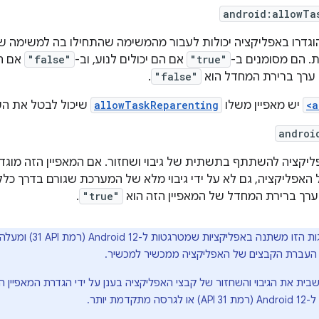
android:allowTa
וגדרו באפליקציה יכולות לעבור מהמשימה שהתחילו בה למשימה ש
ת. הם מסומנים ב-
"true"
אם הם יכולים לנוע, וב-
"false"
אם הם
 ערך ברירת המחדל הוא
"false"
.
<a
יש מאפיין משלו
allowTaskReparenting
שיכול לבטל את הער
androi
קציה להשתתף בתשתית של גיבוי ושחזור. אם המאפיין הזה מוגד
ל האפליקציה, גם לא על ידי גיבוי מלא של המערכת שגורם בדרך כל
 ערך ברירת המחדל של המאפיין הזה הוא
"true"
.
ההתנהגות הזו משתנה 
עברת הקבצים של האפליקציה ממכשיר למכשיר.
ית את הגיבוי והשחזור של קבצי האפליקציה בענן על ידי הגדרת המאפיין 
מת יותר.