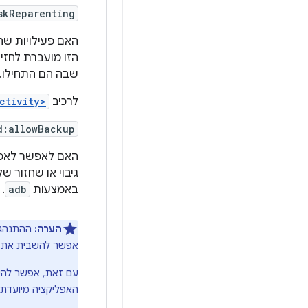
skReparenting
האם פעילויות שה
הזו מועברת לחזי
שבה הם התחילו.
לרכיב
ctivity>
d:allowBackup
האם לאפשר לאפלי
גיבוי או שחזור ש
באמצעות
adb
.
הערה:
אפשר להשבית את ה
עם זאת, אפשר להשב
האפליקציה מיועדת ל-Android 12 (רמת API 31) או לגרסה מתקד