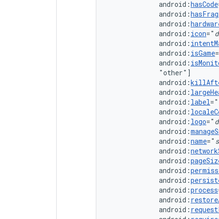
android:
hasCode
android:
hasFrag
android:
hardwar
android:
icon
="
d
android:
intentM
android:
isGame
android:
isMonit
android:
killAft
android:
largeHe
android:
label
="
android:
localeC
android:
logo
="
d
android:
manageS
android:
name
="
s
android:
network
android:
pageSiz
android:
permiss
android:
persist
android:
process
android:
restore
android:
request