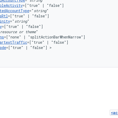
dAccountType
="
string
bleActivity
=["true"
|
tedAccountType
="
string
sRtl
=["true"
|
inity
="
string
y
=["true"
|
resource
or
theme
ns
=["none"
|
artextTraffic
=["true"
|
ode
=["true"
|
"false"]
<ac