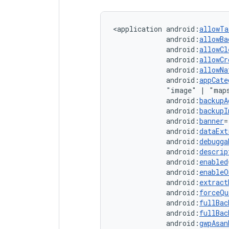
<application
android:
allowTa
android:
allowBa
android:
allowCl
android:
allowCr
android:
allowNa
android:
appCate
"image"
|
"map
android:
backupA
android:
backupI
android:
banner
=
android:
dataExt
android:
debugga
android:
descrip
android:
enabled
android:
enableO
android:
extract
android:
forceQu
android:
fullBac
android:
fullBac
android:
gwpAsan