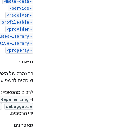
<meta-data>
<service>
<receiver>
<profileable>
<provider>
uses-library>
tive-library>
<property>
תיאור:
ההצהרה של האפלי
שיכולים להשפיע ע
לרבים מהמאפייני
ו-
kReparenting
d
,
debuggable
ידי הרכיבים.
מאפיינים