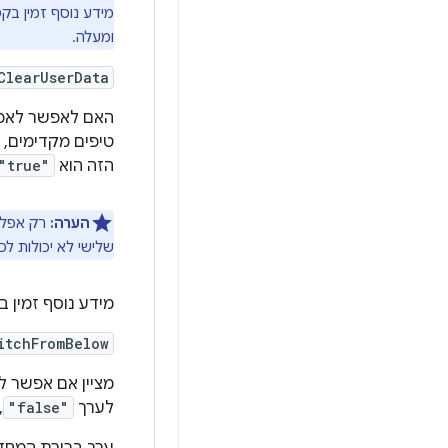
מידע נוסף זמין בק
ומעלה.
ClearUserData
האם לאפשר לאפל
טיפים מקדימים, 
הזה הוא
"true"
הערה:
רק אפליק
שלישי לא יכולות לכ
מידע נוסף זמין 
itchFromBelow
מציין אם אפשר ל
לערך
"false"
,