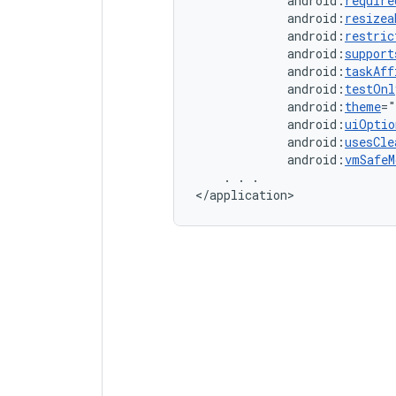
android:
require
android:
resizea
android:
restric
android:
support
android:
taskAff
android:
testOnl
android:
theme
="
android:
uiOptio
android:
usesCle
android:
vmSafeM
.
.
.

</application>