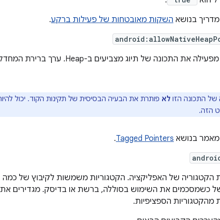
ל הוא
.
במדריך בנושא
השקות מאובטחות של פעילות ברקע
.
android:allowNativeHeapP
כונה של תיוג מצביעים ב-Heap. ערך ברירת המחדל של המאפיין הזה הוא
ל התכונה הזו
לא
פותרת את הבעיה הבסיסית של תקינות הקוד. יכול להיות
ט הזה.
במאמר בנושא
Tagged Pointers
.
androi
ת הקטגוריה של האפליקציה. הקטגוריות משמשות לקיבוץ של כמה 
ל כשמסכמים את השימוש בסוללה, ברשת או בדיסק. מגדירים את 
מהקטגוריות הספציפיות.