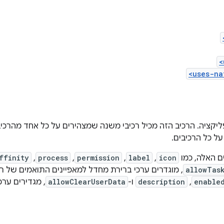
<
<uses-na
קציה. הרכיב הזה מכיל רכיבי משנה שמצהירים על כל אחד מהרכיבי
ל כל הרכיבים.
ם האלה, כמו
icon
,‏
label
,‏
permission
,‏
process
,‏
ffinity
allowTas
, מוגדרים ערכי ברירת מחדל למאפיינים התואמים של רכ
enable
,
description
ו-
allowClearUserData
, מגדירים ערכ