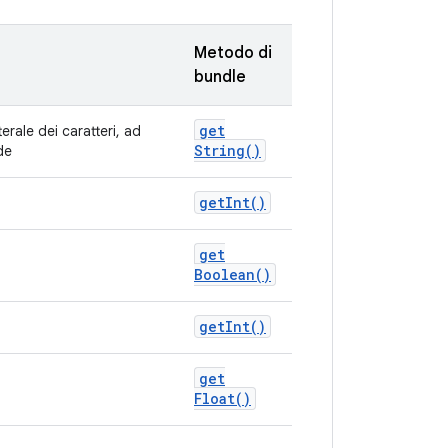
Metodo di
bundle
get
terale dei caratteri, ad
String(
)
de
get
Int(
)
get
Boolean(
)
get
Int(
)
get
Float(
)