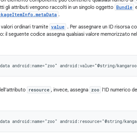
e. Un elemento componente può contenere qualsiasi numero di
utti gli attributi vengono raccolti in un singolo oggetto
Bundle
e
ckageItemInfo.metaData
.
i valori ordinari tramite
value
. Per assegnare un ID risorsa co
: il seguente codice assegna qualsiasi valore memorizzato ne
data
android:name="zoo"
android:value="@string/kangaroo
dell'attributo
resource
, invece, assegna
zoo
l'ID numerico del
data
android:name="zoo"
android:resource="@string/kanga