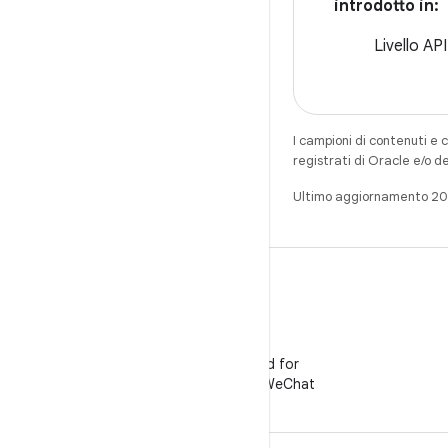
introdotto in:
Livello API
I campioni di contenuti e 
registrati di Oracle e/o d
Ultimo aggiornamento 2
WeChat
Segui Android for
Developers su WeChat