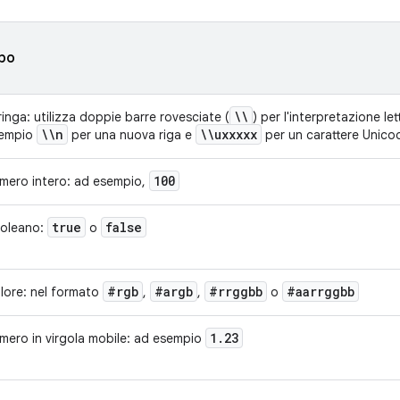
po
\\
ringa: utilizza doppie barre rovesciate (
) per l'interpretazione let
\\n
\\uxxxxx
empio
per una nuova riga e
per un carattere Unico
100
mero intero: ad esempio,
true
false
oleano:
o
#rgb
#argb
#rrggbb
#aarrggbb
lore: nel formato
,
,
o
1
.
23
mero in virgola mobile: ad esempio