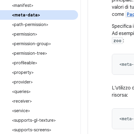
principal
<manifest>
valori di t
come
Pa
<meta-data>
<path-permission>
Specifica 
Ad esempio
<permission>
zoo
:
<permission-group>
<permission-tree>
<profileable>
<meta-
<property>
<provider>
L'utilizzo 
<queries>
risorsa:
<receiver>
<service>
<meta-
<supports-gl-texture>
<supports-screens>