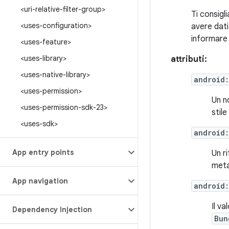
<uri-relative-filter-group>
Ti consigl
<uses-configuration>
avere dati
informare 
<uses-feature>
<uses-library>
attributi:
<uses-native-library>
android
<uses-permission>
Un n
<uses-permission-sdk-23>
stil
<uses-sdk>
android:
App entry points
Un r
met
App navigation
android
Il v
Dependency injection
Bun