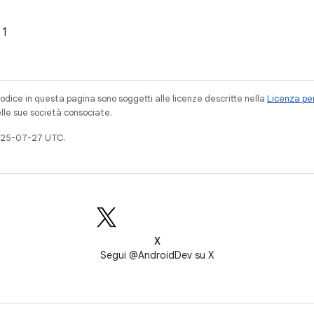
 1
codice in questa pagina sono soggetti alle licenze descritte nella
Licenza per
elle sue società consociate.
025-07-27 UTC.
X
Segui @AndroidDev su X