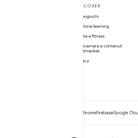
ULTERIORI
DISCOVER
INFORMAZIONI SU
Videogiochi
ANDROID
Machine learning
Android
Salute e fitness
Android for Enterprise
Fotocamera e contenuti
Sicurezza
multimediali
Source
Privacy
Notizie
5G
Blog
Podcast
Android
Chrome
Firebase
Google Clou