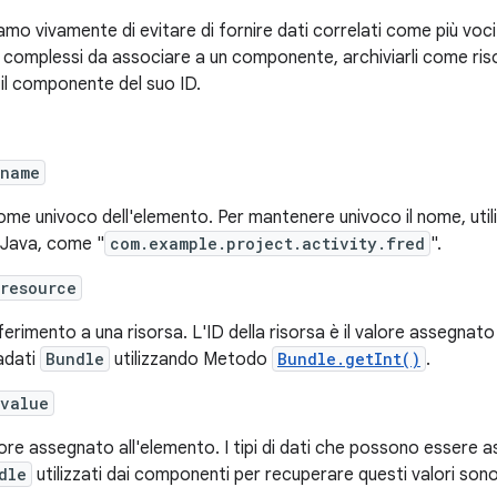
iamo vivamente di evitare di fornire dati correlati come più voc
 complessi da associare a un componente, archiviarli come risor
il componente del suo ID.
:name
ome univoco dell'elemento. Per mantenere univoco il nome, util
e Java, come "
com.example.project.activity.fred
".
resource
iferimento a una risorsa. L'ID della risorsa è il valore assegnat
adati
Bundle
utilizzando Metodo
Bundle.getInt()
.
:value
alore assegnato all'elemento. I tipi di dati che possono essere 
dle
utilizzati dai componenti per recuperare questi valori sono