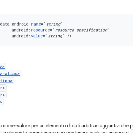
data
android:
name
="
string
android:
resource
="
resource
specification
android:
value
="
string
"
/>
y>
y-alias>
tion>
r>
r>
>
 nome-valore per un elemento di dati arbitrari aggiuntivi ch