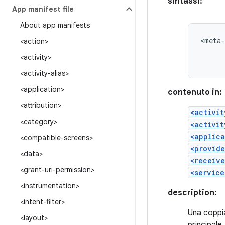
sintassi:
App manifest file
About app manifests
<meta-
<action>
<activity>
<activity-alias>
<application>
contenuto in:
<attribution>
<activit
<category>
<activit
<applica
<compatible-screens>
<provide
<data>
<receive
<grant-uri-permission>
<service
<instrumentation>
description:
<intent-filter>
Una coppia
<layout>