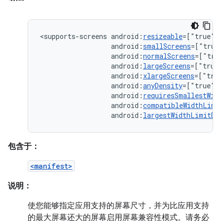
<supports-screens
android:
resizeable
=["true"|
android:
smallScreens
=["true
android:
normalScreens
=["tru
android:
largeScreens
=["true
android:
xlargeScreens
=["tru
android:
anyDensity
=["true"
android:
requiresSmallestWid
android:
compatibleWidthLimi
android:
largestWidthLimitDp
包含于：
<manifest>
说明：
使您能够指定应用支持的屏幕尺寸，并为比应用支持
的最大屏幕还大的屏幕启用屏幕兼容性模式。请务必