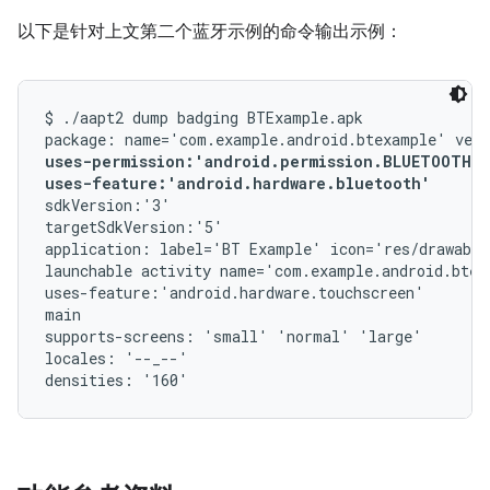
以下是针对上文第二个蓝牙示例的命令输出示例：
$ ./aapt2 dump badging BTExample.apk

uses-permission:'android.permission.BLUETOOTH_A
uses-feature:'android.hardware.bluetooth'
sdkVersion:'3'

targetSdkVersion:'5'

application: label='BT Example' icon='res/drawable
launchable activity name='com.example.android.btex
uses-feature:'android.hardware.touchscreen'

main

supports-screens: 'small' 'normal' 'large'

locales: '--_--'
