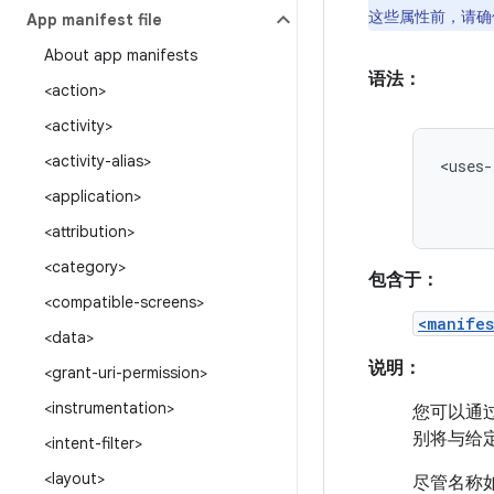
这些属性前，请
App manifest file
About app manifests
语法：
<action>
<activity>
<activity-alias>
<uses-
<application>
<attribution>
<category>
包含于：
<compatible-screens>
<manifes
<data>
说明：
<grant-uri-permission>
<instrumentation>
您可以通过
别将与给定 
<intent-filter>
<layout>
尽管名称如