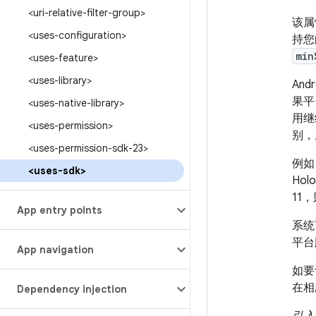
<uri-relative-filter-group>
该属
<uses-configuration>
持您
min
<uses-feature>
<uses-library>
An
果平
<uses-native-library>
用继
<uses-permission>
别，
<uses-permission-sdk-23>
例如
<uses-sdk>
Ho
11
App entry points
系统
平台
App navigation
如要
在相
Dependency injection