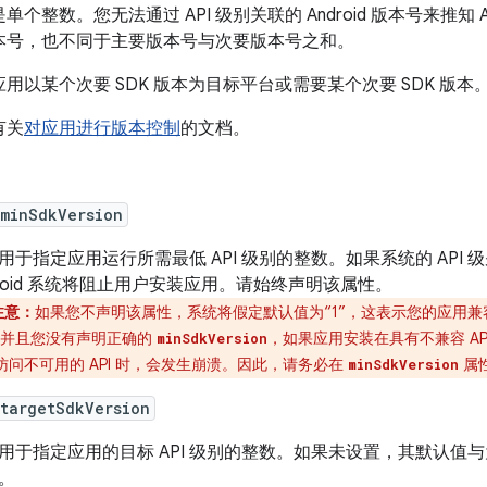
单个整数。您无法通过 API 级别关联的 Android 版本号来推知 A
本号，也不同于主要版本号与次要版本号之和。
用以某个次要 SDK 版本为目标平台或需要某个次要 SDK 版本
有关
对应用进行版本控制
的文档。
:minSdkVersion
用于指定应用运行所需最低 API 级别的整数。如果系统的 API
droid 系统将阻止用户安装应用。请始终声明该属性。
注意：
如果您不声明该属性，系统将假定默认值为“1”，这表示您的应用兼容所
”，并且您没有声明正确的
，如果应用安装在具有不兼容 A
minSdkVersion
访问不可用的 API 时，会发生崩溃。
因此，请务必在
属性
minSdkVersion
targetSdkVersion
用于指定应用的目标 API 级别的整数。如果未设置，其默认值
。