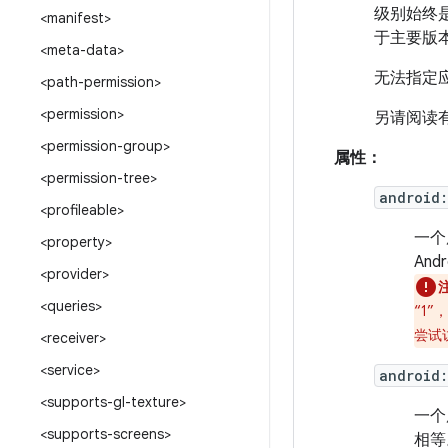
级别始终是
<manifest>
于主要版
<meta-data>
无法指定应
<path-permission>
<permission>
另请阅读
<permission-group>
属性：
<permission-tree>
android
<profileable>
一个
<property>
An
<provider>
<queries>
“1
尝试
<receiver>
<service>
android:
<supports-gl-texture>
一个
<supports-screens>
相等