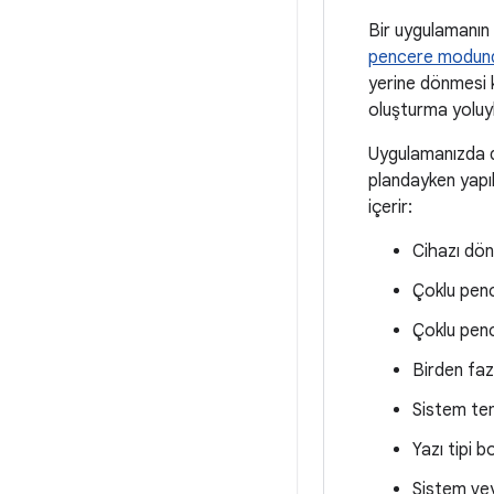
Bir uygulamanın 
pencere modun
yerine dönmesi kö
oluşturma yoluyla
Uygulamanızda 
plandayken yapıla
içerir:
Cihazı dö
Çoklu pen
Çoklu pen
Birden fazl
Sistem tem
Yazı tipi 
Sistem vey