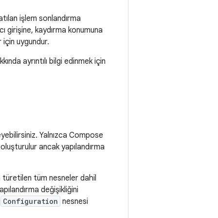
latılan işlem sonlandırma
nıcı girişine, kaydırma konumuna
 için uygundur.
kında ayrıntılı bilgi edinmek için
leyebilirsiniz. Yalnızca Compose
 oluşturulur ancak yapılandırma
n türetilen tüm nesneler dahil
apılandırma değişikliğini
a
Configuration
nesnesi