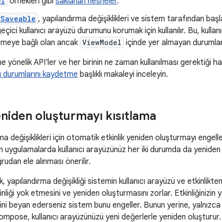
el
örnekleri gibi
saklanan nesneler
.
rSaveable
, yapılandırma değişiklikleri ve sistem tarafından baş
eçici kullanıcı arayüzü durumunu korumak için kullanılır. Bu, kulla
nmeye bağlı olan ancak
ViewModel
içinde yer almayan durumlar
ne yönelik API'ler ve her birinin ne zaman kullanılması gerektiği hak
zü durumlarını kaydetme
başlıklı makaleyi inceleyin.
eniden oluşturmayı kısıtlama
rma değişiklikleri için otomatik etkinlik yeniden oluşturmayı engel
n uygulamalarda kullanıcı arayüzünüz her iki durumda da yeniden
ğrudan ele alınması önerilir.
, yapılandırma değişikliği sistemin kullanıcı arayüzü ve etkinlikte
liği yok etmesini ve yeniden oluşturmasını zorlar. Etkinliğinizin y
iğini beyan ederseniz sistem bunu engeller. Bunun yerine, yalnızc
ompose, kullanıcı arayüzünüzü yeni değerlerle yeniden oluşturur.