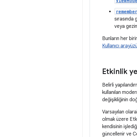
ViewMod
remembe
sırasında g
veya gezi
Bunların her biri
Kullanıcı arayü
Etkinlik y
Belirli yapılandı
kullanılan moder
değişikliğinin do
Varsayılan olarak
olmak üzere Etkin
kendisinin işled
güncellenir ve C