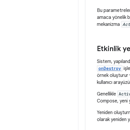
Bu parametreler 
amaca yönelik bi
mekanizma
Ac
Etkinlik 
Sistem, yapıland
onDestroy
işl
örnek oluşturur
kullanıcı arayüz
Genellikle
Acti
Compose, yeni ya
Yeniden oluşturm
olarak yeniden 