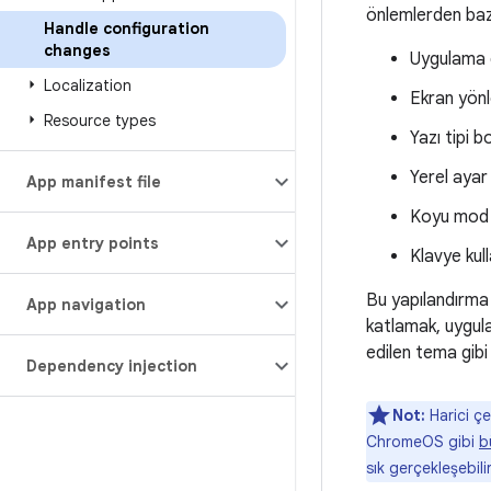
önlemlerden bazı
Handle configuration
changes
Uygulama 
Localization
Ekran yön
Resource types
Yazı tipi b
Yerel ayar
App manifest file
Koyu mod 
App entry points
Klavye kulla
Bu yapılandırma 
App navigation
katlamak, uygulam
edilen tema gibi
Dependency injection
Not:
Harici çe
ChromeOS gibi
b
sık gerçekleşebilir