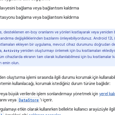
avyesini bağlama veya bağlantısını kaldırma
stasyonu bağlama veya bağlantısını kaldırma
 desteklenen en-boy oranlarını ve yönleri kısıtlayarak veya yeniden 
landırma değişikliklerinden bazılarını önleyebiliyordunuz. Android 12L 
sıtlamaları ekleyen bir uygulama, mevcut cihaz durumunu doğrudan 
ma,
yeniden oluşturmayı önlemek için bu kısıtlamaları ekledi
Activity
üm cihazlarda ekranın tam olarak kullanılabilmesi için bu kısıtlamalar 
 emin olun.
en oluşturma işlemi sırasında ilgili durumu korumak için kullanabil
ntemin kullanılacağı, korumak istediğiniz durum türüne bağlıdır:
eya büyük verilerde işlem sonlandırmayı yönetmek için
yerel kalı
arını veya
DataStore
'ı içerir.
ygulamayı etkin olarak kullanırken bellekte kullanıcı arayüzüyle ilgi