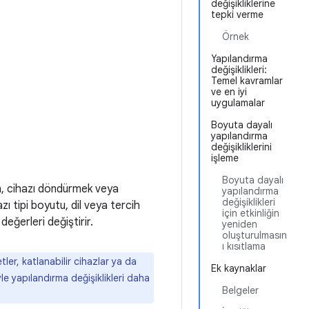
değişikliklerine
tepki verme
Örnek
Yapılandırma
değişiklikleri:
Temel kavramlar
ve en iyi
uygulamalar
Boyuta dayalı
yapılandırma
değişikliklerini
işleme
Boyuta dayalı
ğin, cihazı döndürmek veya
yapılandırma
değişiklikleri
zı tipi boyutu, dil veya tercih
için etkinliğin
 değerleri değiştirir.
yeniden
oluşturulmasın
ı kısıtlama
ler, katlanabilir cihazlar ya da
Ek kaynaklar
le yapılandırma değişiklikleri daha
Belgeler