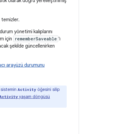
ik olarak doğru yerelleştirilmiş
 temizler.
durum yönetimi kalıplarını
um için
rememberSaveable
'ı
acak şekilde güncellenirken
ıcı arayüzü durumunu
 sistemin
öğesini silip
Activity
yaşam döngüsü
Activity