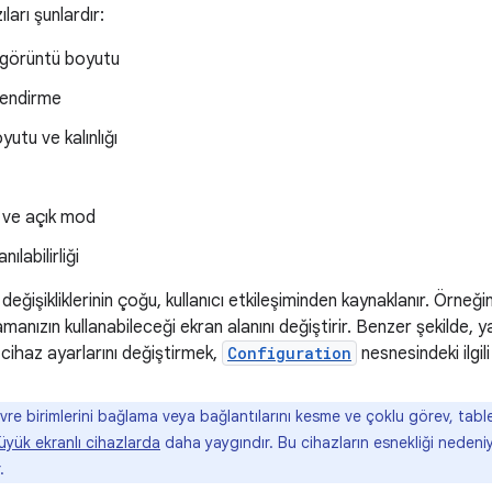
ları şunlardır:
görüntü boyutu
lendirme
oyutu ve kalınlığı
ve açık mod
nılabilirliği
değişikliklerinin çoğu, kullanıcı etkileşiminden kaynaklanır. Örne
anızın kullanabileceği ekran alanını değiştirir. Benzer şekilde, ya
 cihaz ayarlarını değiştirmek,
Configuration
nesnesindeki ilgili
vre birimlerini bağlama veya bağlantılarını kesme ve çoklu görev, tablet
üyük ekranlı cihazlarda
daha yaygındır. Bu cihazların esnekliği nedeniy
.