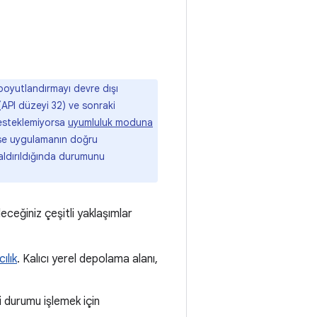
boyutlandırmayı devre dışı
(API düzeyi 32) ve sonraki
desteklemiyorsa
uyumluluk moduna
yse uygulamanın doğru
kaldırıldığında durumunu
eceğiniz çeşitli yaklaşımlar
cılık
. Kalıcı yerel depolama alanı,
li durumu işlemek için