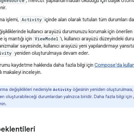
ngResource
, mevcut yapılandırmadan okuduğu için başlık otomat
nir.
ma işlemi,
Activity
içinde alan olarak tutulan tüm durumları da
işikliklerinde kullanıcı arayüzü durumunuzu korumak için önerilen 
ve iş mantığı için
ViewModel
'ı, kullanıcı arayüzü düzeyindeki dur
anizmalar sayesinde, kullanıcı arayüzü yeni yapılandırmayı yansıt
ivity
yeniden oluşturulmaya devam eder.
mu kaydetme hakkında daha fazla bilgi için
Compose'da kullan
lı makaleyi inceleyin.
rma değişiklikleri nedeniyle
öğesinin yeniden oluşturulması,
Activity
n oluşturabileceği durumlardan yalnızca biridir. Daha fazla bilgi için
nin.
beklentileri