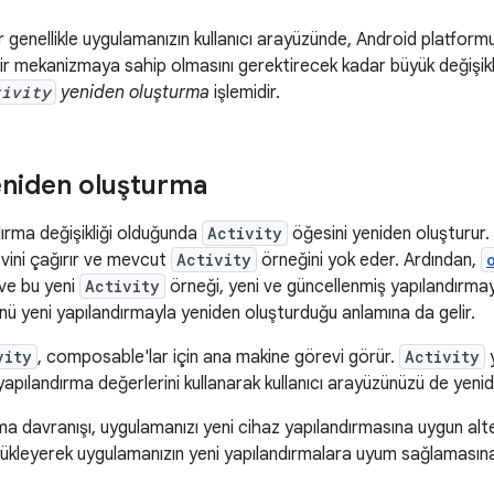
genellikle uygulamanızın kullanıcı arayüzünde, Android platform
r mekanizmaya sahip olmasını gerektirecek kadar büyük değişiklik
tivity
yeniden oluşturma
işlemidir.
yeniden oluşturma
ırma değişikliği olduğunda
Activity
öğesini yeniden oluşturur
evini çağırır ve mevcut
Activity
örneğini yok eder. Ardından,
 ve bu yeni
Activity
örneği, yeni ve güncellenmiş yapılandırmayl
ünü yeni yapılandırmayla yeniden oluşturduğu anlamına da gelir.
vity
, composable'lar için ana makine görevi görür.
Activity
y
pılandırma değerlerini kullanarak kullanıcı arayüzünüzü de yenid
a davranışı, uygulamanızı yeni cihaz yapılandırmasına uygun alt
yükleyerek uygulamanızın yeni yapılandırmalara uyum sağlamasına