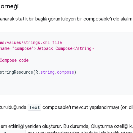
 örneği
lanarak statik bir başlık görüntüleyen bir composable'ı ele alalım
es/values/strings.xml file
 name="compose">Jetpack Compose</string>
Compose code
stringResource
(
R
.
string
.
compose
)
turulduğunda
Text
composable'ı mevcut yapılandırmayı (ör. dil
stem etkinliği yeniden oluşturur. Bu durumda, Oluşturma özelliği k