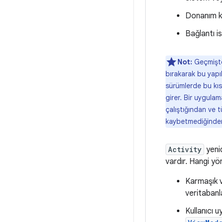
Donanım kl
Bağlantı i
Not:
Geçmişte,
bırakarak bu yapı
sürümlerde bu kı
girer. Bir uygula
çalıştığından ve t
kaybetmediğinden
Activity
yenid
vardır. Hangi yö
Karmaşık v
veritabanl
Kullanıcı u