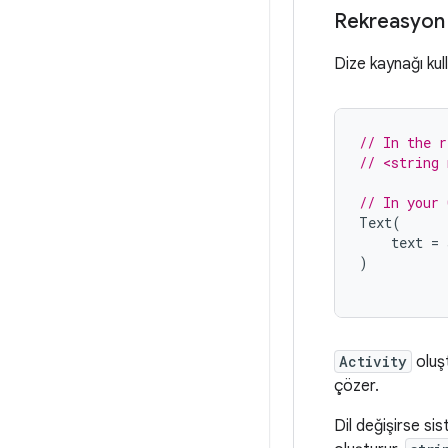
Rekreasyon
Dize kaynağı kul
// In the r
// <string
// In your 
Text
(
text
=
)
Activity
oluş
çözer.
Dil değişirse si