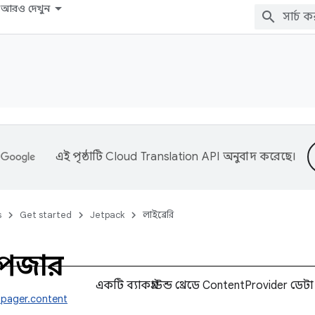
আরও দেখুন
এই পৃষ্ঠাটি
Cloud Translation API
অনুবাদ করেছে।
s
Get started
Jetpack
লাইব্রেরি
্টপেজার
একটি ব্যাকগ্রাউন্ড থ্রেডে ContentProvider ডেটা
tpager.content