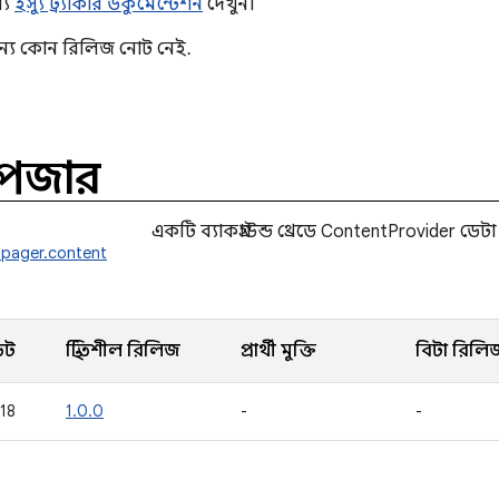
্য
ইস্যু ট্র্যাকার ডকুমেন্টেশন
দেখুন।
জন্য কোন রিলিজ নোট নেই.
টপেজার
একটি ব্যাকগ্রাউন্ড থ্রেডে ContentProvider ডেটা
tpager.content
েট
স্থিতিশীল রিলিজ
প্রার্থী মুক্তি
বিটা রিলি
018
1.0.0
-
-