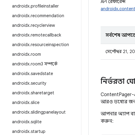
API রেফারেন্স
androidx
.
profileinstaller
androidx.conten
androidx
.
recommendation
androidx
.
recyclerview
androidx
.
remotecallback
সর্বশেষ আপড
androidx
.
resourceinspection
সেপ্টেম্বর 21, 2
androidx
.
room
androidx
.
room3 সম্পর্কে
androidx
.
savedstate
নির্ভরতা ঘ
androidx
.
security
androidx
.
sharetarget
ContentPager-এ
আরও তথ্যের জন
androidx
.
slice
androidx
.
slidingpanelayout
আপনার অ্যাপ ব
করুন:
androidx
.
sqlite
androidx
.
startup