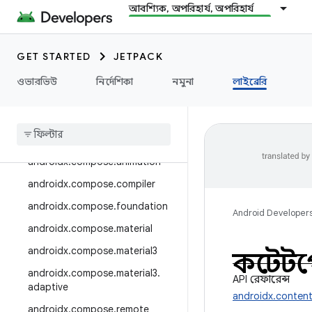
androidx.camera.media3
আবশ্যিক, অপরিহার্য, অপরিহার্য
androidx.camera.viewfinder
androidx.car
GET STARTED
JETPACK
androidx.car.app
ওভারভিউ
নির্দেশিকা
নমুনা
লাইব্রেরি
androidx.cardview
androidx
.
collection
androidx
.
compose
androidx
.
compose
.
animation
androidx
.
compose
.
compiler
androidx
.
compose
.
foundation
Android Developer
androidx
.
compose
.
material
androidx
.
compose
.
material3
কন্টেন
androidx
.
compose
.
material3
.
API রেফারেন্স
adaptive
androidx.conten
androidx
.
compose
.
remote