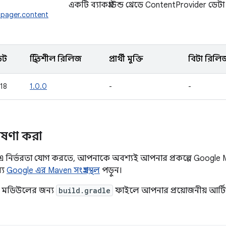
একটি ব্যাকগ্রাউন্ড থ্রেডে ContentProvider ডেটা
tpager.content
েট
স্থিতিশীল রিলিজ
প্রার্থী মুক্তি
বিটা রিলি
018
1.0.0
-
-
োষণা করা
 নির্ভরতা যোগ করতে, আপনাকে অবশ্যই আপনার প্রকল্পে Google Ma
্য
Google এর Maven সংগ্রহস্থল
পড়ুন।
া মডিউলের জন্য
build.gradle
ফাইলে আপনার প্রয়োজনীয় আর্টিফ্