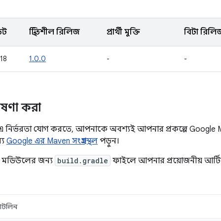
েট
স্থিতিশীল রিলিজ
প্রার্থী মুক্তি
বিটা রিলি
018
1.0.0
-
-
োষণা করা
 নির্ভরতা যোগ করতে, আপনাকে অবশ্যই আপনার প্রকল্পে Google Ma
্য
Google এর Maven সংগ্রহস্থল
পড়ুন।
া মডিউলের জন্য
build.gradle
ফাইলে আপনার প্রয়োজনীয় আর্টিফ্
োটলিন