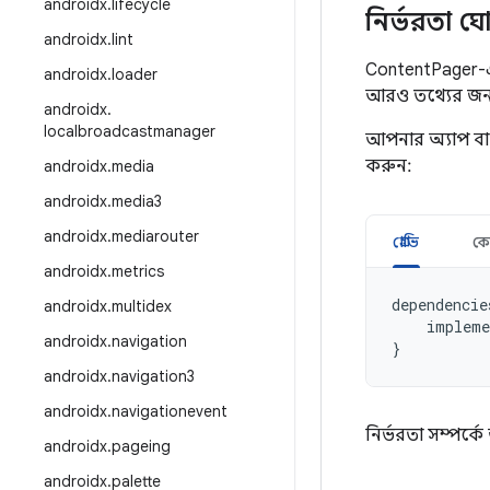
androidx
.
lifecycle
নির্ভরতা ঘ
androidx
.
lint
ContentPager-এ
androidx
.
loader
আরও তথ্যের জন
androidx
.
localbroadcastmanager
আপনার অ্যাপ ব
করুন:
androidx
.
media
androidx
.
media3
androidx
.
mediarouter
গ্রোভি
ক
androidx
.
metrics
dependencie
androidx
.
multidex
impleme
androidx
.
navigation
}
androidx
.
navigation3
androidx
.
navigationevent
নির্ভরতা সম্পর্
androidx
.
pageing
androidx
.
palette