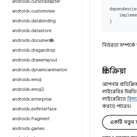
androidx
.
cursoradapter
dependencie
androidx
.
customview
impleme
androidx
.
databinding
}
androidx
.
datastore
androidx
.
documentfile
নির্ভরতা সম্পর্
androidx
.
dragandrop
androidx
.
drawerlayout
প্রতিক্রিয়া
androidx
.
dynamicanimation
androidx
.
emoji
আপনার প্রতিক্র
androidx
.
emoji2
লাইব্রেরির উন্
লাইব্রেরিতে
বিদ্
androidx
.
enterprise
করতে পারেন।
androidx
.
exifinterface
androidx
.
fragment
একটি নতুন স
androidx
.
games