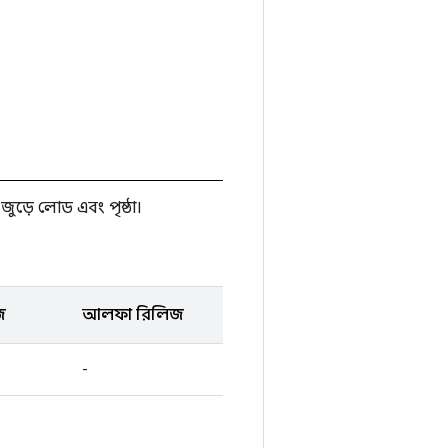
 জুড়ে লোড এবং পৃষ্ঠা।
জ
আলফা রিলিজ
-