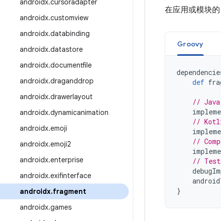
androidx
.
cursoradapter
在应用或模块
androidx
.
customview
androidx
.
databinding
Groovy
androidx
.
datastore
androidx
.
documentfile
dependencie
androidx
.
draganddrop
def
fra
androidx
.
drawerlayout
// Java
impleme
androidx
.
dynamicanimation
// Kotl
androidx
.
emoji
impleme
// Comp
androidx
.
emoji2
impleme
androidx
.
enterprise
// Test
debugIm
androidx
.
exifinterface
android
}
androidx
.
fragment
androidx
.
games