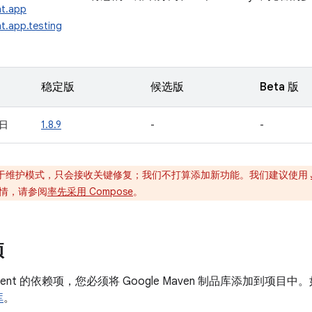
nt.app
t.app.testing
稳定版
候选版
Beta 版
 日
1.8.9
-
-
于维护模式，只会接收关键修复；我们不打算添加新功能。我们建议使用
情，请参阅
率先采用 Compose
。
项
ment 的依赖项，您必须将 Google Maven 制品库添加到项
库
。