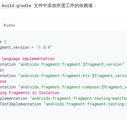
的
build.gradle
文件中添加所需工件的依赖项：
Kotlin
s
{
gment_version
=
"1.8.9"
 language implementation
ntation
"androidx.fragment:fragment:$fragment_version"
in
ntation
"androidx.fragment:fragment-ktx:$fragment_versi
ose
ntation
"androidx.fragment:fragment-compose:$fragment_v
ing Fragments in Isolation
plementation
"androidx.fragment:fragment-testing-manife
TestImplementation
"androidx.fragment:fragment-testing: