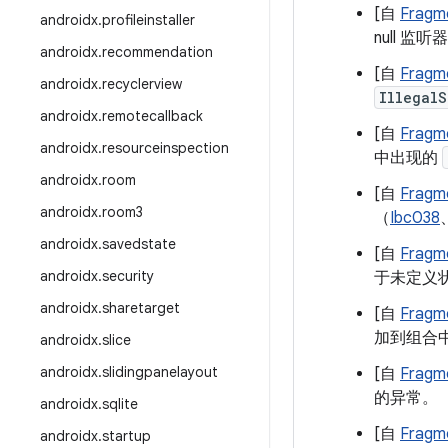
[自
Fragme
androidx
.
profileinstaller
null 监
androidx
.
recommendation
[自
Fragme
androidx
.
recyclerview
IllegalS
androidx
.
remotecallback
[自
Fragme
androidx
.
resourceinspection
中出现的
androidx
.
room
[自
Fragme
androidx
.
room3
（
Ibc038
androidx
.
savedstate
[自
Fragme
androidx
.
security
于未定义状
androidx
.
sharetarget
[自
Fragme
加到组合
androidx
.
slice
androidx
.
slidingpanelayout
[自
Fragme
的异常。
androidx
.
sqlite
[自
Fragme
androidx
.
startup