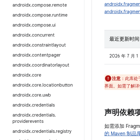
androidx.fragme
androidx
.
compose
.
remote
androidx.fragmen
androidx
.
compose
.
runtime
androidx
.
compose
.
ui
androidx
.
concurrent
最近更新时间
androidx
.
constraintlayout
androidx
.
contentpager
2026 年 7 月 1
androidx
.
coordinatorlayout
androidx
.
core
注意
：此库处
androidx
.
core
.
locationbutton
界面。如需了解详
androidx
.
core
.
uwb
androidx
.
credentials
声明依赖
androidx
.
credentials
.
providerevents
如需添加 Frag
androidx
.
credentials
.
registry
的 Maven 制品