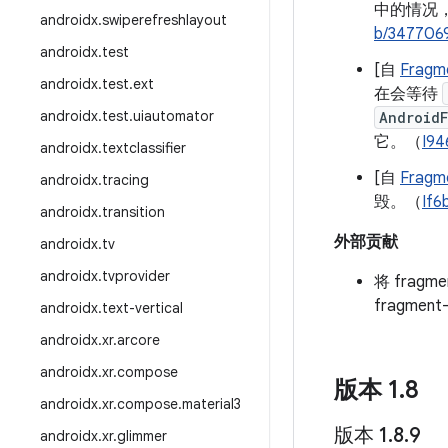
中的情况，从
androidx
.
swiperefreshlayout
b/347706
androidx
.
test
[自
Fragme
androidx
.
test
.
ext
在会等待
androidx
.
test
.
uiautomator
Android
它。（
I94
androidx
.
textclassifier
[自
Fragme
androidx
.
tracing
毁。（
If6
androidx
.
transition
外部贡献
androidx
.
tv
androidx
.
tvprovider
将 fragm
fragme
androidx
.
text-vertical
androidx
.
xr
.
arcore
androidx
.
xr
.
compose
版本 1
.
8
androidx
.
xr
.
compose
.
material3
版本 1
.
8
.
9
androidx
.
xr
.
glimmer