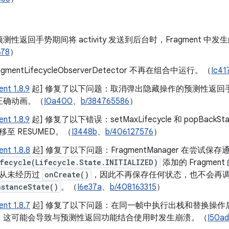
测性返回手势期间将 activity 发送到后台时，Fragment 中
678
）
ragmentLifecycleObserverDetector 不再在组合中运行。（
Ic41
nt 1.8.9
起] 修复了以下问题：取消弹出隐藏操作的预测性返回
正确动画。（
I0a400
、
b/384765586
）
nt 1.8.9
起] 修复了以下错误：setMaxLifecycle 和 popBac
t 移至 RESUMED。（
I3448b
、
b/406127576
）
nt 1.8.8
起] 修复了以下问题：FragmentManager 在尝试保存
fecycle(Lifecycle.State.INITIALIZED)
添加的 Fragme
nt 从未经历过
onCreate()
，因此不再保存任何状态，也不会再
nstanceState()
。（
I6e37a
、
b/408163315
）
nt 1.8.7
起] 修复了以下问题：在同一帧中执行出栈和替换操作后，Fr
，这可能会导致与预测性返回功能结合使用时发生崩溃。（
I50ad