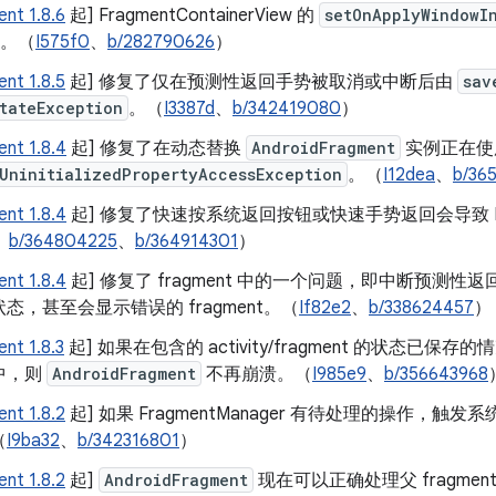
nt 1.8.6
起] FragmentContainerView 的
setOnApplyWindowIn
听器。（
I575f0
、
b/282790626
）
nt 1.8.5
起] 修复了仅在预测性返回手势被取消或中断后由
sav
tateException
。（
I3387d
、
b/342419080
）
nt 1.8.4
起] 修复了在动态替换
AndroidFragment
实例正在使
UninitializedPropertyAccessException
。（
I12dea
、
b/36
nt 1.8.4
起] 修复了快速按系统返回按钮或快速手势返回会导致 Fr
、
b/364804225
、
b/364914301
）
nt 1.8.4
起] 修复了 fragment 中的一个问题，即中断预测性返回
态，甚至会显示错误的 fragment。（
If82e2
、
b/338624457
）
nt 1.8.3
起] 如果在包含的 activity/fragment 的状态已保存
中，则
AndroidFragment
不再崩溃。（
I985e9
、
b/356643968
nt 1.8.2
起] 如果 FragmentManager 有待处理的操作，
（
I9ba32
、
b/342316801
）
nt 1.8.2
起]
AndroidFragment
现在可以正确处理父 fragment