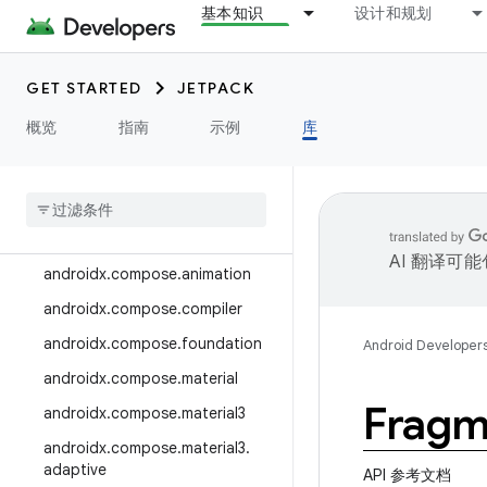
基本知识
设计和规划
androidx.camera.media3
androidx.camera.viewfinder
GET STARTED
JETPACK
androidx.car
概览
指南
示例
库
androidx.car.app
androidx
.
cardview
androidx
.
collection
androidx
.
compose
AI 翻译可
androidx
.
compose
.
animation
androidx
.
compose
.
compiler
androidx
.
compose
.
foundation
Android Developer
androidx
.
compose
.
material
Fragm
androidx
.
compose
.
material3
androidx
.
compose
.
material3
.
adaptive
API 参考文档