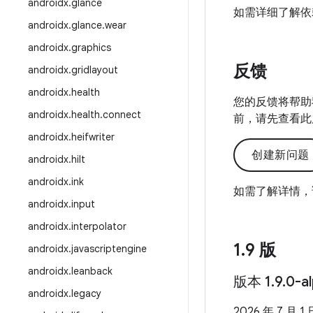
androidx
.
glance
如需详细了解依
androidx
.
glance
.
wear
androidx
.
graphics
反馈
androidx
.
gridlayout
androidx
.
health
您的反馈将帮助
androidx
.
health
.
connect
前，请先查看此
androidx
.
heifwriter
创建新问题
androidx
.
hilt
androidx
.
ink
如需了解详情，
androidx
.
input
androidx
.
interpolator
1
.
9 版
androidx
.
javascriptengine
androidx
.
leanback
版本 1
.
9
.
0-a
androidx
.
legacy
2026 年 7 月 1 