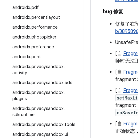
androidx
.
pdf
bug 修复
androidx
.
percentlayout
修复了在预
androidx
.
performance
b/389589
androidx
.
photopicker
UnsafeF
androidx
.
preference
[自
Fragme
androidx
.
print
师时无法
androidx
.
privacysandbox
.
[自
Fragme
activity
fragmen
androidx
.
privacysandbox
.
ads
[自
Fragme
androidx
.
privacysandbox
.
setMaxLi
plugins
fragme
androidx
.
privacysandbox
.
onSaveI
sdkruntime
[自
Fragme
androidx
.
privacysandbox
.
tools
正确状态
androidx
.
privacysandbox
.
ui