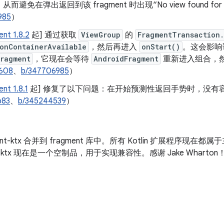
而避免在弹出返回到该 fragment 时出现“No view found for
985
）
nt 1.8.2
起] 通过获取
ViewGroup
的
FragmentTransaction
onContainerAvailable
，然后再进入
onStart()
。这会影响该
Fragment
，它现在会等待
AndroidFragment
重新进入组合，
608
、
b/347706985
）
nt 1.8.1
起] 修复了以下问题：在开始预测性返回手势时，没有容器的
b83
、
b/345244539
）
ent-ktx 合并到 fragment 库中。所有 Kotlin 扩展程序现在都属于
nt-ktx 现在是一个空制品，用于实现兼容性。感谢 Jake Wharton！