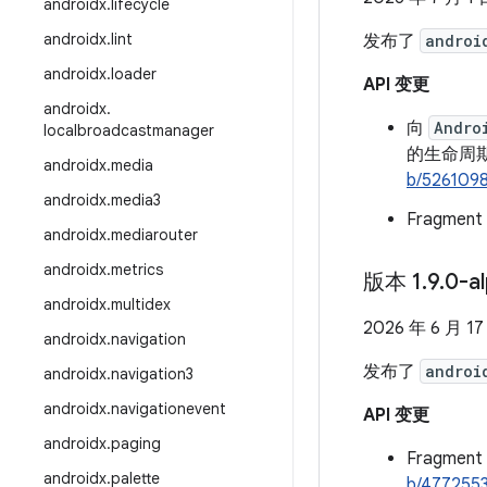
androidx
.
lifecycle
androidx
.
lint
发布了
androi
androidx
.
loader
API 变更
androidx
.
向
Andro
localbroadcastmanager
的生命周
androidx
.
media
b/526109
androidx
.
media3
Fragme
androidx
.
mediarouter
androidx
.
metrics
版本 1
.
9
.
0-a
androidx
.
multidex
2026 年 6 月 17
androidx
.
navigation
发布了
androi
androidx
.
navigation3
androidx
.
navigationevent
API 变更
androidx
.
paging
Fragme
androidx
.
palette
b/477255