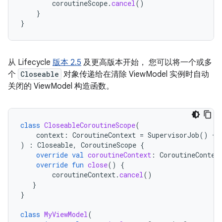
coroutineScope
.
cancel
()
}
}
从 Lifecycle
版本 2.5
及更高版本开始， 您可以将一个或多
个
Closeable
对象传递给在清除 ViewModel 实例时自动
关闭的 ViewModel 构造函数。
class
CloseableCoroutineScope
(
context
:
CoroutineContext
=
SupervisorJob
()
+
)
:
Closeable
,
CoroutineScope
{
override
val
coroutineContext
:
CoroutineContex
override
fun
close
()
{
coroutineContext
.
cancel
()
}
}
class
MyViewModel
(