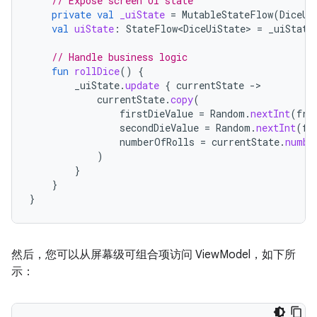
// Expose screen UI state
private
val
_uiState
=
MutableStateFlow
(
DiceUi
val
uiState
:
StateFlow<DiceUiState>
=
_uiState
// Handle business logic
fun
rollDice
()
{
_uiState
.
update
{
currentState
-
currentState
.
copy
(
firstDieValue
=
Random
.
nextInt
(
fro
secondDieValue
=
Random
.
nextInt
(
fr
numberOfRolls
=
currentState
.
numbe
)
}
}
}
然后，您可以从屏幕级可组合项访问 ViewModel，如下所
示：