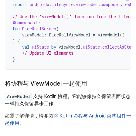
import
androidx.lifecycle.viewmodel.compose.viewMo
// Use the 'viewModel()' function from the lifecyc
@Composable
fun
DiceRollScreen
(
viewModel
:
DiceRollViewModel
=
viewModel
()
)
{
val
uiState
by
viewModel
.
uiState
.
collectAsStat
// Update UI elements
}
将协程与 View
Model 一起使用
ViewModel
支持 Kotlin 协程。它能够像持久保留界面状态
一样持久保留异步工作。
如需了解详情，请参阅
将 Kotlin 协程与 Android 架构组件一
起使用
。