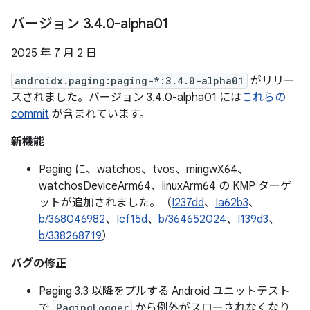
バージョン 3
.
4
.
0-alpha01
2025 年 7 月 2 日
androidx.paging:paging-*:3.4.0-alpha01
がリリー
スされました。バージョン 3.4.0-alpha01 には
これらの
commit
が含まれています。
新機能
Paging に、watchos、tvos、mingwX64、
watchosDeviceArm64、linuxArm64 の KMP ターゲ
ットが追加されました。（
I237dd
、
Ia62b3
、
b/368046982
、
Icf15d
、
b/364652024
、
I139d3
、
b/338268719
）
バグの修正
Paging 3.3 以降をプルする Android ユニットテスト
で
PagingLogger
から例外がスローされなくなり