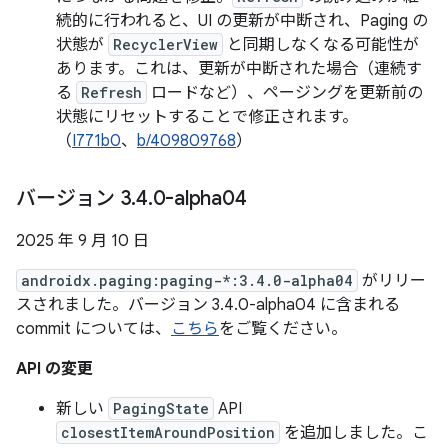
続的に行われると、UI の更新が中断され、Paging の
状態が
RecyclerView
と同期しなくなる可能性が
あります。これは、更新が中断された場合（連続す
る
Refresh
ロードなど）、ページングを更新前の
状態にリセットすることで修正されます。
（
I771b0
、
b/409809768
）
バージョン 3
.
4
.
0-alpha04
2025 年 9 月 10 日
androidx.paging:paging-*:3.4.0-alpha04
がリリー
スされました。バージョン 3.4.0-alpha04 に含まれる
commit については、
こちら
をご覧ください。
API の変更
新しい
PagingState
API
closestItemAroundPosition
を追加しました。こ