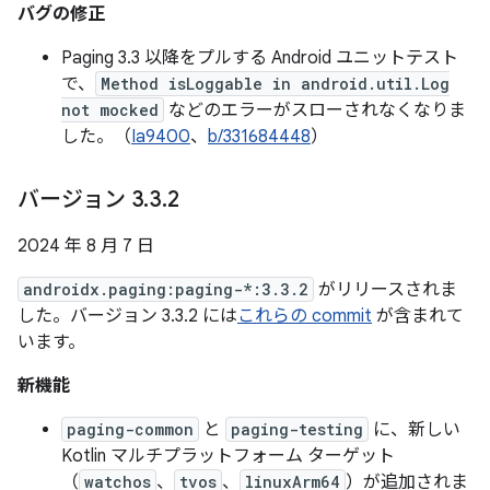
バグの修正
Paging 3.3 以降をプルする Android ユニットテスト
で、
Method isLoggable in android.util.Log
not mocked
などのエラーがスローされなくなりま
した。（
Ia9400
、
b/331684448
）
バージョン 3
.
3
.
2
2024 年 8 月 7 日
androidx.paging:paging-*:3.3.2
がリリースされま
した。バージョン 3.3.2 には
これらの commit
が含まれて
います。
新機能
paging-common
と
paging-testing
に、新しい
Kotlin マルチプラットフォーム ターゲット
（
watchos
、
tvos
、
linuxArm64
）が追加されま