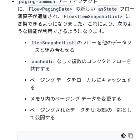
paging-common
アーティファクト
に、
Flow<PagingData>
の新しい
asState
フロー
演算子が追加され、
Flow<ItemSnapshotList>
に
変換できるようになりました。これにより、次のよ
うな機能が利用できるようになります。
ItemSnapshotList
のフローを他のデータソ
ースと組み合わせる
cachedIn
なしで複数のコレクタとフローを
共有する
ページング データをローカルにキャッシュす
る
メモリ内のページング データを変更する
ページングされたデータを UI 状態の一部とし
て公開する