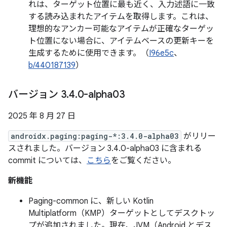
れは、ターゲット位置に最も近く、入力述語に一致
する読み込まれたアイテムを取得します。これは、
理想的なアンカー可能なアイテムが正確なターゲッ
ト位置にない場合に、アイテムベースの更新キーを
生成するために使用できます。（
I96e5c
、
b/440187139
）
バージョン 3
.
4
.
0-alpha03
2025 年 8 月 27 日
androidx.paging:paging-*:3.4.0-alpha03
がリリー
スされました。バージョン 3.4.0-alpha03 に含まれる
commit については、
こちら
をご覧ください。
新機能
Paging-common に、新しい Kotlin
Multiplatform（KMP）ターゲットとしてデスクトッ
プが追加されました。現在、JVM（Android とデス