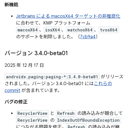
新機能
Jetbrains による macosX64 ターゲットの非推奨化
に合わせて、KMP プラットフォーム
macosX64
、
iosX64
、
watchosX64
、
tvosX64
のサポートを削除しました。（
7cb9a4
）
バージョン 3
.
4
.
0-beta01
2025 年 12 月 17 日
androidx.paging:paging-*:3.4.0-beta01
がリリース
されました。バージョン 3.4.0-beta01 には
これらの
commit
が含まれています。
バグの修正
RecyclerView
と
Refresh
の読み込みが競合して
RecyclerView
の
IndexOutOfBoundsException
につながる問題を修正。
Refresh
の読み込みが継