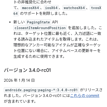
トの非推奨化に合わせ
て、
macosX64
、
iosX64
、
watchosX64
、
tvosX
64
のサポートを削除しました。
新しい
PagingState
API
closestItemAroundPosition
を追加しました。こ
れは、ターゲット位置に最も近く、入力述語に一致
する読み込まれたアイテムを取得します。これは、
理想的なアンカー可能なアイテムが正確なターゲッ
ト位置にない場合に、アイテムベースの更新キーを
生成するために使用できます。
バージョン 3
.
4
.
0-rc01
2026 年 1 月 14 日
androidx.paging:paging-*:3.4.0-rc01
がリリースさ
れました。バージョン 3.4.0-rc01 には
これらの commit
が含まれています。