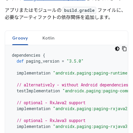
アプリまたはモジュールの
build.gradle
ファイルに、
必要なアーティファクトの依存関係を追加します。
Groovy
Kotlin
dependencies
{
def
paging_version
=
"3.5.0"
implementation
"androidx.paging:paging-runtime:$
// alternatively - without Android dependencies f
testImplementation
"androidx.paging:paging-commo
// optional - RxJava2 support
implementation
"androidx.paging:paging-rxjava2:$
// optional - RxJava3 support
implementation
"androidx.paging:paging-rxjava3:$