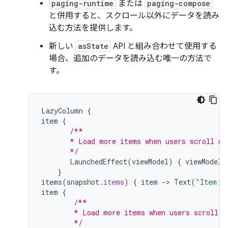
paging-runtime
または
paging-compose
と併用すると、スクロール以外にデータを読み
込む方法を提供します。
新しい
asState
API と組み合わせて使用する
場合、追加のデータを読み込む唯一の方法で
す。
LazyColumn
{
item
{
/**
       * Load more items when users scroll ne
       */
LaunchedEffect
(
viewModel
)
{
viewModel
.
}
items
(
snapshot
.
items
)
{
item
-
>
Text
(
"Item: 
item
{
/**
        * Load more items when users scroll n
        */