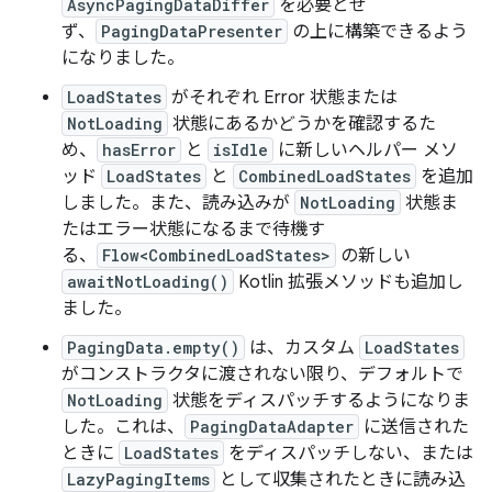
AsyncPagingDataDiffer
を必要とせ
ず、
PagingDataPresenter
の上に構築できるよう
になりました。
LoadStates
がそれぞれ Error 状態または
NotLoading
状態にあるかどうかを確認するた
め、
hasError
と
isIdle
に新しいヘルパー メソ
ッド
LoadStates
と
CombinedLoadStates
を追加
しました。また、読み込みが
NotLoading
状態ま
たはエラー状態になるまで待機す
る、
Flow<CombinedLoadStates>
の新しい
awaitNotLoading()
Kotlin 拡張メソッドも追加し
ました。
PagingData.empty()
は、カスタム
LoadStates
がコンストラクタに渡されない限り、デフォルトで
NotLoading
状態をディスパッチするようになりま
した。これは、
PagingDataAdapter
に送信された
ときに
LoadStates
をディスパッチしない、または
LazyPagingItems
として収集されたときに読み込