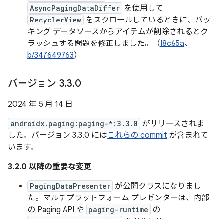
AsyncPagingDataDiffer
を使用して
RecyclerView
をスクロールしているときに、バッ
キング データソースからアイテムが削除されるとク
ラッシュする問題を修正しました。（
I8c65a
、
b/347649763
）
バージョン 3
.
3
.
0
2024 年 5 月 14 日
androidx.paging:paging-*:3.3.0
がリリースされま
した。バージョン 3.3.0 には
これらの commit
が含まれて
います。
3.2.0 以降の重要な変更
PagingDataPresenter
が公開クラスになりまし
た。マルチプラットフォーム プレゼンターは、内部
の Paging API や
paging-runtime
の