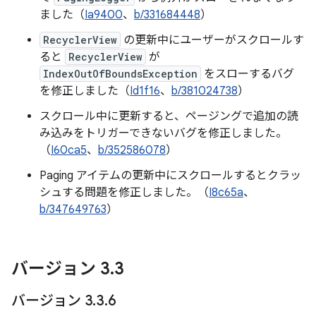
ました（
Ia9400
、
b/331684448
）
RecyclerView
の更新中にユーザーがスクロールす
ると
RecyclerView
が
IndexOutOfBoundsException
をスローするバグ
を修正しました（
Id1f16
、
b/381024738
）
スクロール中に更新すると、ページングで追加の読
み込みをトリガーできないバグを修正しました。
（
I60ca5
、
b/352586078
）
Paging アイテムの更新中にスクロールするとクラッ
シュする問題を修正しました。（
I8c65a
、
b/347649763
）
バージョン 3
.
3
バージョン 3
.
3
.
6