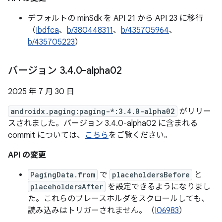
デフォルトの minSdk を API 21 から API 23 に移行
（
Ibdfca
、
b/380448311
、
b/435705964
、
b/435705223
）
バージョン 3
.
4
.
0-alpha02
2025 年 7 月 30 日
androidx.paging:paging-*:3.4.0-alpha02
がリリー
スされました。バージョン 3.4.0-alpha02 に含まれる
commit については、
こちら
をご覧ください。
API の変更
PagingData.from
で
placeholdersBefore
と
placeholdersAfter
を設定できるようになりまし
た。これらのプレースホルダをスクロールしても、
読み込みはトリガーされません。（
I06983
）