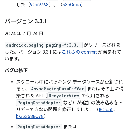
した（
90c9768
）、（
53e0eca
）
バージョン 3
.
3
.
1
2024 年 7 月 24 日
androidx.paging:paging-*:3.3.1
がリリースされま
した。バージョン 3.3.1 には
これらの commit
が含まれて
います。
バグの修正
スクロール中にバッキング データソースが更新され
ると、
AsyncPagingDataDiffer
またはその上に構
築された API（
RecyclerView
で使用される
PagingDataAdapter
など）が追加の読み込みをト
リガーできない問題を修正しました。（
I60ca5
、
b/352586078
）
PagingDataAdapter
または