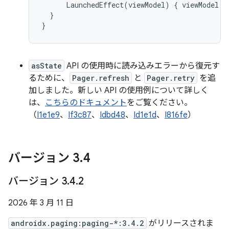
LaunchedEffect
(
viewModel
)
{
viewModel
.
a
}
}
asState
API の使用時に読み込みエラーから復元す
るために、
Pager.refresh
と
Pager.retry
を追
加しました。新しい API の使用例について詳しく
は、
こちらのドキュメント
をご覧ください。
（
I1e1e9
、
If3c87
、
Idbd48
、
Id1e1d
、
I816fe
）
バージョン 3
.
4
バージョン 3
.
4
.
2
2026 年 3 月 11 日
androidx.paging:paging-*:3.4.2
がリリースされま