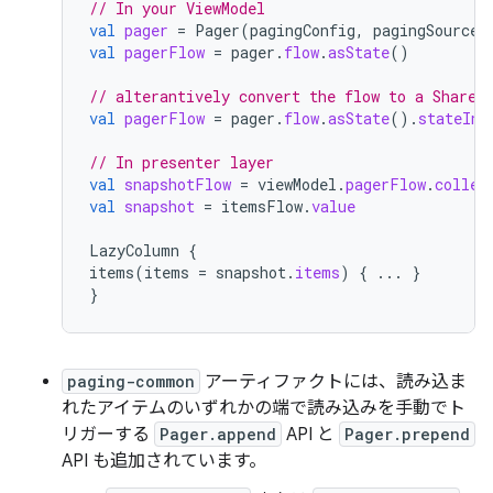
// In your ViewModel
val
pager
=
Pager
(
pagingConfig
,
pagingSourceF
val
pagerFlow
=
pager
.
flow
.
asState
()
// alterantively convert the flow to a Shared
val
pagerFlow
=
pager
.
flow
.
asState
().
stateIn
(
// In presenter layer
val
snapshotFlow
=
viewModel
.
pagerFlow
.
collec
val
snapshot
=
itemsFlow
.
value
LazyColumn
{
items
(
items
=
snapshot
.
items
)
{
...
}
}
paging-common
アーティファクトには、読み込ま
れたアイテムのいずれかの端で読み込みを手動でト
リガーする
Pager.append
API と
Pager.prepend
API も追加されています。