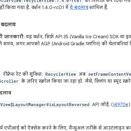
yclerview:recyclerview:1.4.0-rc01
को रिलीज़ कर दिया गया 
ं किया गया है. वर्शन 1.4.0-rc01 में
ये बदलाव
शामिल हैं.
ए बदलाव
ड़ी जानकारी
: यह वर्शन, सिर्फ़ API 35 (Vanilla Ice Cream) SDK या 
रते समय, अगर आपको AGP (Android Gradle प्लगिन) की चेतावनियां दिख
e
रीफ़्रेश रेट की सुविधा:
RecyclerView
अब
setFrameContentV
Scroller
के ज़रिए स्क्रोल किया जा रहा हो. जैसे, फ़्लिंग या स्मूद स्क्
बदलाव
rView$LayoutManager#isLayoutReversed
API जोड़ें. (
I4970e
)
ॉर्म एपीआई को ऐक्सेस करने के लिए, मैन्युअल तरीके से आउटलाइन बना