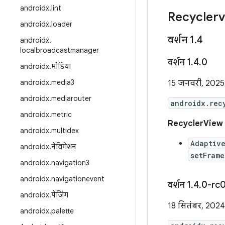
androidx
.
lint
Recycler
androidx
.
loader
वर्शन 1
.
4
androidx
.
localbroadcastmanager
वर्शन 1
.
4
.
0
androidx
.
मीडिया
androidx
.
media3
15 जनवरी, 2025
androidx
.
mediarouter
androidx.rec
androidx
.
metric
RecyclerView 
androidx
.
multidex
Adaptiv
androidx
.
नेविगेशन
setFrame
androidx
.
navigation3
androidx
.
navigationevent
वर्शन 1
.
4
.
0-rc
androidx
.
पेजिंग
18 सितंबर, 2024
androidx
.
palette