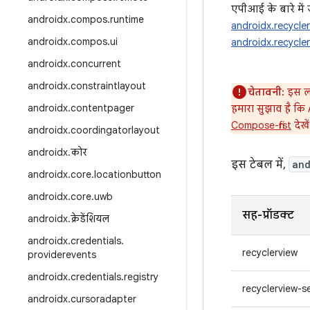
एपीआई के बारे मे
androidx
.
compos
.
runtime
androidx.recycler
androidx
.
compos
.
ui
androidx.recycle
androidx
.
concurrent
androidx
.
constraintlayout
चेतावनी:
इस लाइ
androidx
.
contentpager
हमारा सुझाव है कि 
Compose-first
देखें
androidx
.
coordingatorlayout
androidx
.
कोर
इस टेबल में,
and
androidx
.
core
.
locationbutton
androidx
.
core
.
uwb
सह-प्रॉडक्ट
androidx
.
क्रेडेंशियल
androidx
.
credentials
.
recyclerview
providerevents
androidx
.
credentials
.
registry
recyclerview-s
androidx
.
cursoradapter