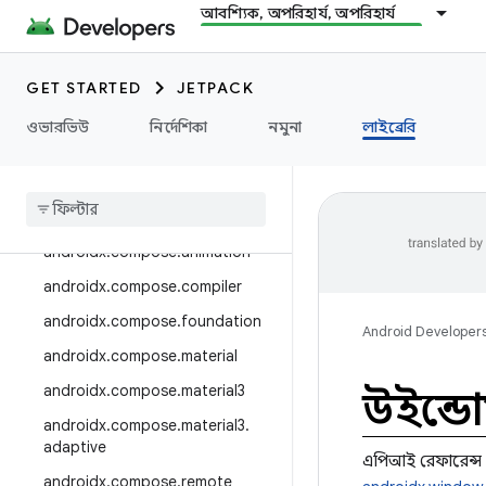
androidx.camera.media3
আবশ্যিক, অপরিহার্য, অপরিহার্য
androidx.camera.viewfinder
androidx.car
GET STARTED
JETPACK
androidx.car.app
ওভারভিউ
নির্দেশিকা
নমুনা
লাইব্রেরি
androidx.cardview
androidx
.
collection
androidx
.
compose
androidx
.
compose
.
animation
androidx
.
compose
.
compiler
androidx
.
compose
.
foundation
Android Developer
androidx
.
compose
.
material
androidx
.
compose
.
material3
উইন্ডো
androidx
.
compose
.
material3
.
adaptive
এপিআই রেফারেন্স
androidx
.
compose
.
remote