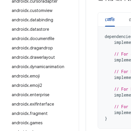
androidx
.
cursoradapter
androidx
.
customview
গ্রোভি
androidx
.
databinding
androidx
.
datastore
dependencie
androidx
.
documentfile
impleme
androidx
.
dragandrop
// For 
androidx
.
drawerlayout
impleme
androidx
.
dynamicanimation
// For 
androidx
.
emoji
impleme
androidx
.
emoji2
// For 
androidx
.
enterprise
impleme
androidx
.
exifinterface
// For 
impleme
androidx
.
fragment
}
androidx
.
games