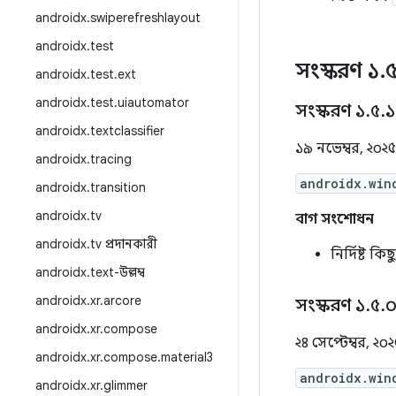
androidx
.
swiperefreshlayout
androidx
.
test
সংস্করণ ১
.
androidx
.
test
.
ext
androidx
.
test
.
uiautomator
সংস্করণ ১
.
৫
.
১
androidx
.
textclassifier
১৯ নভেম্বর, ২০২৫
androidx
.
tracing
androidx.win
androidx
.
transition
androidx
.
tv
বাগ সংশোধন
androidx
.
tv প্রদানকারী
নির্দিষ্ট ক
androidx
.
text-উল্লম্ব
androidx
.
xr
.
arcore
সংস্করণ ১
.
৫
.
androidx
.
xr
.
compose
২৪ সেপ্টেম্বর, ২০
androidx
.
xr
.
compose
.
material3
androidx.win
androidx
.
xr
.
glimmer