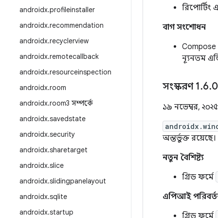
রিপোর্টিং
androidx
.
profileinstaller
androidx
.
recommendation
বাগ সংশোধন
androidx
.
recyclerview
Compose
androidx
.
remotecallback
ন্যূনতম এজ
androidx
.
resourceinspection
সংস্করণ 1
.
6
.
0
androidx
.
room
androidx
.
room3 সম্পর্কে
১৯ নভেম্বর, ২০২৫
androidx
.
savedstate
androidx.win
androidx
.
security
অন্তর্ভুক্ত রয়েছে।
androidx
.
sharetarget
নতুন বৈশিষ্ট্য
androidx
.
slice
গ্রিড ফর্মে
androidx
.
slidingpanelayout
এপিআই পরিবর্ত
androidx
.
sqlite
androidx
.
startup
গ্রিড ফর্মে