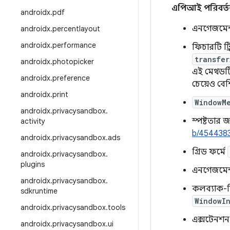
এপিআই পরিবর্ত
androidx
.
pdf
এনগেজমেন্ট
androidx
.
percentlayout
androidx
.
performance
ফিচারটি ট্
transfe
androidx
.
photopicker
এই মেথডটি
androidx
.
preference
চেয়েও বে
androidx
.
print
WindowMe
androidx
.
privacysandbox
.
স্পষ্টতার
activity
b/454438
androidx
.
privacysandbox
.
ads
গ্রিড ফর্মে
androidx
.
privacysandbox
.
plugins
এনগেজমেন
androidx
.
privacysandbox
.
কলব্যাক-ভ
sdkruntime
WindowI
androidx
.
privacysandbox
.
tools
এক্সটেনশ
androidx
.
privacysandbox
.
ui