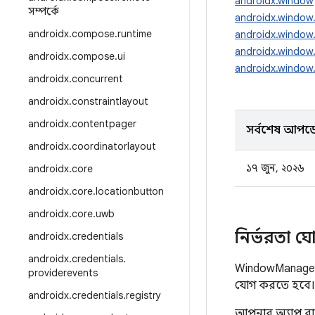
androidx.window
সম্পর্কে
androidx.window
androidx
.
compose
.
runtime
androidx.window
androidx.window.
androidx
.
compose
.
ui
androidx.window.
androidx
.
concurrent
androidx
.
constraintlayout
androidx
.
contentpager
সর্বশেষ আপড
androidx
.
coordinatorlayout
১৭ জুন, ২০২৬
androidx
.
core
androidx
.
core
.
locationbutton
androidx
.
core
.
uwb
নির্ভরতা ঘ
androidx
.
credentials
androidx
.
credentials
.
WindowManager
providerevents
যোগ করতে হবে।
androidx
.
credentials
.
registry
আপনার অ্যাপ ব