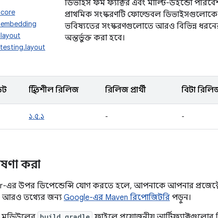
ডিভাইস ফর্ম ফ্যাক্টর এবং মাল্টি-উইন্ডো পরি
.core
প্রাথমিক সংস্করণটি ফোল্ডেবল ডিভাইসগুলোকে লক
.embedding
ভবিষ্যতের সংস্করণগুলোতে আরও বিভিন্ন ধরনের ড
layout
অন্তর্ভুক্ত করা হবে।
testing.layout
েট
স্থিতিশীল রিলিজ
রিলিজ প্রার্থী
বিটা রিলি
১.৫.১
-
-
োষণা করা
-এর উপর ডিপেন্ডেন্সি যোগ করতে হলে, আপনাকে আপনার প্রজেক্
 আরও তথ্যের জন্য
Google-এর Maven রিপোজিটরি
পড়ুন।
া মডিউলের
build.gradle
ফাইলে প্রয়োজনীয় আর্টিফ্যাক্টগুলোর 