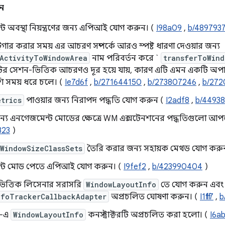
ন
 অবস্থা নিয়ন্ত্রণের জন্য এপিআই যোগ করুন। (
I98a09
,
b/489793
রিগার করার সময় এর আচরণ সম্পর্কে আরও স্পষ্ট ধারণা দেওয়ার জন্য
rActivityToWindowArea
নাম পরিবর্তন করে `
transferToWind
র সেশন-ভিত্তিক আচরণও দূর হয়ে যায়, কারণ এটি এমন একটি অপা
শি সময় ধরে চলে। (
Ie7d6f
,
b/271644150
,
b/273807246
,
b/272
trics
পাওয়ার জন্য নিরাপদ পদ্ধতি যোগ করুন (
I2adf8
,
b/44938
 জন্য এনগেজমেন্ট মোডের ক্ষেত্রে WM এক্সটেনশনের পদ্ধতিগুলো আ
323
)
WindowSizeClassSets
তৈরি করার জন্য সহায়ক মেথড যোগ করু
্ট মোড পেতে এপিআই যোগ করুন। (
I9fef2
,
b/423990404
)
িত্তিক লিসেনার সরাসরি
WindowLayoutInfo
তে যোগ করুন এবং
nfoTrackerCallbackAdapter
অপ্রচলিত ঘোষণা করুন। (
I1ff17
,
b
ন-এ
WindowLayoutInfo
কনস্ট্রাক্টরটি অপ্রচলিত করা হলো। (
I6a