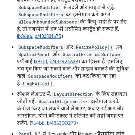
शामिल करें. साथ ही, कंस्ट्रेंट पैरामीटर को
SubspaceModifier
से बदलें और साइज़ से जुड़े
SubspaceModifiers
का इस्तेमाल करें. अगर
allowUnboundedSubspace
की वैल्यू 'सही है' पर सेट
है, तो सबस्पेस में अब भी असीमित कंस्ट्रेंट हो सकते हैं.
Ib06e6
,
b/433331675
)
SubspaceModifiers
और
ResizePolicy()
अब
SpatialPanel
और
SpatialExternalSurface
एपीआई (
I397bf
,
b/437924639
) का हिस्सा हैं. इसलिए,
अब मूव किए जा सकने वाले और साइज़ बदलने की सुविधा
वाले
SubspaceModifiers
को बंद किया जा रहा
है
DragPolicy()
स्पेशल लेआउट में,
LayoutDirection
के लिए सहायता
जोड़ी गई.
SpatialAlignment
का इस्तेमाल करके
कंपोज़ किए जा सकने वाले लेआउट, अब एलटीआर और
आरटीएल, दोनों कॉन्टेक्स्ट में एलिमेंट को सही जगह पर
रखेंगे. (
I964bb
,
b/436300273
)
Panel
API में Resizable और Movable पैरामीटर जोड़ें,