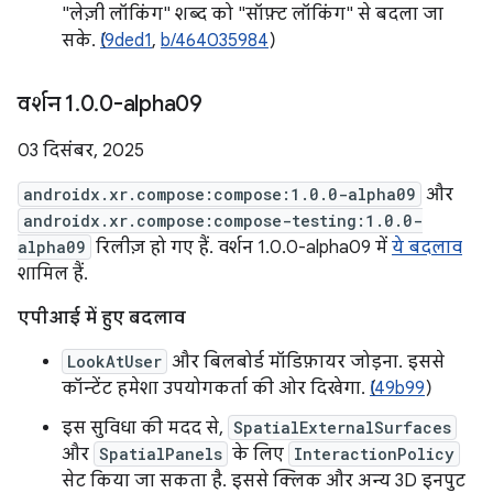
"लेज़ी लॉकिंग" शब्द को "सॉफ़्ट लॉकिंग" से बदला जा
सके. (
I9ded1
,
b/464035984
)
वर्शन 1
.
0
.
0-alpha09
03 दिसंबर, 2025
androidx.xr.compose:compose:1.0.0-alpha09
और
androidx.xr.compose:compose-testing:1.0.0-
alpha09
रिलीज़ हो गए हैं. वर्शन 1.0.0-alpha09 में
ये बदलाव
शामिल हैं.
एपीआई में हुए बदलाव
LookAtUser
और बिलबोर्ड मॉडिफ़ायर जोड़ना. इससे
कॉन्टेंट हमेशा उपयोगकर्ता की ओर दिखेगा. (
I49b99
)
इस सुविधा की मदद से,
SpatialExternalSurfaces
और
SpatialPanels
के लिए
InteractionPolicy
सेट किया जा सकता है. इससे क्लिक और अन्य 3D इनपुट