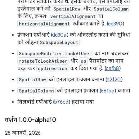
पैरामीटर स्वीकार करते थे. इसके बजाय, ऐसे एपीआई का
इस्तेमाल करें जो
SpatialRow
और
SpatialColumn
के लिए, क्रमशः
verticalAlignment
या
horizontalAlignment
स्वीकार करते हैं. (
Iec390
)
फ़ंक्शन एपीआई (
Idd30a
) को ओवरलोड करने की सुविधा
को जोड़ना
SubspaceLayout
SubspaceModifier.lookAtUser
का नाम बदलकर
rotateToLookAtUser
और
up
पैरामीटर का नाम
बदलकर
upDirection
कर दिया गया है. (
Icafb8
)
SpatialRow
को इनलाइन फ़ंक्शन बनाना (
Ia2f20
)
SpatialColumn
को इनलाइन फ़ंक्शन (
I681be
) बनाना
बिलबोर्ड एपीआई (
Ib76cd
) हटाया गया
वर्शन 1
.
0
.
0-alpha10
28 जनवरी, 2026