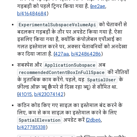
गड़बड़ी को पहले ट्रिगर किया गया है. (
Iee2ae
,
b/416484684
)
ExperimentalSubspaceVolumeApi
को चेतावनी से
बदलकर गड़बड़ी के तौर पर अपडेट किया गया है. ऐसा
इसलिए किया गया है, क्योंकि कंपोज़ेबल एपीआई का
गलत इस्तेमाल करने पर, अक्सर चेतावनियों को अनदेखा
कर दिया जाता है. (
I427aa
,
b/424864286
)
सबस्पेस और
ApplicationSubspace
अब
recommendedContentBoxInFullSpace
की नीतियों
के मुताबिक काम करेंगे. पहले, यह
SpatialUser
के
फ़ील्ड ऑफ़ व्यू (कैमरे से दिख रहा व्यू) से सीमित था.
I41015
,
b/423074142
)
कठिन कोड किए गए साइज़ का इस्तेमाल बंद करने के
लिए, कम से कम साइज़ का इस्तेमाल करने के लिए
SpatialElevation
अपडेट करें (
I2dbe6
,
b/427785338
)