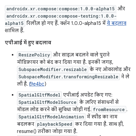
androidx.xr.compose:compose:1.0.0-alpha15
और
androidx.xr.compose:compose-testing:1.0.0-
alpha15
रिलीज़ हो गए हैं. वर्शन 1.0.0-alpha15 में
ये बदलाव
शामिल हैं.
एपीआई में हुए बदलाव
ResizePolicy
और साइज़ बदलने वाले पुराने
मॉडिफ़ायर को बंद कर दिया गया है. इनकी जगह,
SubspaceModifier.resizable
के नए ओवरलोड और
SubspaceModifier.transformingResizable
ने ले
ली है. (
I9e4bc
)
SpatialGltfModel
एपीआई अपडेट किए गए:
SpatialGltfModelSource
के ज़रिए संसाधनों से
मॉडल लोड करने की सुविधा जोड़ी गई.
fromResource
.
SpatialGltfModelAnimation
में स्पीड का नाम
बदलकर
playbackSpeed
कर दिया गया है. साथ ही,
resume() तरीका जोड़ा गया है.