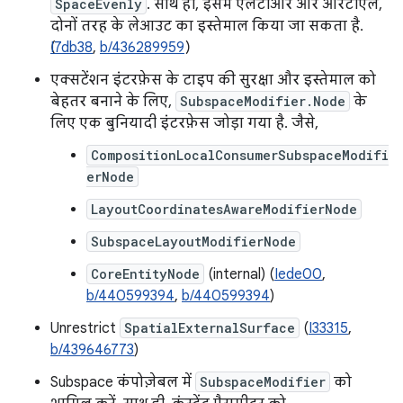
SpaceEvenly
. साथ ही, इसमें एलटीआर और आरटीएल,
दोनों तरह के लेआउट का इस्तेमाल किया जा सकता है.
I7db38
,
b/436289959
)
एक्सटेंशन इंटरफ़ेस के टाइप की सुरक्षा और इस्तेमाल को
बेहतर बनाने के लिए,
SubspaceModifier.Node
के
लिए एक बुनियादी इंटरफ़ेस जोड़ा गया है. जैसे,
CompositionLocalConsumerSubspaceModifi
erNode
LayoutCoordinatesAwareModifierNode
SubspaceLayoutModifierNode
CoreEntityNode
(internal) (
Iede00
,
b/440599394
,
b/440599394
)
Unrestrict
SpatialExternalSurface
(
I33315
,
b/439646773
)
Subspace कंपोज़ेबल में
SubspaceModifier
को