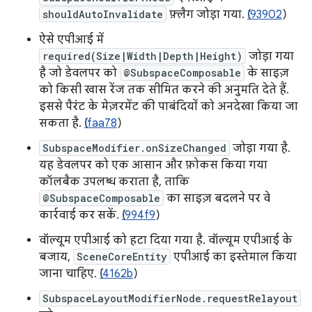
shouldAutoInvalidate
फ़्लैग जोड़ा गया. (
I93902
)
ऐसे एपीआई में
required(Size|Width|Depth|Height)
जोड़ा गया
है जो डेवलपर को
@SubspaceComposable
के साइज़
को किसी खास रेंज तक सीमित करने की अनुमति देते हैं.
इससे पैरंट के मेज़रमेंट की पाबंदियों को अनदेखा किया जा
सकता है. (
Ifaa78
)
SubspaceModifier.onSizeChanged
जोड़ा गया है.
यह डेवलपर को एक आसान और फ़ोकस किया गया
कॉलबैक उपलब्ध कराता है, ताकि
@SubspaceComposable
का साइज़ बदलने पर वे
कार्रवाई कर सकें. (
I994f9
)
वॉल्यूम एपीआई को हटा दिया गया है. वॉल्यूम एपीआई के
बजाय,
SceneCoreEntity
एपीआई का इस्तेमाल किया
जाना चाहिए. (
I4162b
)
SubspaceLayoutModifierNode.requestRelayout