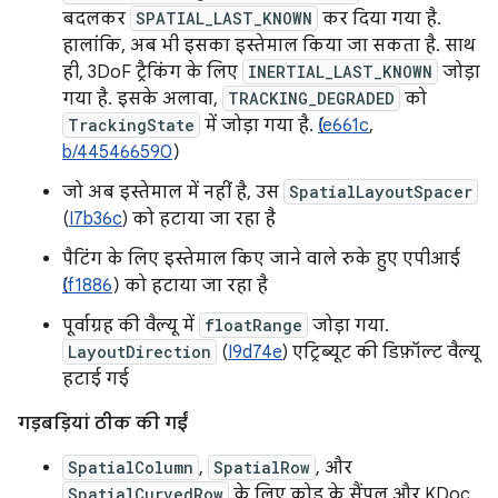
बदलकर
SPATIAL_LAST_KNOWN
कर दिया गया है.
हालांकि, अब भी इसका इस्तेमाल किया जा सकता है. साथ
ही, 3DoF ट्रैकिंग के लिए
INERTIAL_LAST_KNOWN
जोड़ा
गया है. इसके अलावा,
TRACKING_DEGRADED
को
TrackingState
में जोड़ा गया है. (
Ie661c
,
b/445466590
)
जो अब इस्तेमाल में नहीं है, उस
SpatialLayoutSpacer
(
I7b36c
) को हटाया जा रहा है
पैटिंग के लिए इस्तेमाल किए जाने वाले रुके हुए एपीआई
If1886
) को हटाया जा रहा है
पूर्वाग्रह की वैल्यू में
floatRange
जोड़ा गया.
LayoutDirection
(
I9d74e
) एट्रिब्यूट की डिफ़ॉल्ट वैल्यू
हटाई गई
गड़बड़ियां ठीक की गईं
SpatialColumn
,
SpatialRow
, और
SpatialCurvedRow
के लिए कोड के सैंपल और KDoc