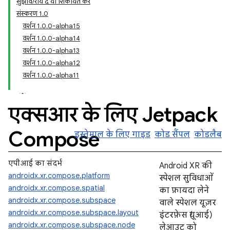
सुझाव/राय दें या शिकायत करें
संस्करण 1.0
वर्शन 1.0.0-alpha15
वर्शन 1.0.0-alpha14
वर्शन 1.0.0-alpha13
वर्शन 1.0.0-alpha12
वर्शन 1.0.0-alpha11
एक्सआर के लिए Jetpack
Compose
इस्तेमाल के लिए गाइड
कोड सैंपल
कोडलैब
एपीआई का संदर्भ
Android XR की
androidx.xr.compose.platform
स्पेशल सुविधाओं
androidx.xr.compose.spatial
का फ़ायदा लेने
androidx.xr.compose.subspace
वाले स्पेशल यूज़र
androidx.xr.compose.subspace.layout
इंटरफ़ेस (यूआई)
androidx.xr.compose.subspace.node
लेआउट को