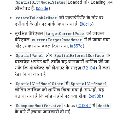
SpatialGltfModelStatus
.Loaded और Loading अब
ऑब्जेक्ट हैं. (
I523de
)
rotateToLookAtUser
को एक्सपेरिमेंट के तौर पर
एपीआई के तौर पर मार्क किया गया है. (
I86c16
)
सुरक्षित वैरिएबल
targetCurrentPose
को लोकल
वैरिएबल
currentTargetPoseMeter
में ले जाया गया
और उसका नाम बदल दिया गया. (
Ia557c
)
SpatialPanel
और
SpatialExternalSurface
के
दस्तावेज़ अपडेट करें, ताकि यह जानकारी शामिल की जा
सके कि ऑब्जेक्ट को लेआउट के साइज़ (
I72104
) में कहां
रेंडर किया जाता है
SpatialGltfModelState
में
SpatialGltfModel
लोडिंग लॉजिक को शामिल किया गया है. साथ ही, यह
बताया गया है कि लोड न होने पर क्या होगा. (
Ibe98b
)
SubspaceModifer.size
kdocs (
I0f84f
) में
depth
के बारे में ज़्यादा जानकारी दी गई