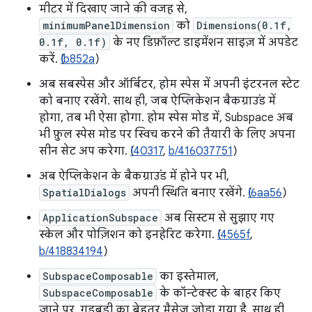
मीटर में दिखाए जाने की वजह से,
minimumPanelDimension
को
Dimensions(0.1f,
0.1f, 0.1f)
के नए डिफ़ॉल्ट डाइमेंशन साइज़ में अपडेट
करें. (
Ib852a
)
अब सबस्पेस और ऑर्बिटर, होम स्पेस में अपनी इंटरनल स्टेट
को बनाए रखेंगे. साथ ही, जब ऐप्लिकेशन बैकग्राउंड में
होगा, तब भी ऐसा होगा. होम स्पेस मोड में, Subspace अब
भी फ़ुल स्पेस मोड पर स्विच करने की तैयारी के लिए अपना
सीन सेट अप करेगा. (
I40317
,
b/416037751
)
अब ऐप्लिकेशन के बैकग्राउंड में होने पर भी,
SpatialDialogs
अपनी स्थिति बनाए रखेंगे. (
I6aa56
)
ApplicationSubspace
अब सिस्टम से सुझाए गए
स्केल और पोज़िशन को इनहेरिट करेगा. (
I4565f
,
b/418834194
)
SubspaceComposable
का इस्तेमाल,
SubspaceComposable
के कॉन्टेक्स्ट के बाहर किए
जाने पर, गड़बड़ी का बेहतर मैसेज जोड़ा गया है. साथ ही,