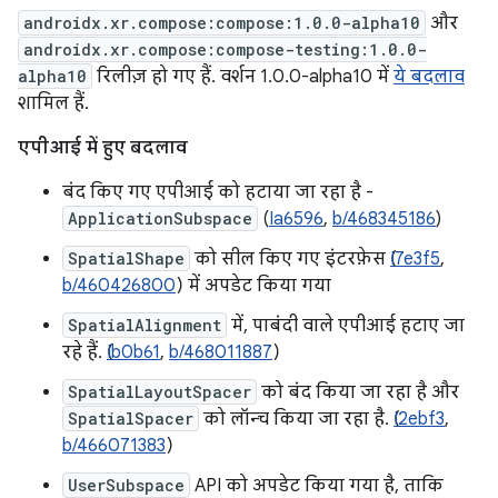
androidx.xr.compose:compose:1.0.0-alpha10
और
androidx.xr.compose:compose-testing:1.0.0-
alpha10
रिलीज़ हो गए हैं. वर्शन 1.0.0-alpha10 में
ये बदलाव
शामिल हैं.
एपीआई में हुए बदलाव
बंद किए गए एपीआई को हटाया जा रहा है -
ApplicationSubspace
(
Ia6596
,
b/468345186
)
SpatialShape
को सील किए गए इंटरफ़ेस (
I7e3f5
,
b/460426800
) में अपडेट किया गया
SpatialAlignment
में, पाबंदी वाले एपीआई हटाए जा
रहे हैं. (
Ib0b61
,
b/468011887
)
SpatialLayoutSpacer
को बंद किया जा रहा है और
SpatialSpacer
को लॉन्च किया जा रहा है. (
I2ebf3
,
b/466071383
)
UserSubspace
API को अपडेट किया गया है, ताकि