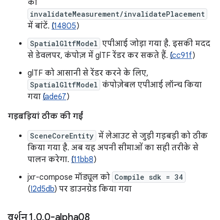
को
invalidateMeasurement/invalidatePlacement
में बांटें. (
I14805
)
SpatialGltfModel
एपीआई जोड़ा गया है. इसकी मदद
से डेवलपर, कंपोज़ में glTF रेंडर कर सकते हैं. (
Icc91f
)
glTF को आसानी से रेंडर करने के लिए,
SpatialGltfModel
कंपोज़ेबल एपीआई लॉन्च किया
गया (
Iade67
)
गड़बड़ियां ठीक की गईं
SceneCoreEntity
में लेआउट से जुड़ी गड़बड़ी को ठीक
किया गया है. अब यह अपनी सीमाओं का सही तरीके से
पालन करेगा. (
I11bb8
)
jxr-compose मॉड्यूल को
Compile sdk = 34
(
I2d5db
) पर डाउनग्रेड किया गया
वर्शन 1
.
0
.
0-alpha08