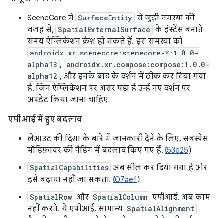
SceneCore में
SurfaceEntity
से जुड़ी समस्या की
वजह से,
SpatialExternalSurface
के इंस्टेंस बनाते
समय ऐप्लिकेशन क्रैश हो सकते हैं. इस समस्या को
androidx.xr.scenecore:scenecore-*:1.0.0-
alpha13
,
androidx.xr.compose:compose:1.0.0-
alpha12
, और इनके बाद के वर्शन में ठीक कर दिया गया
है. जिन ऐप्लिकेशन पर असर पड़ा है उन्हें नए वर्शन पर
अपडेट किया जाना चाहिए.
एपीआई में हुए बदलाव
लेआउट की दिशा के बारे में जानकारी देने के लिए, सबस्पेस
मॉडिफ़ायर की पैडिंग में बदलाव किए गए हैं. (
I53e25
)
SpatialCapabilities
अब सील कर दिया गया है और
इसे बढ़ाया नहीं जा सकता. (
I07aef
)
SpatialRow
और
SpatialColumn
एपीआई, अब काम
नहीं करते. ये एपीआई, सामान्य
SpatialAlignment