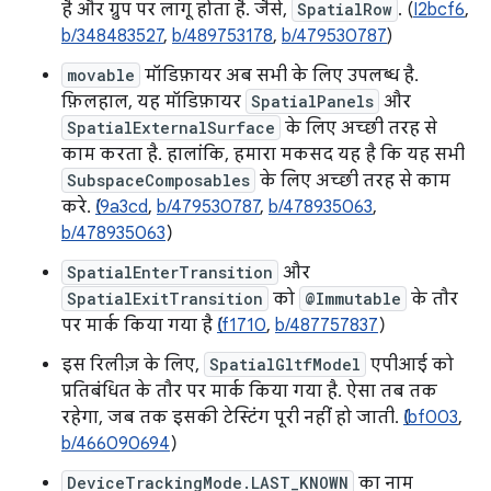
है और ग्रुप पर लागू होता है. जैसे,
SpatialRow
. (
I2bcf6
,
b/348483527
,
b/489753178
,
b/479530787
)
movable
मॉडिफ़ायर अब सभी के लिए उपलब्ध है.
फ़िलहाल, यह मॉडिफ़ायर
SpatialPanels
और
SpatialExternalSurface
के लिए अच्छी तरह से
काम करता है. हालांकि, हमारा मकसद यह है कि यह सभी
SubspaceComposables
के लिए अच्छी तरह से काम
करे. (
I9a3cd
,
b/479530787
,
b/478935063
,
b/478935063
)
SpatialEnterTransition
और
SpatialExitTransition
को
@Immutable
के तौर
पर मार्क किया गया है (
If1710
,
b/487757837
)
इस रिलीज़ के लिए,
SpatialGltfModel
एपीआई को
प्रतिबंधित के तौर पर मार्क किया गया है. ऐसा तब तक
रहेगा, जब तक इसकी टेस्टिंग पूरी नहीं हो जाती. (
Ibf003
,
b/466090694
)
DeviceTrackingMode.LAST_KNOWN
का नाम