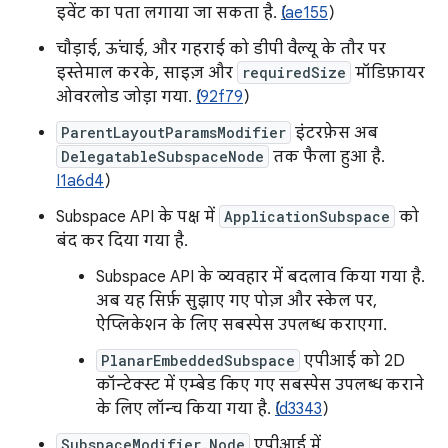
इवेंट का पता लगाया जा सकता है. (
Iae155
)
चौड़ाई, ऊंचाई, और गहराई को डीपी वैल्यू के तौर पर
इस्तेमाल करके, साइज़ और
requiredSize
मॉडिफ़ायर
ओवरलोड जोड़ा गया. (
I92f79
)
ParentLayoutParamsModifier
इंटरफ़ेस अब
DelegatableSubspaceNode
तक फैला हुआ है.
I1a6d4
)
Subspace API के पक्ष में
ApplicationSubspace
को
बंद कर दिया गया है.
Subspace API के व्यवहार में बदलाव किया गया है.
अब यह सिर्फ़ सुझाए गए पोज़ और स्केल पर,
ऐप्लिकेशन के लिए सबस्पेस उपलब्ध कराएगा.
PlanarEmbeddedSubspace
एपीआई को 2D
कॉन्टेक्स्ट में एम्बेड किए गए सबस्पेस उपलब्ध कराने
के लिए लॉन्च किया गया है. (
Id3343
)
SubspaceModifier.Node
एपीआई में