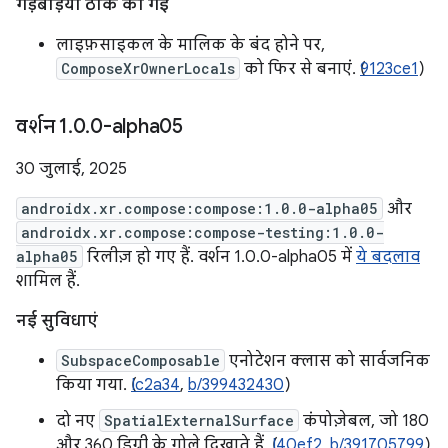
गड़बड़ियां ठीक की गईं
लाइफ़साइकल के मालिक के बंद होने पर,
ComposeXrOwnerLocals
को फिर से बनाएं. (
9123ce1
)
वर्शन 1
.
0
.
0-alpha05
30 जुलाई, 2025
androidx.xr.compose:compose:1.0.0-alpha05
और
androidx.xr.compose:compose-testing:1.0.0-
alpha05
रिलीज़ हो गए हैं. वर्शन 1.0.0-alpha05 में
ये बदलाव
शामिल हैं.
नई सुविधाएं
SubspaceComposable
एनोटेशन क्लास को सार्वजनिक
किया गया. (
Ic2a34
,
b/399432430
)
दो नए
SpatialExternalSurface
कंपोज़ेबल, जो 180
और 360 डिग्री के गोले दिखाते हैं. (
I40ef2
,
b/391705799
)