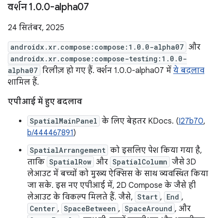
वर्शन 1
.
0
.
0-alpha07
24 सितंबर, 2025
androidx.xr.compose:compose:1.0.0-alpha07
और
androidx.xr.compose:compose-testing:1.0.0-
alpha07
रिलीज़ हो गए हैं. वर्शन 1.0.0-alpha07 में
ये बदलाव
शामिल हैं.
एपीआई में हुए बदलाव
SpatialMainPanel
के लिए बेहतर KDocs. (
I27b70
,
b/444467891
)
SpatialArrangement
को इसलिए पेश किया गया है,
ताकि
SpatialRow
और
SpatialColumn
जैसे 3D
लेआउट में बच्चों को मुख्य ऐक्सिस के साथ व्यवस्थित किया
जा सके. इस नए एपीआई में, 2D Compose के जैसे ही
लेआउट के विकल्प मिलते हैं. जैसे,
Start
,
End
,
Center
,
SpaceBetween
,
SpaceAround
, और