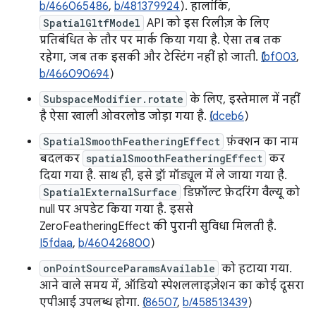
b/466065486
,
b/481379924
). हालांकि,
SpatialGltfModel
API को इस रिलीज़ के लिए
प्रतिबंधित के तौर पर मार्क किया गया है. ऐसा तब तक
रहेगा, जब तक इसकी और टेस्टिंग नहीं हो जाती. (
Ibf003
,
b/466090694
)
SubspaceModifier.rotate
के लिए, इस्तेमाल में नहीं
है ऐसा खाली ओवरलोड जोड़ा गया है. (
Idceb6
)
SpatialSmoothFeatheringEffect
फ़ंक्शन का नाम
बदलकर
spatialSmoothFeatheringEffect
कर
दिया गया है. साथ ही, इसे ड्रॉ मॉड्यूल में ले जाया गया है.
SpatialExternalSurface
डिफ़ॉल्ट फ़ेदरिंग वैल्यू को
null पर अपडेट किया गया है. इससे
ZeroFeatheringEffect की पुरानी सुविधा मिलती है.
I5fdaa
,
b/460426800
)
onPointSourceParamsAvailable
को हटाया गया.
आने वाले समय में, ऑडियो स्पेशललाइज़ेशन का कोई दूसरा
एपीआई उपलब्ध होगा. (
I86507
,
b/458513439
)