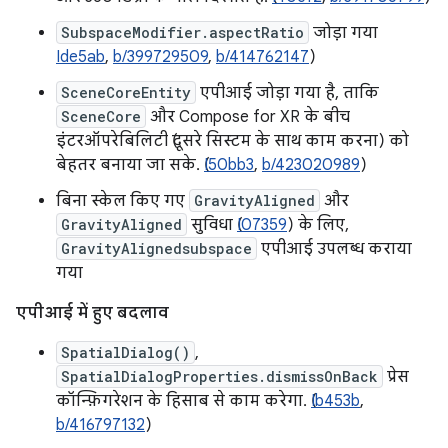
SubspaceModifier.aspectRatio
जोड़ा गया
Ide5ab
,
b/399729509
,
b/414762147
)
SceneCoreEntity
एपीआई जोड़ा गया है, ताकि
SceneCore
और Compose for XR के बीच
इंटरऑपरेबिलिटी (दूसरे सिस्टम के साथ काम करना) को
बेहतर बनाया जा सके. (
I50bb3
,
b/423020989
)
बिना स्केल किए गए
GravityAligned
और
GravityAligned
सुविधा (
I07359
) के लिए,
GravityAlignedsubspace
एपीआई उपलब्ध कराया
गया
एपीआई में हुए बदलाव
SpatialDialog()
,
SpatialDialogProperties.dismissOnBack
प्रेस
कॉन्फ़िगरेशन के हिसाब से काम करेगा. (
Ib453b
,
b/416797132
)