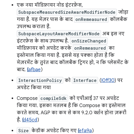
एक नया मॉडिफ़ायर नोड इंटरफ़ेस,
SubspaceMeasuredSizeAwareModifierNode
जोड़ा
गया है. यह मेज़र पास के बाद
onRemeasured
कॉलबैक
उपलब्ध कराता है.
SubspaceLayoutAwareModifierNode
अब इस नए
इंटरफ़ेस के साथ उपलब्ध है.
onSizeChanged
मॉडिफ़ायर को अपडेट करके
onRemeasured
का
इस्तेमाल किया गया है. इससे यह पक्का होता है कि
मेज़रमेंट के तुरंत बाद कॉलबैक ट्रिगर हो, न कि प्लेसमेंट के
बाद. (
Iafbae
)
InteractionPolicy
को
Interface
(
I0ff30
) पर
अपडेट किया गया
Compose
compileSdk
को एपीआई 37 पर अपडेट
किया गया. इसका मतलब है कि Compose का इस्तेमाल
करते समय, AGP का कम से कम 9.2.0 वर्शन होना ज़रूरी
है. (
Id45cd
)
Size
केडॉक अपडेट किए गए (
Iefa9a
)