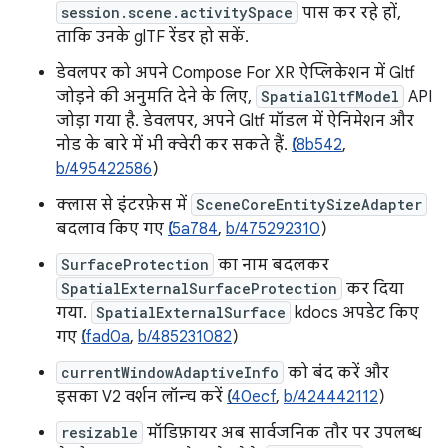
session.scene.activitySpace
पास कर रहे हों,
ताकि उनके glTF रेंडर हो सकें.
डेवलपर को अपने Compose For XR ऐप्लिकेशन में Gltf
जोड़ने की अनुमति देने के लिए,
SpatialGltfModel
API
जोड़ा गया है. डेवलपर, अपने Gltf मॉडल में ऐनिमेशन और
नोड के बारे में भी क्वेरी कर सकते हैं. (
I8b542
,
b/495422586
)
क्लास से इंटरफ़ेस में
SceneCoreEntitySizeAdapter
बदलाव किए गए (
I5a784
,
b/475292310
)
SurfaceProtection
का नाम बदलकर
SpatialExternalSurfaceProtection
कर दिया
गया.
SpatialExternalSurface
kdocs अपडेट किए
गए (
Ifad0a
,
b/485231082
)
currentWindowAdaptiveInfo
को बंद करें और
इसका V2 वर्शन लॉन्च करें (
I40ecf
,
b/424442112
)
resizable
मॉडिफ़ायर अब सार्वजनिक तौर पर उपलब्ध