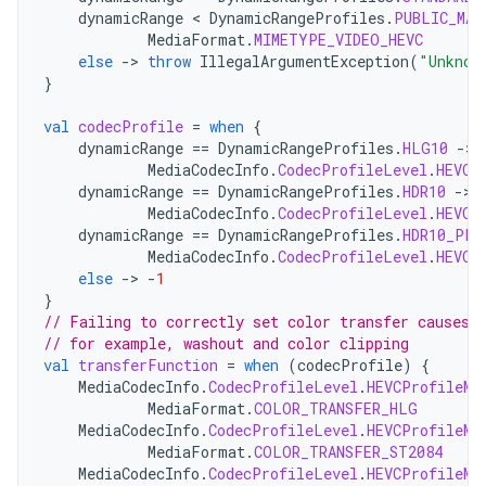
dynamicRange
<
DynamicRangeProfiles
.
PUBLIC_MAX
MediaFormat
.
MIMETYPE_VIDEO_HEVC
else
->
throw
IllegalArgumentException
(
"Unknow
}
val
codecProfile
=
when
{
dynamicRange
==
DynamicRangeProfiles
.
HLG10
->
MediaCodecInfo
.
CodecProfileLevel
.
HEVCP
dynamicRange
==
DynamicRangeProfiles
.
HDR10
->
MediaCodecInfo
.
CodecProfileLevel
.
HEVCP
dynamicRange
==
DynamicRangeProfiles
.
HDR10_PLU
MediaCodecInfo
.
CodecProfileLevel
.
HEVCP
else
->
-
1
}
// Failing to correctly set color transfer causes 
// for example, washout and color clipping
val
transferFunction
=
when
(
codecProfile
)
{
MediaCodecInfo
.
CodecProfileLevel
.
HEVCProfileMa
MediaFormat
.
COLOR_TRANSFER_HLG
MediaCodecInfo
.
CodecProfileLevel
.
HEVCProfileMa
MediaFormat
.
COLOR_TRANSFER_ST2084
MediaCodecInfo
.
CodecProfileLevel
.
HEVCProfileMa