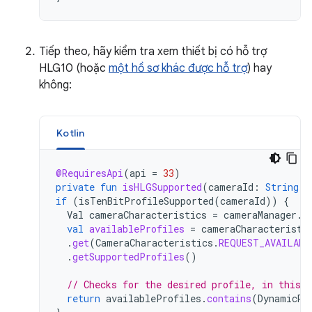
Tiếp theo, hãy kiểm tra xem thiết bị có hỗ trợ
HLG10 (hoặc
một hồ sơ khác được hỗ trợ
) hay
không:
Kotlin
@RequiresApi
(
api
=
33
)
private
fun
isHLGSupported
(
cameraId
:
String
):
if
(
isTenBitProfileSupported
(
cameraId
))
{
Val
cameraCharacteristics
=
cameraManager
.
g
val
availableProfiles
=
cameraCharacteristi
.
get
(
CameraCharacteristics
.
REQUEST_AVAILABL
.
getSupportedProfiles
()
// Checks for the desired profile, in this 
return
availableProfiles
.
contains
(
DynamicRa