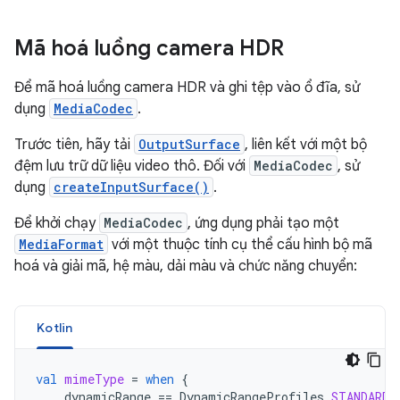
Mã hoá luồng camera HDR
Để mã hoá luồng camera HDR và ghi tệp vào ổ đĩa, sử
dụng
MediaCodec
.
Trước tiên, hãy tải
OutputSurface
, liên kết với một bộ
đệm lưu trữ dữ liệu video thô. Đối với
MediaCodec
, sử
dụng
createInputSurface()
.
Để khởi chạy
MediaCodec
, ứng dụng phải tạo một
MediaFormat
với một thuộc tính cụ thể cấu hình bộ mã
hoá và giải mã, hệ màu, dải màu và chức năng chuyển:
Kotlin
val
mimeType
=
when
{
dynamicRange
==
DynamicRangeProfiles
.
STANDARD