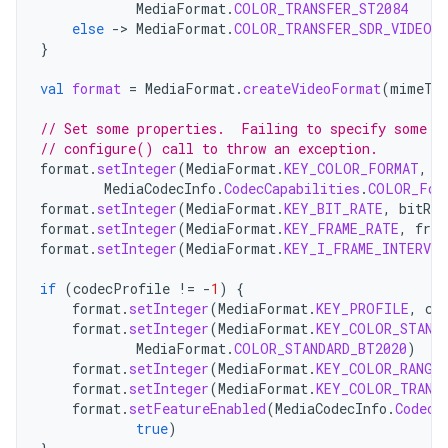
MediaFormat
.
COLOR_TRANSFER_ST2084
else
->
MediaFormat
.
COLOR_TRANSFER_SDR_VIDEO
}
val
format
=
MediaFormat
.
createVideoFormat
(
mimeTy
// Set some properties.  Failing to specify some o
// configure() call to throw an exception.
format
.
setInteger
(
MediaFormat
.
KEY_COLOR_FORMAT
,
MediaCodecInfo
.
CodecCapabilities
.
COLOR_For
format
.
setInteger
(
MediaFormat
.
KEY_BIT_RATE
,
bitRat
format
.
setInteger
(
MediaFormat
.
KEY_FRAME_RATE
,
fram
format
.
setInteger
(
MediaFormat
.
KEY_I_FRAME_INTERVAL
if
(
codecProfile
!=
-
1
)
{
format
.
setInteger
(
MediaFormat
.
KEY_PROFILE
,
co
format
.
setInteger
(
MediaFormat
.
KEY_COLOR_STAND
MediaFormat
.
COLOR_STANDARD_BT2020
)
format
.
setInteger
(
MediaFormat
.
KEY_COLOR_RANGE
format
.
setInteger
(
MediaFormat
.
KEY_COLOR_TRANS
format
.
setFeatureEnabled
(
MediaCodecInfo
.
CodecC
true
)