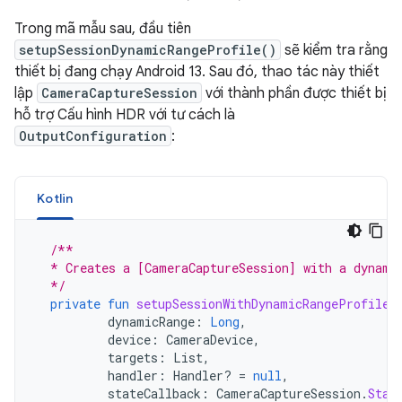
Trong mã mẫu sau, đầu tiên
setupSessionDynamicRangeProfile()
sẽ kiểm tra rằng
thiết bị đang chạy Android 13. Sau đó, thao tác này thiết
lập
CameraCaptureSession
với thành phần được thiết bị
hỗ trợ Cấu hình HDR với tư cách là
OutputConfiguration
:
Kotlin
/**
  * Creates a [CameraCaptureSession] with a dynami
  */
private
fun
setupSessionWithDynamicRangeProfile
(
dynamicRange
:
Long
,
device
:
CameraDevice
,
targets
:
List
,
handler
:
Handler? 
=
null
,
stateCallback
:
CameraCaptureSession
.
Stat