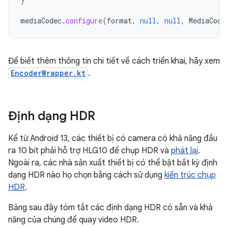
}
mediaCodec
.
configure
(
format
,
null
,
null
,
MediaCode
Để biết thêm thông tin chi tiết về cách triển khai, hãy xem
EncoderWrapper.kt
.
Định dạng HDR
Kể từ Android 13, các thiết bị có camera có khả năng đầu
ra 10 bit phải hỗ trợ HLG10 để chụp HDR và
phát lại
.
Ngoài ra, các nhà sản xuất thiết bị có thể bật bất kỳ định
dạng HDR nào họ chọn bằng cách sử dụng
kiến trúc chụp
HDR
.
Bảng sau đây tóm tắt các định dạng HDR có sẵn và khả
năng của chúng để quay video HDR.