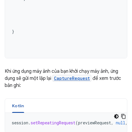
}

Khi ứng dụng máy ảnh của bạn khởi chạy máy ảnh, ứng
dụng sẽ gửi một lặp lại
CaptureRequest
để xem trước
bản ghi:
Kotlin
session
.
setRepeatingRequest
(
previewRequest
,
null
,