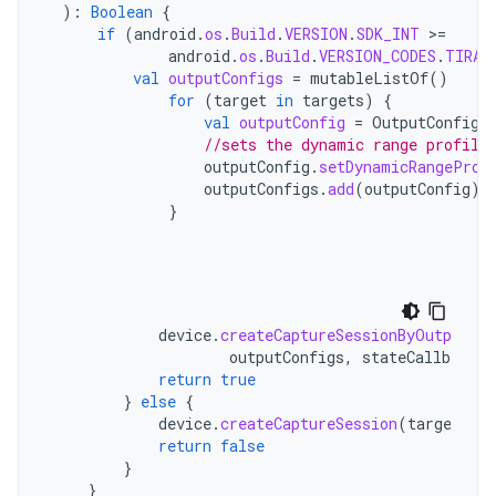
):
Boolean
{
if
(
android
.
os
.
Build
.
VERSION
.
SDK_INT
>
=
android
.
os
.
Build
.
VERSION_CODES
.
TIRAM
val
outputConfigs
=
mutableListOf
()
for
(
target
in
targets
)
{
val
outputConfig
=
OutputConfigu
//sets the dynamic range profile
outputConfig
.
setDynamicRangeProf
outputConfigs
.
add
(
outputConfig
)
}
device
.
createCaptureSessionByOutputCon
outputConfigs
,
stateCallback
,
return
true
}
else
{
device
.
createCaptureSession
(
targets
,
s
return
false
}
}