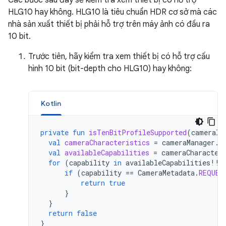
Các bước sau đây sẽ kiểm tra xem thiết bị có hỗ trợ
HLG10 hay không. HLG10 là tiêu chuẩn HDR cơ sở mà các
nhà sản xuất thiết bị phải hỗ trợ trên máy ảnh có đầu ra
10 bit.
Trước tiên, hãy kiểm tra xem thiết bị có hỗ trợ cấu
hình 10 bit (bit-depth cho HLG10) hay không:
Kotlin
private
fun
isTenBitProfileSupported
(
cameraId
val
cameraCharacteristics
=
cameraManager
.
g
val
availableCapabilities
=
cameraCharacter
for
(
capability
in
availableCapabilities
!!
)
if
(
capability
==
CameraMetadata
.
REQUES
return
true
}
}
return
false
}