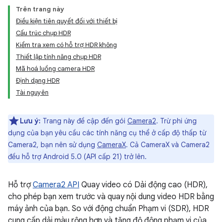
Trên trang này
Điều kiện tiên quyết đối với thiết bị
Cấu trúc chụp HDR
Kiểm tra xem có hỗ trợ HDR không
Thiết lập tính năng chụp HDR
Mã hoá luồng camera HDR
Định dạng HDR
Tài nguyên
Lưu ý:
Trang này đề cập đến gói
Camera2
. Trừ phi ứng
dụng của bạn yêu cầu các tính năng cụ thể ở cấp độ thấp từ
Camera2, bạn nên sử dụng
CameraX
. Cả CameraX và Camera2
đều hỗ trợ Android 5.0 (API cấp 21) trở lên.
Hỗ trợ
Camera2 API
Quay video có Dải động cao (HDR),
cho phép bạn xem trước và quay nội dung video HDR bằng
máy ảnh của bạn. So với động chuẩn Phạm vi (SDR), HDR
cung cấp dải màu rộng hơn và tăng độ động phạm vi của