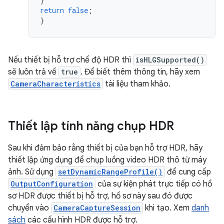
}
return
false
;
}
Nếu thiết bị hỗ trợ chế độ HDR thì
isHLGSupported()
sẽ luôn trả về
true
. Để biết thêm thông tin, hãy xem
CameraCharacteristics
tài liệu tham khảo.
Thiết lập tính năng chụp HDR
Sau khi đảm bảo rằng thiết bị của bạn hỗ trợ HDR, hãy
thiết lập ứng dụng để chụp luồng video HDR thô từ máy
ảnh. Sử dụng
setDynamicRangeProfile()
để cung cấp
OutputConfiguration
của sự kiện phát trực tiếp có hồ
sơ HDR được thiết bị hỗ trợ, hồ sơ này sau đó được
chuyển vào
CameraCaptureSession
khi tạo. Xem
danh
sách
các cấu hình HDR được hỗ trợ.