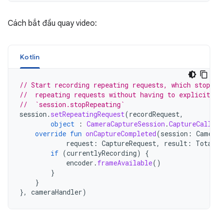
Cách bắt đầu quay video:
Kotlin
// Start recording repeating requests, which stops 
//  repeating requests without having to explicitly
//  `session.stopRepeating`
session
.
setRepeatingRequest
(
recordRequest
,
object
:
CameraCaptureSession
.
CaptureCallb
override
fun
onCaptureCompleted
(
session
:
Camer
request
:
CaptureRequest
,
result
:
Total
if
(
currentlyRecording
)
{
encoder
.
frameAvailable
()
}
}
},
cameraHandler
)