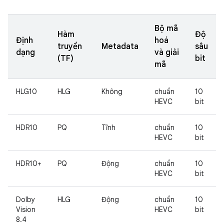
Bộ mã
Hàm
Độ
Định
hoá
truyền
Metadata
sâu
dạng
và giải
(TF)
bit
mã
HLG10
HLG
Không
chuẩn
10
HEVC
bit
HDR10
PQ
Tĩnh
chuẩn
10
HEVC
bit
HDR10+
PQ
Động
chuẩn
10
HEVC
bit
Dolby
HLG
Động
chuẩn
10
Vision
HEVC
bit
8.4