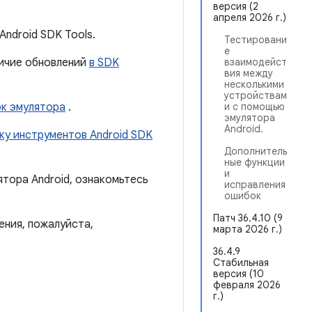
версия (2
апреля 2026 г.)
ndroid SDK Tools.
Тестировани
е
аличие обновлений
в SDK
взаимодейст
вия между
несколькими
устройствам
ок эмулятора
.
и с помощью
эмулятора
Android.
ку инструментов Android SDK
Дополнитель
ные функции
и
ятора Android, ознакомьтесь
исправления
ошибок
Патч 36.4.10 (9
ения, пожалуйста,
марта 2026 г.)
36.4.9
Стабильная
версия (10
февраля 2026
г.)