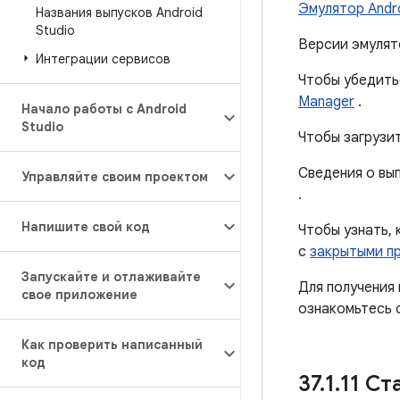
Эмулятор Andr
Названия выпусков Android
Studio
Версии эмулято
Интеграции сервисов
Чтобы убедитьс
Manager
.
Начало работы с Android
Studio
Чтобы загрузи
Сведения о вып
Управляйте своим проектом
.
Напишите свой код
Чтобы узнать, 
с
закрытыми п
Запускайте и отлаживайте
Для получения
свое приложение
ознакомьтесь 
Как проверить написанный
код
37
.
1
.
11 Ст