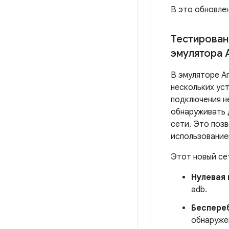
В это обновле
Тестирован
эмулятора 
В эмуляторе An
нескольких ус
подключения н
обнаруживать д
сети. Это поз
использованием
Этот новый се
Нулевая
adb.
Беспере
обнаруже