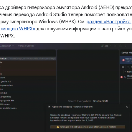
а драйвера гипервизора эмулятора Android (AEHD) прекрат
чения перехода Android Studio теперь помогает пользова
орму гипервизора Windows (WHPX). См.
раздел «Настройка 
помощью WHPX»
для получения информации о настройке ус
 WHPX.