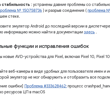
а стабильность
: устранены давние проблемы со стабильн
проблема № 150758736
) и разрыв соединения (
проблема №
шем стеке.
овите эмулятор Android до последней версии в диспетчере 
ю информацию можно найти в документации
здесь
.
ьные функции и исправления ошибок
новые AVD-устройства для Pixel, включая Pixel 10, Pixel 10 P
те веб-камеры в виде удобных для пользователя имен и ис
торой эмулятор не мог обнаружить и отобразить все подкл
ение ошибки]
Проблема #333628462:
процесс crashpad_hand
во ресурсов ЦП в macOS