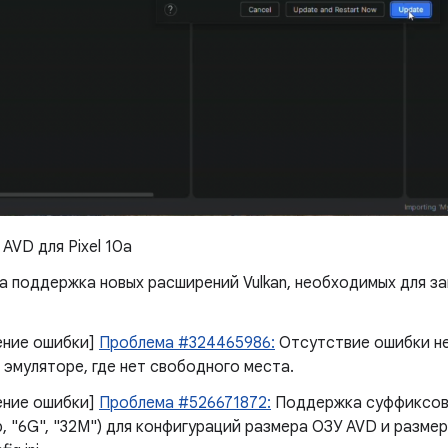
AVD для Pixel 10a
 ​​поддержка новых расширений Vulkan, необходимых для з
ение ошибки]
Проблема #324465986:
Отсутствие ошибки не
 эмуляторе, где нет свободного места.
ение ошибки]
Проблема #526671872:
Поддержка суффиксов
, "6G", "32M") для конфигураций размера ОЗУ AVD и разме