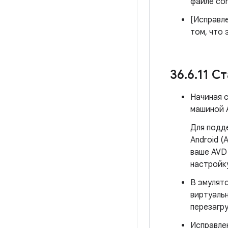
файле conf
[Исправл
том, что 
36
.
6
.
11 С
Начиная с
машиной A
Для подде
Android (
ваше AVD
настройку
В эмулят
виртуальн
перезагру
Исправлен