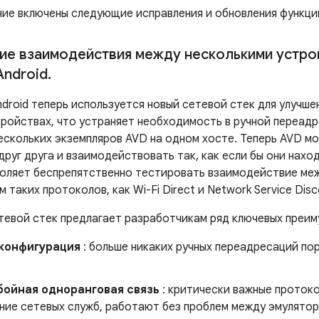
ние включены следующие исправления и обновления функци
ие взаимодействия между несколькими устр
Android
.
droid теперь используется новый сетевой стек для улучше
тройствах, что устраняет необходимость в ручной переад
ескольких экземпляров AVD на одном хосте. Теперь AVD м
руг друга и взаимодействовать так, как если бы они нахо
воляет беспрепятственно тестировать взаимодействие ме
 таких протоколов, как Wi-Fi Direct и Network Service Disc
тевой стек предлагает разработчикам ряд ключевых преим
 конфигурация
: больше никаких ручных переадресаций по
бойная одноранговая связь
: критически важные протокол
ние сетевых служб, работают без проблем между эмулятор