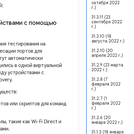
октября 2022
й:
г.)
31.3.11 (23
сентября 2022
ойствами с помощью
г.)
31.3.10 (18
августа 2022 г.)
ния тестирования на
31.2.10 (20
ресации портов для
апреля 2022 г.)
огут автоматически
31.2.9 (23 марта
дились в одной виртуальной
2022 г.)
жду устройствами с
31.2.8 (7
overy.
февраля 2022
г.)
уществ:
31.2.7 (1
февраля 2022
ртов или скриптов для команд
г.)
31.2.6 (20
ы, такие как Wi-Fi Direct и
января 2022 г.)
ами.
31.1.3 (18 января