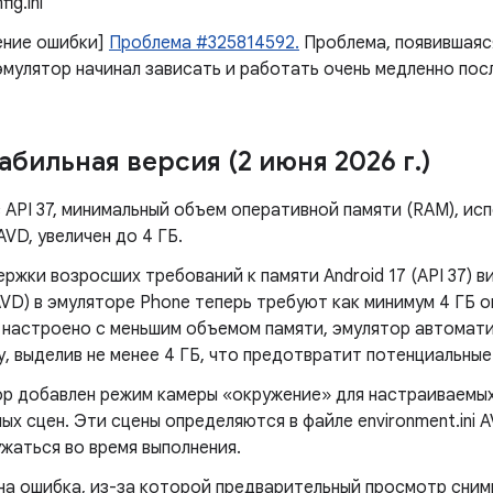
ig.ini
ение ошибки]
Проблема #325814592.
Проблема, появившаяся
эмулятор начинал зависать и работать очень медленно пос
табильная версия (2 июня 2026 г
.
)
 API 37, минимальный объем оперативной памяти (RAM), ис
VD, увеличен до 4 ГБ.
ржки возросших требований к памяти Android 17 (API 37) 
AVD) в эмуляторе Phone теперь требуют как минимум 4 ГБ 
 настроено с меньшим объемом памяти, эмулятор автомат
, выделив не менее 4 ГБ, что предотвратит потенциальные
ор добавлен режим камеры «окружение» для настраиваемы
ых сцен. Эти сцены определяются в файле environment.ini 
жаться во время выполнения.
а ​​ошибка, из-за которой предварительный просмотр сни