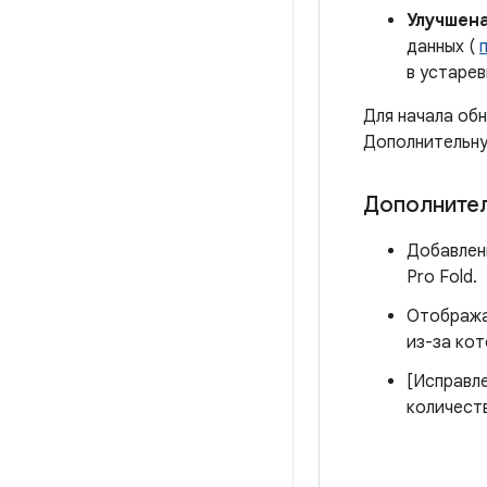
Улучшен
данных (
в устарев
Для начала обн
Дополнительну
Дополнител
Добавлены 
Pro Fold.
Отображай
из-за ко
[Исправл
количест