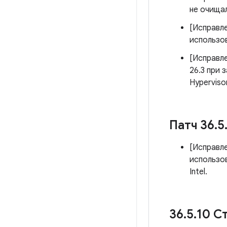
не очищал
[Исправл
использов
[Исправл
26.3 при 
Hyperviso
Патч 36
.
5
[Исправл
использо
Intel.
36
.
5
.
10 С