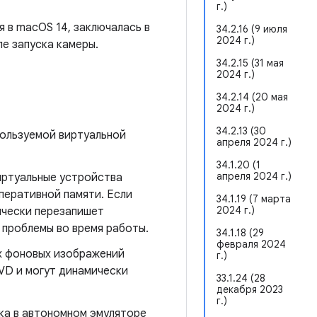
г.)
 в macOS 14, заключалась в
34.2.16 (9 июля
2024 г.)
ле запуска камеры.
34.2.15 (31 мая
2024 г.)
34.2.14 (20 мая
2024 г.)
34.2.13 (30
пользуемой виртуальной
апреля 2024 г.)
34.1.20 (1
апреля 2024 г.)
виртуальные устройства
оперативной памяти. Если
34.1.19 (7 марта
2024 г.)
ически перезапишет
 проблемы во время работы.
34.1.18 (29
февраля 2024
х фоновых изображений
г.)
AVD и могут динамически
33.1.24 (28
декабря 2023
г.)
мка в автономном эмуляторе