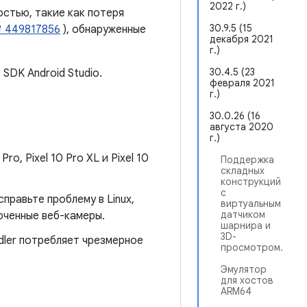
2022 г.)
остью, такие как потеря
30.9.5 (15
 449817856
), обнаруженные
декабря 2021
г.)
30.4.5 (23
SDK Android Studio.
февраля 2021
г.)
30.0.26 (16
августа 2020
г.)
ro, Pixel 10 Pro XL и Pixel 10
Поддержка
складных
конструкций
с
правьте проблему в Linux,
виртуальным
датчиком
юченные веб-камеры.
шарнира и
3D-
ler потребляет чрезмерное
просмотром.
Эмулятор
для хостов
ARM64