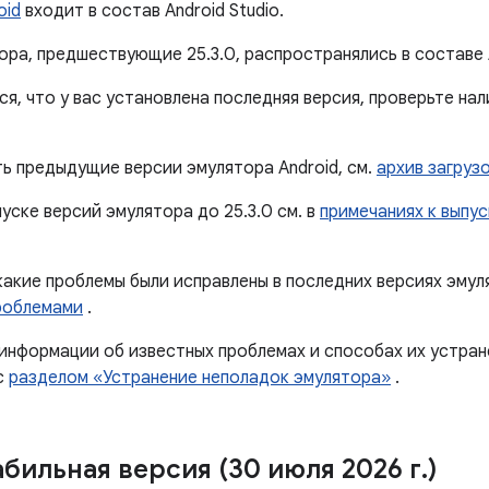
oid
входит в состав Android Studio.
ра, предшествующие 25.3.0, распространялись в составе A
я, что у вас установлена ​​последняя версия, проверьте н
ть предыдущие версии эмулятора Android, см.
архив загруз
уске версий эмулятора до 25.3.0 см. в
примечаниях к выпус
какие проблемы были исправлены в последних версиях эмул
роблемами
.
 информации об известных проблемах и способах их устран
с
разделом «Устранение неполадок эмулятора»
.
абильная версия (30 июля 2026 г
.
)