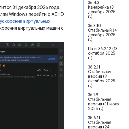
36.4.3
ится 31 декабря 2026 года.
Канарейка (8
декабря 2025
телям Windows перейти с AEHD
г.)
ускорения виртуальных
36.3.10
корения виртуальных машин с
Стабильный (4
декабря 2025
г.)
Патч 36.2.12 (13
октября 2025
г.)
36.2.11
Стабильная
версия (9
октября 2025
г.)
36.1.9
Стабильная
версия (31 июля
2025 г.)
35.6.11
Стабильная
версия (24