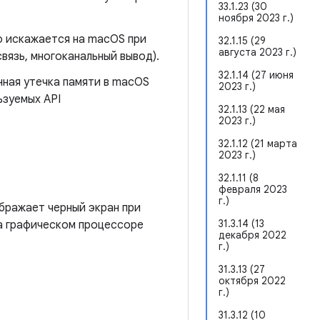
33.1.23 (30
ноября 2023 г.)
о искажается на macOS при
32.1.15 (29
августа 2023 г.)
вязь, многоканальный вывод).
32.1.14 (27 июня
нная утечка памяти в macOS
2023 г.)
ьзуемых API
32.1.13 (22 мая
2023 г.)
32.1.12 (21 марта
2023 г.)
32.1.11 (8
февраля 2023
г.)
бражает черный экран при
31.3.14 (13
а графическом процессоре
декабря 2022
г.)
31.3.13 (27
октября 2022
г.)
31.3.12 (10