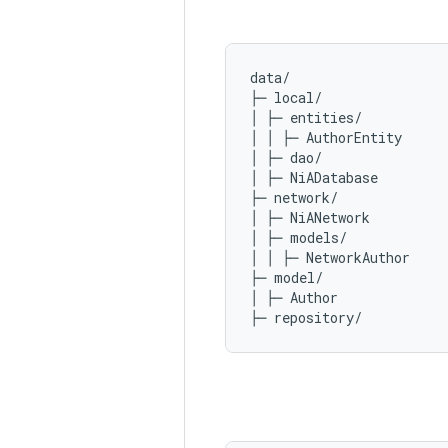
data/

├─ local/

│ ├─ entities/

│ │ ├─ AuthorEntity

│ ├─ dao/

│ ├─ NiADatabase

├─ network/

│ ├─ NiANetwork

│ ├─ models/

│ │ ├─ NetworkAuthor

├─ model/

│ ├─ Author
