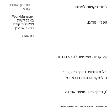
העדכון האחרון
ליחת בקשות לאחזור
קובע
‫WorkManager
באפליקציות
ליין קודם.
שפועלות קודם
במצב אופליין
דוגמאות
עיקריות שאפשר לבצע בנתוני
ע למשתמש. בדרך כלל, כדי
למקור הנתונים המקומי
: שמירת קלט של משתמשים לאחזור מאוחר יותר. ב-Compose, בדרך כלל עושים את זה