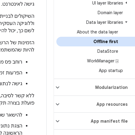
UI layer libraries
גישה לאינטרנט. כ
Domain layer
השיקולים לבניית
Data layer libraries
וללוגיקה העסקית
לשם כך, יכול ל
About the data layer
Offline first
הזמינות של הרשת
להיות שהמשתמשים
Data
Store
Work
Manager ⍈
רוחב פס מו
App startup
הפרעות זמנ
גישה לנתונים
Modularization
ללא קשר לסיבה, 
פועלת בצורה תקי
App resources
להישאר שמי
App manifest file
הצגת נתוני
הראשונה ל