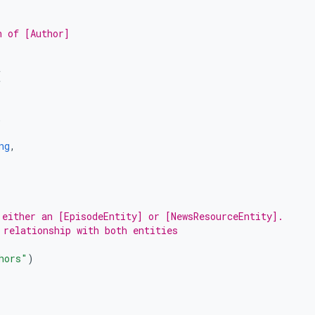
n of [Author]
(
,
ng
,
 either an [EpisodeEntity] or [NewsResourceEntity].
 relationship with both entities
hors"
)