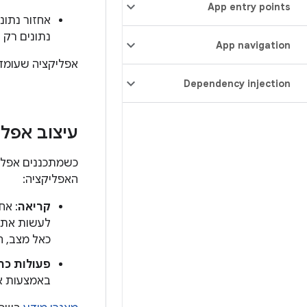
App entry points
אחזור נתונ
נתונים רק ב
App navigation
אפליקציה שעומדת
Dependency injection
עיצוב אפלי
כשמתכננים אפליק
האפליקציה:
קריאה
: אח
לעשות את זה ב-Compose, צ
כאל מצב, ה
פעולות כת
באמצעות איר