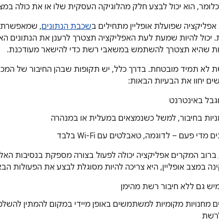
לומר, הוא יכול לבצע חלק מהלוגיקה העסקית שלו או את כולה במצב 
 אפליקציה שפועלת אופליין מתחילים ב
שכבת הנתונים
, שמאפשרת ג
. יכול להיות שמעת לעת האפליקציה תצטרך לרענן את הנתונים האל
היות שהיא תצטרך להשתמש במשאבי רשת כדי להישאר מעודכנת.
 לא תמיד מובטחת. בדרך כלל, יש תקופות שבהן החיבור של המכשירי
 יחוו את הבעיות הבאות:
גבל באינטרנט
יות בחיבור, למשל כשנמצאים במעלית או במנהרה
 מדי פעם – לדוגמה, טאבלטים עם Wi-Fi בלבד
ברוב המקרים אפליקציה יכולה לפעול בצורה מספקת בנסיבות האלה
נה במצב אופליין, היא צריכה להיות מסוגלת לבצע את הפעולות הבא
ש גם ללא חיבור רשת מהימן
ם מחנויות מקומיות למשתמשים באופן מיידי במקום להמתין להשלמ
רשת