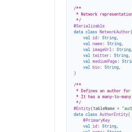
/**
 * Network representatio
 */
@Serializable
data
class
NetworkAuthor
val
id
:
String
,
val
name
:
String
,
val
imageUrl
:
String
val
twitter
:
String
,
val
mediumPage
:
Stri
val
bio
:
String
,
)
/**
 * Defines an author for
 * It has a many-to-many
 */
@Entity
(
tableName
=
"aut
data
class
AuthorEntity
(
@PrimaryKey
val
id
:
String
,
val
name
:
String
,