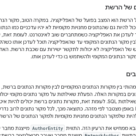
ם של הרשת
 הרשת הוא המצב בפועל של האפליקציה. במקרה הטוב, מקור הנתו
ול להיות גם שהנתונים מחנויות מקומיות לא יהיו עדכניים כמו הנת
 לעדכן את האפליקציה כשמתחברים שוב לאינטרנט. לעומת זאת, יכו
ין מקור הנתונים המקומי עד שהאפליקציה תוכל לעדכן אותו כשהקיש
ל האפליקציה לא יכולות לתקשר ישירות עם שכבת הרשת. האח
ור הנתונים המקומי ולהשתמש בו כדי לעדכן אותו.
ים
מהותי בין מקורות הנתונים המקומיים לבין מקורות הנתונים ברשת, 
ונים במקורות האלה. הפעלת שאילתות על מקור נתונים מקומי יכולה
כשמשתמשים בשאילתות SQL. לעומת זאת, מקורות נתונים ברשת יכולים ל
למשאבי RESTful באופן מצטבר לפי מזהה. כתוצאה מכך, לכל מקור נתונים לרוב
להיות שלמקור הנתונים מחנויות מקומיות ולמקור הנתונים של הרשת
א ממחיש את הרעיון הזה. התווית
AuthorEntity
מייצגת מחבר ש
התווית
NetworkAuthor
מייצגת מחבר שעבר סריאליזציה ברשת: