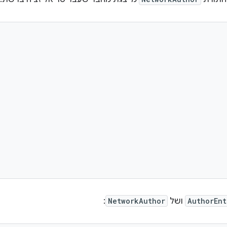
AuthorEnt
ושל
NetworkAuthor
: