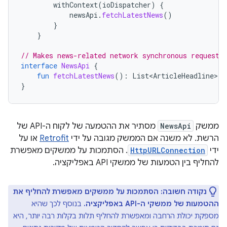
withContext
(
ioDispatcher
)
{
newsApi
.
fetchLatestNews
()
}
}
// Makes news-related network synchronous requests
interface
NewsApi
{
fun
fetchLatestNews
():
List<ArticleHeadline>
}
ממשק
NewsApi
מסתיר את ההטמעה של לקוח ה-API של
הרשת. לא משנה אם הממשק מגובה על ידי
Retrofit
או על
ידי
HttpURLConnection
. הסתמכות על ממשקים מאפשרת
להחליף בין הטמעות של ממשקי API באפליקציה.
נקודה חשובה:
הסתמכות על ממשקים מאפשרת להחליף את
ההטמעות של ממשקי ה-API באפליקציה.
בנוסף לכך שהיא
מספקת יכולת הרחבה ומאפשרת להחליף תלות בקלות רבה יותר, היא