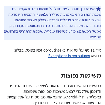
הערה:
דרך נוספת ליצור מודל של תוצאת האינטראקציות עם
שכבת הנתונים היא באמצעות מחלקה
. התבנית הזו מדמה
Result
שגיאות ואותות אחרים שיכולים להתרחש כחלק מעיבוד התוצאה.
בתבנית הזו, שכבת הנתונים מחזירה סוג
במקום
, וכך
T
Result<T>
ממשק המשתמש מודע לשגיאות
מוכרות
שיכולות להתרחש בתרחישים
מסוימים.
מידע נוסף על שגיאות ב-coroutines זמין בפוסט בבלוג
בנושא
Exceptions in coroutines
.
משימות נפוצות
בסעיפים הבאים מוצגות דוגמאות לשימוש בשכבת הנתונים
ולתכנון שלה כדי לבצע משימות מסוימות שנפוצות
באפליקציות ל-Android. הדוגמאות מבוססות על אפליקציית
החדשות הטיפוסית שהוזכרה קודם במדריך.