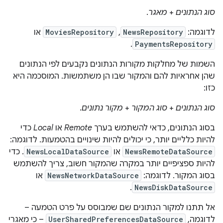
סוג הנתונים
+
מאגר
.
לדוגמה:
NewsRepository
,‏
MoviesRepository
או
.
PaymentsRepository
השמות של מחלקות מקורות הנתונים נקבעים לפי הנתונים
שהן אחראיות להם והמקור שבו הן משתמשות. המוסכמה היא
כזו:
סוג הנתונים
+
סוג המקור
+
מקור נתונים
.
בסוג הנתונים, כדאי להשתמש בערך
Remote
או
Local
כדי
להיות כלליים יותר, כי יכולים להיות שינויים בהטמעות. לדוגמה:
NewsRemoteDataSource
או
NewsLocalDataSource
. כדי
להיות ספציפיים יותר במקרה שהמקור חשוב, צריך להשתמש
בסוג המקור. לדוגמה:
NewsNetworkDataSource
או
.
NewsDiskDataSource
אל תתנו למקור הנתונים שם שמבוסס על פרט הטמעה –
לדוגמה,
UserSharedPreferencesDataSource
– כי מאגרי