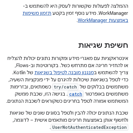
ההמלצה לפעולות שקשורות לעסק היא להשתמש ב-
WorkManager. מידע נוסף זמין בקטע
תזמון משימות
באמצעות WorkManager
.
חשיפת שגיאות
אינטראקציות עם מאגרי מידע ומקורות נתונים יכולות להצליח
או להחזיר חריגה אם מתרחש כשל. בקורוטינות וב-Flows,
צריך להשתמש ב
מנגנון מובנה לטיפול בשגיאות
של Kotlin.
כדי לטפל בשגיאות שיכולות להיגרם על ידי פונקציות השעיה,
משתמשים בבלוקים של
try/catch
כשמתאים, ובזרימות
משתמשים באופרטור
catch
. בגישה הזו, שכבת ממשק
המשתמש אמורה לטפל בחריגים כשקוראים לשכבת הנתונים.
שכבת הנתונים יכולה להבין ולטפל בסוגים שונים של שגיאות
ולחשוף אותן באמצעות חריגים מותאמים אישית – לדוגמה,
.
UserNotAuthenticatedException