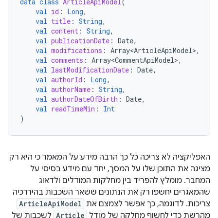
data
class
ArticleApiModel
(
val
id
:
Long
,
val
title
:
String
,
val
content
:
String
,
val
publicationDate
:
Date
,
val
modifications
:
Array<ArticleApiModel>
,
val
comments
:
Array<CommentApiModel>
,
val
lastModificationDate
:
Date
,
val
authorId
:
Long
,
val
authorName
:
String
,
val
authorDateOfBirth
:
Date
,
val
readTimeMin
:
Int
)
האפליקציה לא צריכה כל כך הרבה מידע על המאמר כי היא רק
מציגה את התוכן שלו על המסך, יחד עם מידע בסיסי על
המחבר. מומלץ להפריד בין מחלקות המודלים ולדאוג
שהמאגרים יחשפו רק את הנתונים ששאר השכבות בהיררכיה
צריכות. לדוגמה, כך אפשר לצמצם את
ArticleApiModel
מהרשת כדי לחשוף מחלקה של מודל
Article
לשכבות של