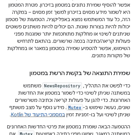
אפשר להוסיף שמירת נתונים במטמון בזיכרון. מטרת המטמון
היא לשמור מידע מסוים בזיכרון למשך זמן מסוים – במקרה
הזה, כל עוד המשתמש נמצא באפליקציה. הטמעות של מטמון
יכולות להיות בצורות שונות. הם יכולים להיות משתנים פשוטים
שניתנים לשינוי או מחלקות מתוחכמות יותר שמגנות מפני
פעולות קריאה/כתיבה בכמה שרשורים. בהתאם לתרחיש
השימוש, אפשר להטמיע שמירה במטמון במאגר או במחלקות
של מקורות נתונים.
שמירת התוצאה של בקשת הרשת במטמון
כדי לפשט את התהליך,
NewsRepository
משתמש
במשתנה שניתן לשינוי כדי לשמור במטמון את החדשות
האחרונות. כדי להגן על פעולות קריאה וכתיבה משרשורים
שונים, נעשה שימוש ב-
Mutex
. מידע נוסף על מצב משותף
שניתן לשינוי ועל בו-זמניות זמין
במסמכי התיעוד של Kotlin
.
ההטמעה הבאה שומרת במטמון את פרטי החדשות האחרונים
במשתנה במאגר, שמוגן מפני כתיבה באמצעות
Mutex
. אם