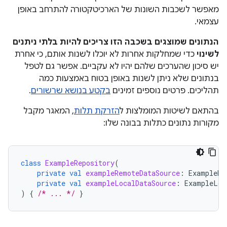
מאפשר לשכבות השונות של הארכיטקטורה להתרחב באופן
עצמאי.
הנתונים שמוצגים בשכבה הזו צריכים להיות בלתי ניתנים
לשינוי
כדי שמחלקות אחרות לא יוכלו לשנות אותם, כי אחרת
יש סיכון שהערכים שלהם יהיו לא עקביים. אפשר גם לטפל
בנתונים שלא ניתן לשנות באופן בטוח באמצעות כמה
תהליכים. פרטים נוספים זמינים
בקטע בנושא שרשורים
.
בהתאם לשיטות המומלצות ל
הזרקת תלות
, המאגר מקבל
מקורות נתונים כתלות בבונה שלו:
class
ExampleRepository
(
private
val
exampleRemoteDataSource
:
ExampleRe
private
val
exampleLocalDataSource
:
ExampleLoc
)
{
/* ... */
}