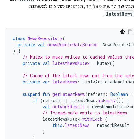
הבקשה לרשת מצליחה, הנתונים מוקצים למשתנה
.
latestNews
class
NewsRepository
(
private
val
newsRemoteDataSource
:
NewsRemoteData
)
{
// Mutex to make writes to cached values threa
private
val
latestNewsMutex
=
Mutex
()
// Cache of the latest news got from the netwo
private
var
latestNews
:
List<ArticleHeadline>
suspend
fun
getLatestNews
(
refresh
:
Boolean
=
f
if
(
refresh
||
latestNews
.
isEmpty
())
{
val
networkResult
=
newsRemoteDataSour
// Thread-safe write to latestNews
latestNewsMutex
.
withLock
{
this
.
latestNews
=
networkResult
}
}