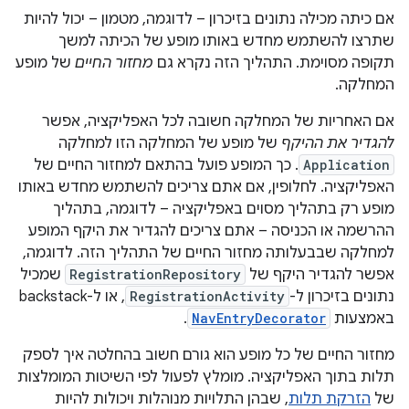
אם כיתה מכילה נתונים בזיכרון – לדוגמה, מטמון – יכול להיות
שתרצו להשתמש מחדש באותו מופע של הכיתה למשך
תקופה מסוימת. התהליך הזה נקרא גם
מחזור החיים
של מופע
המחלקה.
אם האחריות של המחלקה חשובה לכל האפליקציה, אפשר
להגדיר את ההיקף
של מופע של המחלקה הזו למחלקה
Application
. כך המופע פועל בהתאם למחזור החיים של
האפליקציה. לחלופין, אם אתם צריכים להשתמש מחדש באותו
מופע רק בתהליך מסוים באפליקציה – לדוגמה, בתהליך
ההרשמה או הכניסה – אתם צריכים להגדיר את היקף המופע
למחלקה שבבעלותה מחזור החיים של התהליך הזה. לדוגמה,
אפשר להגדיר היקף של
RegistrationRepository
שמכיל
נתונים בזיכרון ל-
RegistrationActivity
, או ל-backstack
באמצעות
NavEntryDecorator
.
מחזור החיים של כל מופע הוא גורם חשוב בהחלטה איך לספק
תלות בתוך האפליקציה. מומלץ לפעול לפי השיטות המומלצות
של
הזרקת תלות
, שבהן התלויות מנוהלות ויכולות להיות