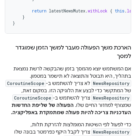
return
latestNewsMutex
.
withLock
{
this
.
lat
}
}
הארכת משך הפעולה מעבר למשך הזמן שמוגדר
למסך
אם המשתמש יוצא מהמסך בזמן שהבקשה לרשת נמצאת
בתהליך, היא תבוטל והתוצאה לא תישמר במטמון.
NewsRepository
לא צריך להשתמש ב-
CoroutineScope
של המתקשר כדי לבצע את הלוגיקה הזו. במקום זאת,
NewsRepository
צריך להשתמש ב-
CoroutineScope
שמצורף למחזור החיים שלו.
הפעולה של שליפת החדשות
העדכניות צריכה להיות פעולה שמתמקדת באפליקציה.
כדי לפעול לפי השיטות המומלצות להזרקת תלות,
NewsRepository
צריך לקבל היקף כפרמטר בבונה שלו