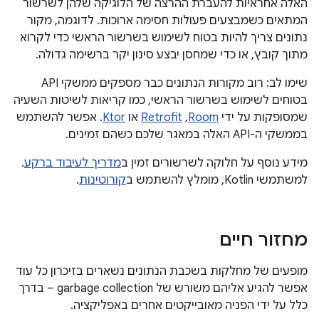
האלה אחראיות להעברת ההרצה של הלוגיקה שלהן לשרשור
המתאים כשמבצעים פעולות חסימה ארוכות. לדוגמה, מקור
נתונים צריך להיות בטוח לשימוש בשרשור הראשי כדי לקרוא
מתוך קובץ, או כדי שמחסן יבצע סינון יקר ברשימה גדולה.
שימו לב: רוב מקורות הנתונים כבר מספקים ממשקי API
בטוחים לשימוש בשרשור הראשי, כמו קריאות לשיטות השעיה
שמסופקות על ידי
Room
,‏
Retrofit
או
Ktor
. אפשר להשתמש
בממשקי ה-API האלה במאגר שלכם כשהם זמינים.
מידע נוסף על חלוקה לשרשורים זמין ב
מדריך לעיבוד ברקע
.
למשתמשי Kotlin, מומלץ להשתמש ב
קורוטינות
.
מחזור חיים
מופעים של מחלקות בשכבת הנתונים נשארים בזיכרון כל עוד
אפשר להגיע אליהם משורש של garbage collection – בדרך
כלל על ידי הפניה מאובייקטים אחרים באפליקציה.