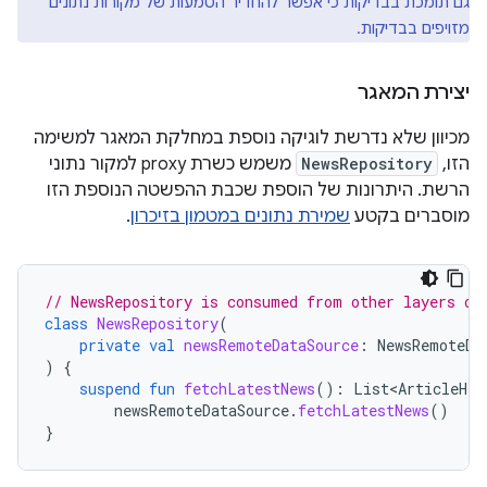
גם תומכת בבדיקות כי אפשר להחדיר הטמעות של מקורות נתונים
מזויפים בבדיקות.
יצירת המאגר
מכיוון שלא נדרשת לוגיקה נוספת במחלקת המאגר למשימה
הזו,
NewsRepository
משמש כשרת proxy למקור נתוני
הרשת. היתרונות של הוספת שכבת ההפשטה הנוספת הזו
מוסברים בקטע
שמירת נתונים במטמון בזיכרון
.
// NewsRepository is consumed from other layers of
class
NewsRepository
(
private
val
newsRemoteDataSource
:
NewsRemoteDa
)
{
suspend
fun
fetchLatestNews
():
List<ArticleHea
newsRemoteDataSource
.
fetchLatestNews
()
}