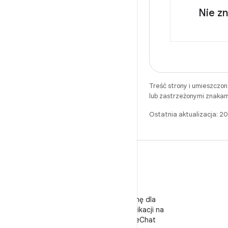
Nie z
Treść strony i umieszczo
lub zastrzeżonymi znakam
Ostatnia aktualizacja: 
WeChat
Obserwuj stronę dla
deweloperów aplikacji na
Androida w WeChat