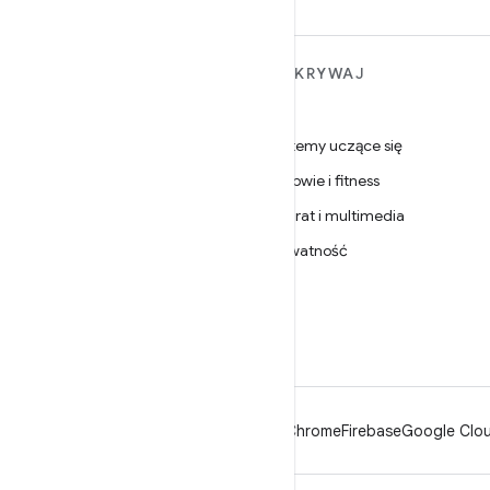
WIĘCEJ INFORMACJI O
ODKRYWAJ
ANDROIDZIE
Gry
Android
Systemy uczące się
Android dla firm
Zdrowie i fitness
Zabezpieczenia
Aparat i multimedia
Źródło
Prywatność
Wiadomości
5G
Blog
Podcasty
Android
Chrome
Firebase
Google Clou