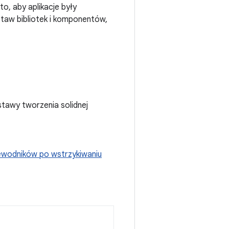
o, aby aplikacje były
staw bibliotek i komponentów,
tawy tworzenia solidnej
ewodników po wstrzykiwaniu