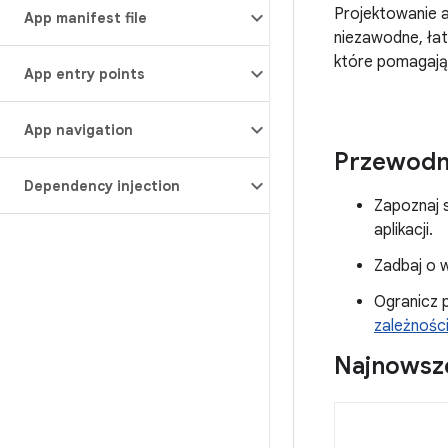
Projektowanie a
App manifest file
niezawodne, łat
które pomagają
App entry points
App navigation
Przewodn
Dependency injection
Zapoznaj 
aplikacji.
Zadbaj o 
Ogranicz 
zależnośc
Najnowsze