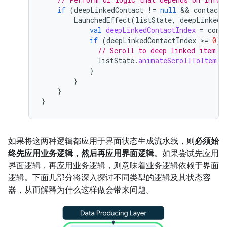
if
(
deepLinkedContact
!=
null
 && 
contacts
LaunchedEffect
(
listState
,
deepLinkedC
val
deepLinkedContactIndex
=
cont
if
(
deepLinkedContactIndex
>
=
0
)
// Scroll to deep linked item
listState
.
animateScrollToItem
(
d
}
}
}
}
如果将这两种逻辑都应用于界面状态生成流水线，则
必须始
终先应用业务逻辑，然后再应用界面逻辑
。如果尝试先应用
界面逻辑，再应用业务逻辑，则意味着业务逻辑依赖于界面
逻辑。下面几部分将深入探讨不同类型的逻辑及其状态容
器，从而解释为什么这样做会带来问题。