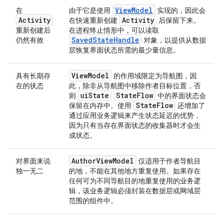
ViewModel
在
由于它是使用
实现的，因此会
Activity
Activity
在快速重新创建
后保留下来。
重新创建后
在进程终止情形中，可以读取
SavedStateHandle
仍然有效
对象，以提供从数据
层恢复界面状态所需的最少量信息。
View
Model
具有长期存
的作用域限定为导航图，因
在的状态
此，除非从导航图中移除作者目标位置，否
ui
State
State
Flow
则
中的界面状态会
State
Flow
保留在内存中。使用
还增加了
通过应用业务逻辑来产生状态延迟的优势，
因为只有当存在界面状态的收集器时才会生
成状态。
Author
View
Model
对界面来说
仅适用于作者导航目
独一无二
的地，不能在其他地方重复使用。如果存在
任何可为不同导航目的地重复使用的业务逻
辑，该业务逻辑必须封装在数据层或网域层
范围的组件中。