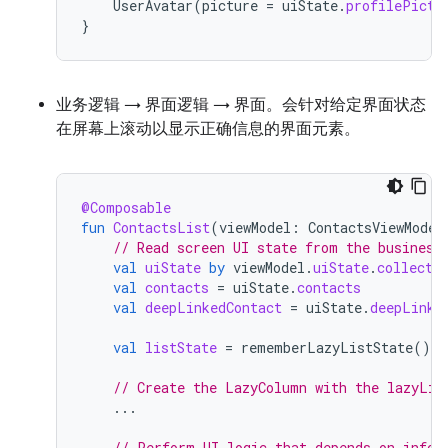
UserAvatar
(
picture
=
uiState
.
profilePictu
}
业务逻辑 → 界面逻辑 → 界面。会针对给定界面状态
在屏幕上滚动以显示正确信息的界面元素。
@Composable
fun
ContactsList
(
viewModel
:
ContactsViewModel
// Read screen UI state from the business
val
uiState
by
viewModel
.
uiState
.
collectA
val
contacts
=
uiState
.
contacts
val
deepLinkedContact
=
uiState
.
deepLinke
val
listState
=
rememberLazyListState
()
// Create the LazyColumn with the lazyLis
...
// Perform UI logic that depends on infor