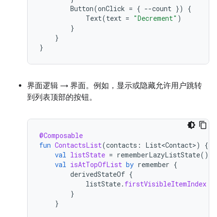
Button
(
onClick
=
{
--
count
})
{
Text
(
text
=
"Decrement"
)
}
}
}
界面逻辑 → 界面。例如，显示或隐藏允许用户跳转
到列表顶部的按钮。
@Composable
fun
ContactsList
(
contacts
:
List<Contact>
)
{
val
listState
=
rememberLazyListState
()
val
isAtTopOfList
by
remember
{
derivedStateOf
{
listState
.
firstVisibleItemIndex
 <
}
}