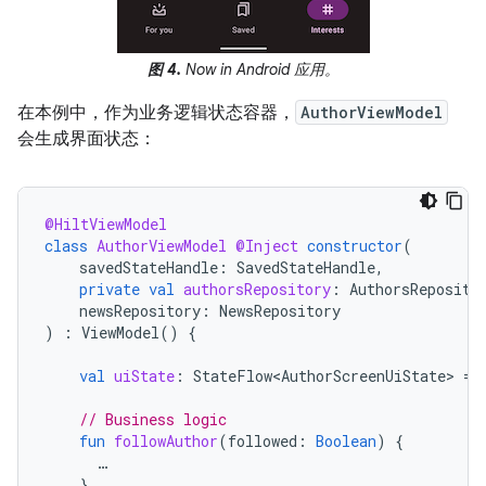
图 4.
Now in Android 应用。
在本例中，作为业务逻辑状态容器，
AuthorViewModel
会生成界面状态：
@HiltViewModel
class
AuthorViewModel
@Inject
constructor
(
savedStateHandle
:
SavedStateHandle
,
private
val
authorsRepository
:
AuthorsReposito
newsRepository
:
NewsRepository
)
:
ViewModel
()
{
val
uiState
:
StateFlow<AuthorScreenUiState>
=
// Business logic
fun
followAuthor
(
followed
:
Boolean
)
{
…
}