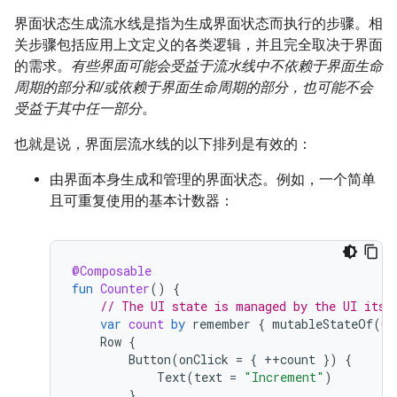
界面状态生成流水线是指为生成界面状态而执行的步骤。相
关步骤包括应用上文定义的各类逻辑，并且完全取决于界面
的需求。
有些界面可能会受益于流水线中不依赖于界面生命
周期的部分和/或依赖于界面生命周期的部分，也可能不会
受益于其中任一部分
。
也就是说，界面层流水线的以下排列是有效的：
由界面本身生成和管理的界面状态。例如，一个简单
且可重复使用的基本计数器：
@Composable
fun
Counter
()
{
// The UI state is managed by the UI itse
var
count
by
remember
{
mutableStateOf
(
0
)
Row
{
Button
(
onClick
=
{
++
count
})
{
Text
(
text
=
"Increment"
)
}