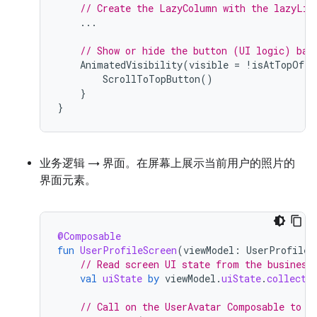
// Create the LazyColumn with the lazyLis
...
// Show or hide the button (UI logic) bas
AnimatedVisibility
(
visible
=
!
isAtTopOfLi
ScrollToTopButton
()
}
}
业务逻辑 → 界面。在屏幕上展示当前用户的照片的
界面元素。
@Composable
fun
UserProfileScreen
(
viewModel
:
UserProfileV
// Read screen UI state from the business
val
uiState
by
viewModel
.
uiState
.
collectA
// Call on the UserAvatar Composable to d