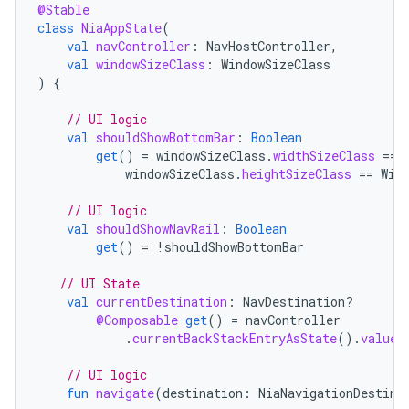
@Stable
class
NiaAppState
(
val
navController
:
NavHostController
,
val
windowSizeClass
:
WindowSizeClass
)
{
// UI logic
val
shouldShowBottomBar
:
Boolean
get
()
=
windowSizeClass
.
widthSizeClass
==
windowSizeClass
.
heightSizeClass
==
Win
// UI logic
val
shouldShowNavRail
:
Boolean
get
()
=
!
shouldShowBottomBar
// UI State
val
currentDestination
:
NavDestination?
@Composable
get
()
=
navController
.
currentBackStackEntryAsState
().
value
?
// UI logic
fun
navigate
(
destination
:
NiaNavigationDestina