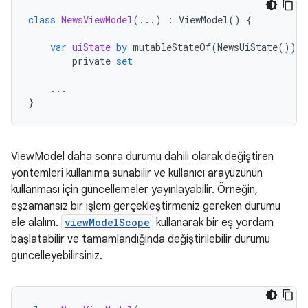
class
NewsViewModel
(...)
:
ViewModel
()
{
var
uiState
by
mutableStateOf
(
NewsUiState
())
private
set
...
}
ViewModel daha sonra durumu dahili olarak değiştiren
yöntemleri kullanıma sunabilir ve kullanıcı arayüzünün
kullanması için güncellemeler yayınlayabilir. Örneğin,
eşzamansız bir işlem gerçekleştirmeniz gereken durumu
ele alalım.
viewModelScope
kullanarak bir eş yordam
başlatabilir ve tamamlandığında değiştirilebilir durumu
güncelleyebilirsiniz.