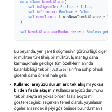
data
class
NewsUiState
(
val
isSignedIn
:
Boolean
=
false
,
val
isPremium
:
Boolean
=
false
,
val
newsItems
:
List<NewsItemUiState>
=
li
)
val
NewsUiState
.
canBookmarkNews
:
Boolean
get
(
Bu beyanda, yer işareti düğmesinin görünürlüğü diğer
iki mülkten türetilmiş bir mülktür. İş mantığı daha
karmaşık hale geldikçe tüm özelliklerin anında
kullanılabildiği tek bir
UiState
sınıfına sahip olmak
giderek daha önemli hale gelir.
Kullanıcı arayüzü durumları: tek akış mı yoksa
birden fazla akış mı?
Kullanıcı arayüzü durumunu
tek bir akışta mı yoksa birden fazla akışta mı
göstereceğinizi seçerken temel olarak, yayınlanan
öğeler arasındaki ilişkiyi göz önünde bulundurmanız