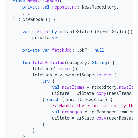
class
NewsViewModel
(
private
val
repository
:
NewsRepository
,
...
)
:
ViewModel
()
{
var
uiState
by
mutableStateOf
(
NewsUiState
())
private
set
private
var
fetchJob
:
Job? 
=
null
fun
fetchArticles
(
category
:
String
)
{
fetchJob
?.
cancel
()
fetchJob
=
viewModelScope
.
launch
{
try
{
val
newsItems
=
repository
.
newsIte
uiState
=
uiState
.
copy
(
newsItems
=
}
catch
(
ioe
:
IOException
)
{
// Handle the error and notify the
val
messages
=
getMessagesFromThro
uiState
=
uiState
.
copy
(
userMessage
}
}
}