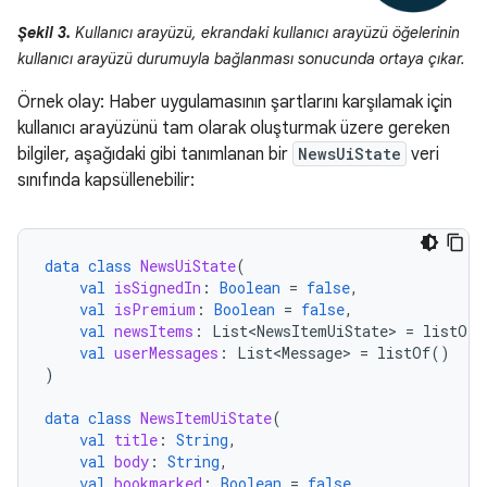
Şekil 3.
Kullanıcı arayüzü, ekrandaki kullanıcı arayüzü öğelerinin
kullanıcı arayüzü durumuyla bağlanması sonucunda ortaya çıkar.
Örnek olay: Haber uygulamasının şartlarını karşılamak için
kullanıcı arayüzünü tam olarak oluşturmak üzere gereken
bilgiler, aşağıdaki gibi tanımlanan bir
NewsUiState
veri
sınıfında kapsüllenebilir:
data
class
NewsUiState
(
val
isSignedIn
:
Boolean
=
false
,
val
isPremium
:
Boolean
=
false
,
val
newsItems
:
List<NewsItemUiState>
=
listOf
(
val
userMessages
:
List<Message>
=
listOf
()
)
data
class
NewsItemUiState
(
val
title
:
String
,
val
body
:
String
,
val
bookmarked
:
Boolean
=
false
,