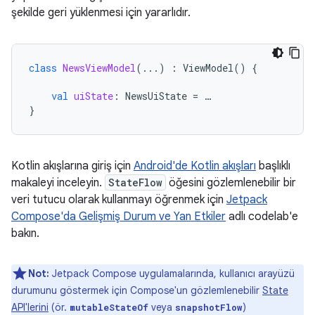
şekilde geri yüklenmesi için yararlıdır.
class
NewsViewModel
(...)
:
ViewModel
()
{
val
uiState
:
NewsUiState
=
…
}
Kotlin akışlarına giriş için
Android'de Kotlin akışları
başlıklı
makaleyi inceleyin.
StateFlow
öğesini gözlemlenebilir bir
veri tutucu olarak kullanmayı öğrenmek için
Jetpack
Compose'da Gelişmiş Durum ve Yan Etkiler
adlı codelab'e
bakın.
Not:
Jetpack Compose uygulamalarında, kullanıcı arayüzü
durumunu göstermek için Compose'un gözlemlenebilir
State
API'lerini
(ör.
veya
)
mutableStateOf
snapshotFlow