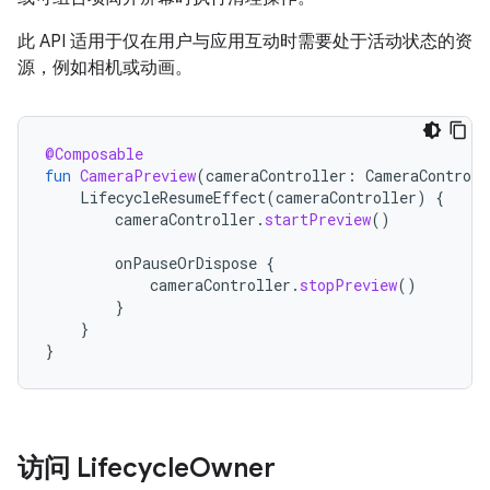
此 API 适用于仅在用户与应用互动时需要处于活动状态的资
源，例如相机或动画。
@Composable
fun
CameraPreview
(
cameraController
:
CameraControll
LifecycleResumeEffect
(
cameraController
)
{
cameraController
.
startPreview
()
onPauseOrDispose
{
cameraController
.
stopPreview
()
}
}
}
访问 Lifecycle
Owner