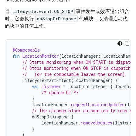
当
Lifecycle.Event.ON_STOP
事件发生或效应退出组合
时，它会执行
onStopOrDispose
代码块，以清理启动代
码块中的任何工作。
@Composable
fun
LocationMonitor
(
locationManager
:
LocationManag
// Starts monitoring when ON_START is dispatch
// Stops monitoring when ON_STOP is dispatched
//   (or the composable leaves the screen)
LifecycleStartEffect
(
locationManager
)
{
val
listener
=
LocationListener
{
location
/* update UI */
}
locationManager
.
requestLocationUpdates
(
lis
// The cleanup block automatically runs on
onStopOrDispose
{
locationManager
.
removeUpdates
(
listener
}
}