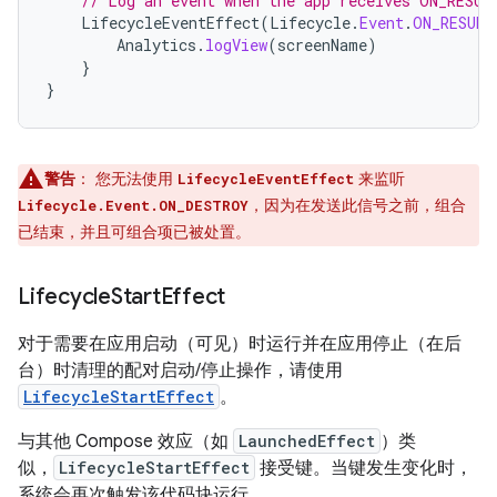
// Log an event when the app receives ON_RESUM
LifecycleEventEffect
(
Lifecycle
.
Event
.
ON_RESUME
Analytics
.
logView
(
screenName
)
}
}
警告
：
您无法使用
来监听
LifecycleEventEffect
，因为在发送此信号之前，组合
Lifecycle.Event.ON_DESTROY
已结束，并且可组合项已被处置。
Lifecycle
Start
Effect
对于需要在应用启动（可见）时运行并在应用停止（在后
台）时清理的配对启动/停止操作，请使用
LifecycleStartEffect
。
与其他 Compose 效应（如
LaunchedEffect
）类
似，
LifecycleStartEffect
接受键。当键发生变化时，
系统会再次触发该代码块运行。