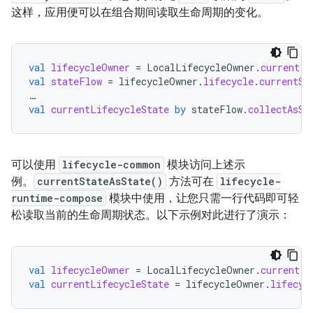
这样，应用便可以在组合期间读取生命周期的变化。
val
lifecycleOwner
=
LocalLifecycleOwner
.
current
val
stateFlow
=
lifecycleOwner
.
lifecycle
.
currentSt
…
val
currentLifecycleState
by
stateFlow
.
collectAsSt
可以使用
lifecycle-common
模块访问上述示
例。
currentStateAsState()
方法可在
lifecycle-
runtime-compose
模块中使用，让您只需一行代码即可轻
松读取当前的生命周期状态。以下示例对此进行了演示：
val
lifecycleOwner
=
LocalLifecycleOwner
.
current
val
currentLifecycleState
=
lifecycleOwner
.
lifecyc