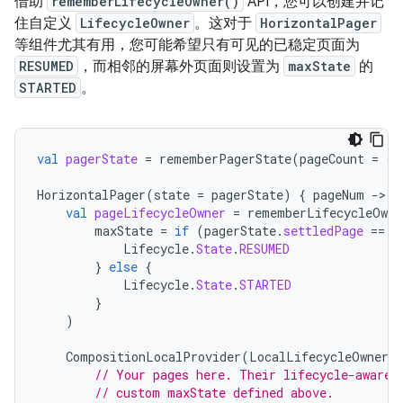
借助
rememberLifecycleOwner()
API，您可以创建并记
住自定义
LifecycleOwner
。这对于
HorizontalPager
等组件尤其有用，您可能希望只有可见的已稳定页面为
RESUMED
，而相邻的屏幕外页面则设置为
maxState
的
STARTED
。
val
pagerState
=
rememberPagerState
(
pageCount
=
{
HorizontalPager
(
state
=
pagerState
)
{
pageNum
-
val
pageLifecycleOwner
=
rememberLifecycleOwne
maxState
=
if
(
pagerState
.
settledPage
==
p
Lifecycle
.
State
.
RESUMED
}
else
{
Lifecycle
.
State
.
STARTED
}
)
CompositionLocalProvider
(
LocalLifecycleOwner
p
// Your pages here. Their lifecycle-aware 
// custom maxState defined above.