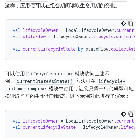
这样，应用便可以在组合期间读取生命周期的变化。
val
lifecycleOwner
=
LocalLifecycleOwner
.
current
val
stateFlow
=
lifecycleOwner
.
lifecycle
.
currentSt
…
val
currentLifecycleState
by
stateFlow
.
collectAsSt
可以使用
lifecycle-common
模块访问上述示
例。
currentStateAsState()
方法可在
lifecycle-
runtime-compose
模块中使用，让您只需一行代码即可轻
松读取当前的生命周期状态。以下示例对此进行了演示：
val
lifecycleOwner
=
LocalLifecycleOwner
.
current
val
currentLifecycleState
=
lifecycleOwner
.
lifecyc