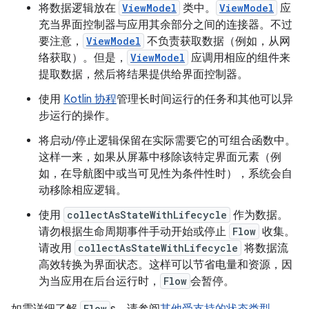
将数据逻辑放在
ViewModel
类中。
ViewModel
应
充当界面控制器与应用其余部分之间的连接器。不过
要注意，
ViewModel
不负责获取数据（例如，从网
络获取）。但是，
ViewModel
应调用相应的组件来
提取数据，然后将结果提供给界面控制器。
使用
Kotlin 协程
管理长时间运行的任务和其他可以异
步运行的操作。
将启动/停止逻辑保留在实际需要它的可组合函数中。
这样一来，如果从屏幕中移除该特定界面元素（例
如，在导航图中或当可见性为条件性时），系统会自
动移除相应逻辑。
使用
collectAsStateWithLifecycle
作为数据。
请勿根据生命周期事件手动开始或停止
Flow
收集。
请改用
collectAsStateWithLifecycle
将数据流
高效转换为界面状态。这样可以节省电量和资源，因
为当应用在后台运行时，
Flow
会暂停。
Flow