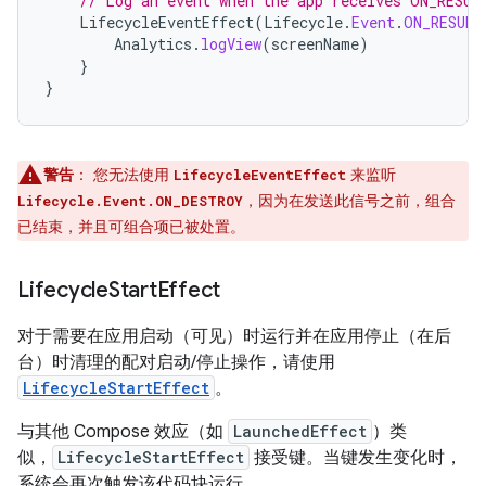
// Log an event when the app receives ON_RESUM
LifecycleEventEffect
(
Lifecycle
.
Event
.
ON_RESUME
Analytics
.
logView
(
screenName
)
}
}
警告
：
您无法使用
来监听
LifecycleEventEffect
，因为在发送此信号之前，组合
Lifecycle.Event.ON_DESTROY
已结束，并且可组合项已被处置。
Lifecycle
Start
Effect
对于需要在应用启动（可见）时运行并在应用停止（在后
台）时清理的配对启动/停止操作，请使用
LifecycleStartEffect
。
与其他 Compose 效应（如
LaunchedEffect
）类
似，
LifecycleStartEffect
接受键。当键发生变化时，
系统会再次触发该代码块运行。