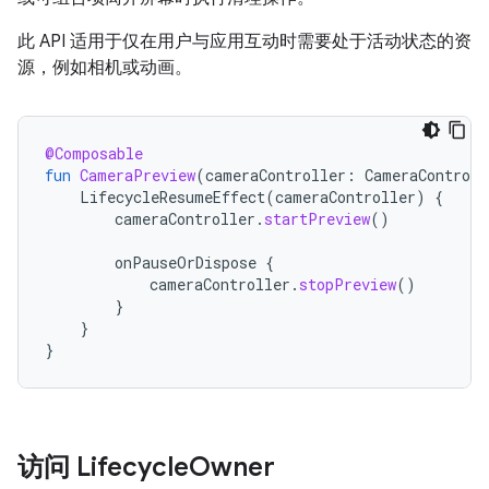
此 API 适用于仅在用户与应用互动时需要处于活动状态的资
源，例如相机或动画。
@Composable
fun
CameraPreview
(
cameraController
:
CameraControll
LifecycleResumeEffect
(
cameraController
)
{
cameraController
.
startPreview
()
onPauseOrDispose
{
cameraController
.
stopPreview
()
}
}
}
访问 Lifecycle
Owner