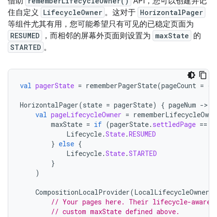
借助
rememberLifecycleOwner()
API，您可以创建并记
住自定义
LifecycleOwner
。这对于
HorizontalPager
等组件尤其有用，您可能希望只有可见的已稳定页面为
RESUMED
，而相邻的屏幕外页面则设置为
maxState
的
STARTED
。
val
pagerState
=
rememberPagerState
(
pageCount
=
{
HorizontalPager
(
state
=
pagerState
)
{
pageNum
-
val
pageLifecycleOwner
=
rememberLifecycleOwne
maxState
=
if
(
pagerState
.
settledPage
==
p
Lifecycle
.
State
.
RESUMED
}
else
{
Lifecycle
.
State
.
STARTED
}
)
CompositionLocalProvider
(
LocalLifecycleOwner
p
// Your pages here. Their lifecycle-aware 
// custom maxState defined above.