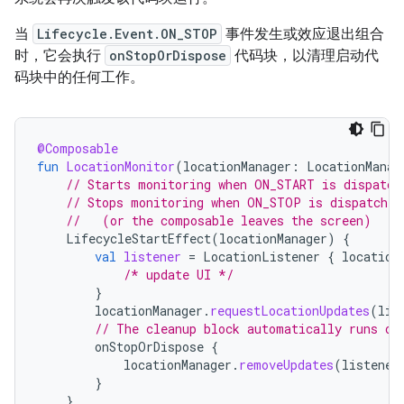
当
Lifecycle.Event.ON_STOP
事件发生或效应退出组合
时，它会执行
onStopOrDispose
代码块，以清理启动代
码块中的任何工作。
@Composable
fun
LocationMonitor
(
locationManager
:
LocationManag
// Starts monitoring when ON_START is dispatch
// Stops monitoring when ON_STOP is dispatched
//   (or the composable leaves the screen)
LifecycleStartEffect
(
locationManager
)
{
val
listener
=
LocationListener
{
location
/* update UI */
}
locationManager
.
requestLocationUpdates
(
lis
// The cleanup block automatically runs on
onStopOrDispose
{
locationManager
.
removeUpdates
(
listener
}
}