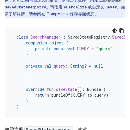
象，而不是编写自定义的生命周期感知型组件，则无需直接挂接到
。请改用
或自定义
。如
SavedStateRegistry
@Parcelize
Saver
需了解详情，请参阅
在 Compose 中保存界面状态
。
class
SearchManager
:
SavedStateRegistry
.
SavedSt
companion
object
{
private
const
val
QUERY
=
"query"
}
private
val
query
:
String?
=
null
...
override
fun
saveState
():
Bundle
{
return
bundleOf
(
QUERY
to
query
)
}
}
如需注册
SavedStateProvider
，请对