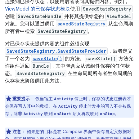
连接到已保存状态，以使用后者或向其提供内容。例如，
ViewModel 的已保存状态模块
使用
SavedStateRegistry
创建
SavedStateHandle
并将其提供给您的
ViewModel
对象。您可以通过调用
savedStateRegistry
从生命周期
所有者中检索
SavedStateRegistry
。
对已保存状态提供内容的组件必须实现
SavedStateRegistry.SavedStateProvider
，后者定义
了一个名为
saveState()
的方法。
saveState()
方法允
许组件返回
Bundle
，其中包含应从该组件保存的任何状
态。
SavedStateRegistry
在生命周期所有者生命周期的
保存状态阶段调用此方法。
重要提示
：
仅当宿主
停止时，保存的状态注册表才
Activity
会保存写入其中的数据。在
停止时发生的写入不会被保
Activity
存，除非
收到
后又再次收到
。
Activity
onStart
onStop
注意
：
如果您的目标是在 Compose 界面中保存自定义数据对