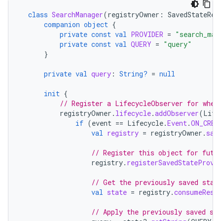
class
SearchManager
(
registryOwner
:
SavedStateReg
companion
object
{
private
const
val
PROVIDER
=
"search_man
private
const
val
QUERY
=
"query"
}
private
val
query
:
String?
=
null
init
{
// Register a LifecycleObserver for when
registryOwner
.
lifecycle
.
addObserver
(
Life
if
(
event
==
Lifecycle
.
Event
.
ON_CREA
val
registry
=
registryOwner
.
sav
// Register this object for futu
registry
.
registerSavedStateProvi
// Get the previously saved stat
val
state
=
registry
.
consumeRest
// Apply the previously saved st