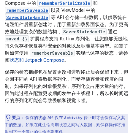
Compose 中的
rememberSerializable
和
rememberSaveable
以及 ViewModel 中的
SavedStateHandle
等 API 会存储一些数据，以供系统在
销毁组件后重新创建时，用于重新加载界面状态。为了更高
效地处理复杂的数据结构，
SavedStateHandle
通过
saved {}
扩展程序支持 Kotlinx 序列化，让您能够无缝地
持久保存和恢复类型安全的对象以及标准基本类型。如需了
解如何使用
rememberSaveable
实现已保存的状态，请参
阅
状态和 Jetpack Compose
。
保存的状态捆绑包在配置更改和进程终止后会保留下来，但
会因不同的 API 将数据序列化，而受存储容量和速度的限
制。如果序列化的对象很复杂，序列化会占用大量的内存。
因为此过程在配置更改期间发生在主线程上，所以长时间运
行的序列化可能会导致丢帧和视觉卡顿。
要点
：
保存的状态 API 仅在
停止时才会保存写入其
Activity
中的数据。如果在此生命周期状态之间写入数据，则保存操作将推
迟到下一个停止的生命周期事件。