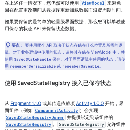
在上述任一情况下，您仍然可以使用
ViewModel
来避免
因在配置更改期间从数据库重新加载数据而浪费周期时间。
如果要保留的是简单的轻量级界面数据，那么您可以单独使
用保存的状态 API 来保留状态数据。
要点
：
要使用哪个 API 取决于状态存储在什么位置及所需的逻
辑。对于
业务逻辑
中使用的状态，请将其存储在 ViewModel 中，并
使用
保存。对于
界面逻辑
中使用的状态，请使
SavedStateHandle
用
或
。
rememberSerializable
rememberSaveable
使用 Saved
State
Registry 接入已保存状态
从
Fragment 1.1.0
或其传递依赖项
Activity 1.0.0
开始，界
面组件（例如
ComponentActivity
）会实现
SavedStateRegistryOwner
并提供绑定到该组件的
SavedStateRegistry
。
SavedStateRegistry
允许组件