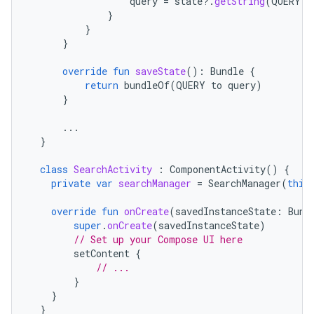
query
=
state
?.
getString
(
QUERY
)
}
}
}
override
fun
saveState
():
Bundle
{
return
bundleOf
(
QUERY
to
query
)
}
...
}
class
SearchActivity
:
ComponentActivity
()
{
private
var
searchManager
=
SearchManager
(
this
override
fun
onCreate
(
savedInstanceState
:
Bund
super
.
onCreate
(
savedInstanceState
)
// Set up your Compose UI here
setContent
{
// ...
}
}
}