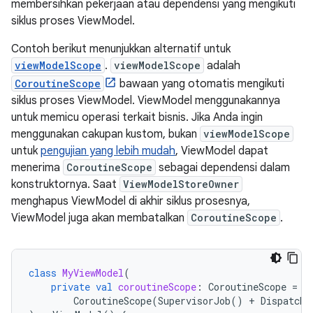
membersihkan pekerjaan atau dependensi yang mengikuti
siklus proses ViewModel.
Contoh berikut menunjukkan alternatif untuk
viewModelScope
.
viewModelScope
adalah
CoroutineScope
bawaan yang otomatis mengikuti
siklus proses ViewModel. ViewModel menggunakannya
untuk memicu operasi terkait bisnis. Jika Anda ingin
menggunakan cakupan kustom, bukan
viewModelScope
untuk
pengujian yang lebih mudah
, ViewModel dapat
menerima
CoroutineScope
sebagai dependensi dalam
konstruktornya. Saat
ViewModelStoreOwner
menghapus ViewModel di akhir siklus prosesnya,
ViewModel juga akan membatalkan
CoroutineScope
.
class
MyViewModel
(
private
val
coroutineScope
:
CoroutineScope
=
CoroutineScope
(
SupervisorJob
()
+
Dispatche