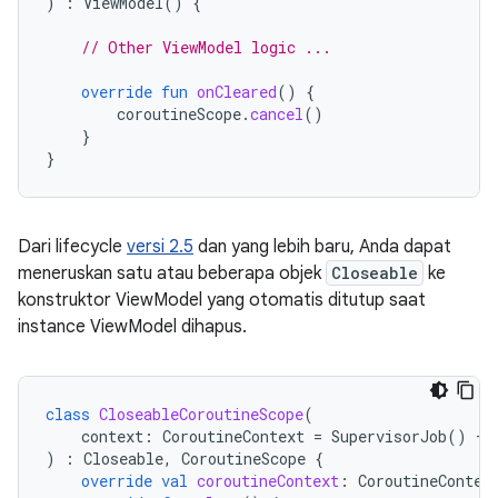
)
:
ViewModel
()
{
// Other ViewModel logic ...
override
fun
onCleared
()
{
coroutineScope
.
cancel
()
}
}
Dari lifecycle
versi 2.5
dan yang lebih baru, Anda dapat
meneruskan satu atau beberapa objek
Closeable
ke
konstruktor ViewModel yang otomatis ditutup saat
instance ViewModel dihapus.
class
CloseableCoroutineScope
(
context
:
CoroutineContext
=
SupervisorJob
()
+
)
:
Closeable
,
CoroutineScope
{
override
val
coroutineContext
:
CoroutineContex