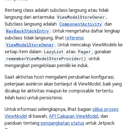
Rentang class adalah subclass langsung atau tidak
langsung dari antarmuka
ViewModelStoreOwner
.
Subclass langsung adalah
ComponentActivity
dan
NavBackStackEntry
. Untuk mengetahui daftar lengkap
subclass tidak langsung, lihat
referensi
ViewModelStoreOwner
. Untuk mencakup ViewModels ke
setiap item dalam
LazyList
atau
Pager
, gunakan
rememberViewModelStoreProvider()
untuk
mengangkat pengelolaan pemilik ke induk.
Saat aktivitas host mengalami perubahan konfigurasi,
pekerjaan asinkron akan berlanjut di ViewModel, baik yang
dicakup ke aktivitas maupun ke composable tertentu.
Inilah kunci untuk persistensi.
Untuk informasi selengkapnya, lihat bagian
siklus proses
ViewModel
di bawah,
API Cakupan ViewModel
, dan
panduan tentang
pengangkatan status
untuk Jetpack