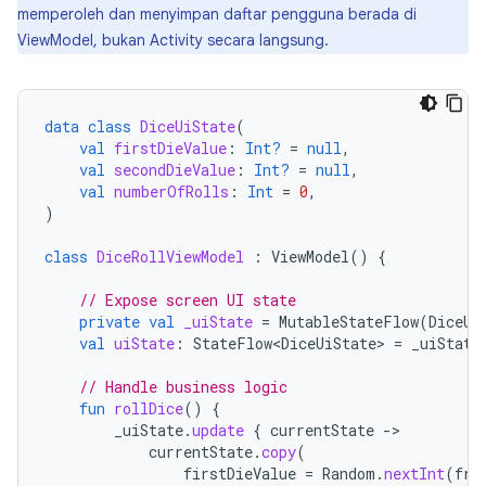
memperoleh dan menyimpan daftar pengguna berada di
ViewModel, bukan Activity secara langsung.
data
class
DiceUiState
(
val
firstDieValue
:
Int?
=
null
,
val
secondDieValue
:
Int?
=
null
,
val
numberOfRolls
:
Int
=
0
,
)
class
DiceRollViewModel
:
ViewModel
()
{
// Expose screen UI state
private
val
_uiState
=
MutableStateFlow
(
DiceUi
val
uiState
:
StateFlow<DiceUiState>
=
_uiState
// Handle business logic
fun
rollDice
()
{
_uiState
.
update
{
currentState
-
currentState
.
copy
(
firstDieValue
=
Random
.
nextInt
(
fro