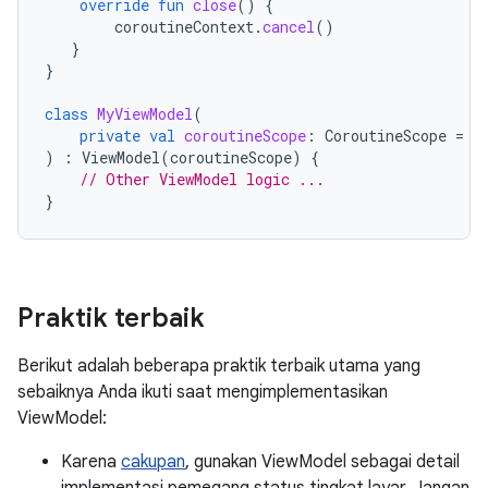
override
fun
close
()
{
coroutineContext
.
cancel
()
}
}
class
MyViewModel
(
private
val
coroutineScope
:
CoroutineScope
=
C
)
:
ViewModel
(
coroutineScope
)
{
// Other ViewModel logic ...
}
Praktik terbaik
Berikut adalah beberapa praktik terbaik utama yang
sebaiknya Anda ikuti saat mengimplementasikan
ViewModel:
Karena
cakupan
, gunakan ViewModel sebagai detail
implementasi pemegang status tingkat layar. Jangan