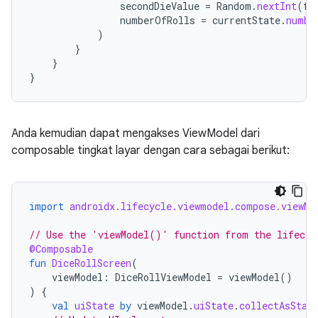
secondDieValue
=
Random
.
nextInt
(
fr
numberOfRolls
=
currentState
.
numbe
)
}
}
}
Anda kemudian dapat mengakses ViewModel dari
composable tingkat layar dengan cara sebagai berikut:
import
androidx.lifecycle.viewmodel.compose.viewMo
// Use the 'viewModel()' function from the lifecyc
@Composable
fun
DiceRollScreen
(
viewModel
:
DiceRollViewModel
=
viewModel
()
)
{
val
uiState
by
viewModel
.
uiState
.
collectAsStat