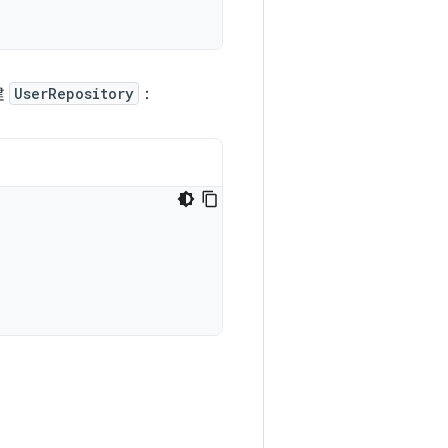
建
UserRepository
：