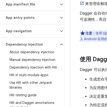
来管理依赖
App manifest file
Dagger 
App entry points
可追溯性，而且
App navigation
注意：
使用
Hil
入 Android 应
Dependency injection
About dependency injection
使用 Dag
Manual dependency injection
Dependency injection with Hilt
Dagger 
Hilt in multi-module apps
生成您在手
Use Hilt with other Jetpack
libraries
为应用图
Hilt testing guide
决定是重
Hilt and Dagger annotations
为特定流程