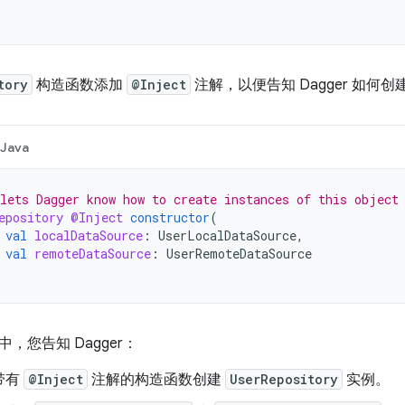
tory
构造函数添加
@Inject
注解，以便告知 Dagger 如何创
Java
lets Dagger know how to create instances of this object
epository
@Inject
constructor
(
val
localDataSource
:
UserLocalDataSource
,
val
remoteDataSource
:
UserRemoteDataSource
，您告知 Dagger：
带有
@Inject
注解的构造函数创建
UserRepository
实例。