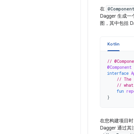
在
@Componen
Dagger 生
图，其中包括 D
Kotlin
// @Compone
@Component
interface
A
// The 
// what
fun
rep
}
在您构建项目时，
Dagger 