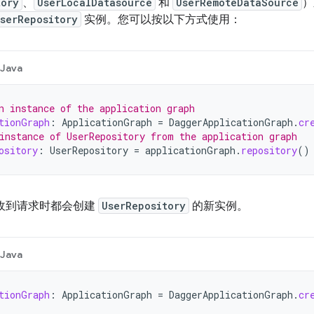
tory
、
UserLocalDatasource
和
UserRemoteDataSource
）
serRepository
实例。您可以按以下方式使用：
Java
n instance of the application graph
tionGraph
:
ApplicationGraph
=
DaggerApplicationGraph
.
cr
instance of UserRepository from the application graph
ository
:
UserRepository
=
applicationGraph
.
repository
()
每次收到请求时都会创建
UserRepository
的新实例。
Java
tionGraph
:
ApplicationGraph
=
DaggerApplicationGraph
.
cr