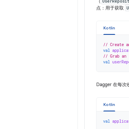
（
UserReposi
点：用于获取
U
Kotlin
// Create a
val
applica
// Grab an 
val
userRep
Dagger 在
Kotlin
val
applica