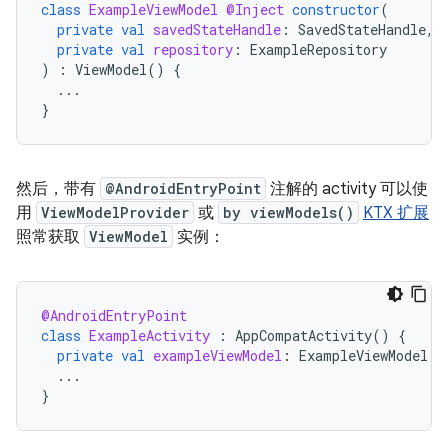
class
ExampleViewModel
@Inject
constructor
(
private
val
savedStateHandle
:
SavedStateHandle
,
private
val
repository
:
ExampleRepository
)
:
ViewModel
()
{
...
}
然后，带有
@AndroidEntryPoint
注解的 activity 可以使
用
ViewModelProvider
或
by viewModels()
KTX 扩展
照常获取
ViewModel
实例：
@AndroidEntryPoint
class
ExampleActivity
:
AppCompatActivity
()
{
private
val
exampleViewModel
:
ExampleViewModel
b
...
}