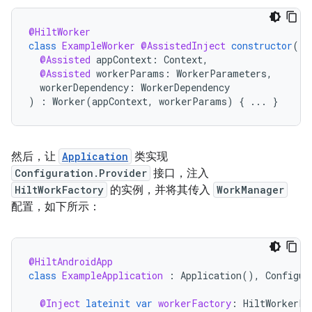
@HiltWorker
class
ExampleWorker
@AssistedInject
constructor
(
@Assisted
appContext
:
Context
,
@Assisted
workerParams
:
WorkerParameters
,
workerDependency
:
WorkerDependency
)
:
Worker
(
appContext
,
workerParams
)
{
...
}
然后，让
Application
类实现
Configuration.Provider
接口，注入
HiltWorkFactory
的实例，并将其传入
WorkManager
配置，如下所示：
@HiltAndroidApp
class
ExampleApplication
:
Application
(),
Configur
@Inject
lateinit
var
workerFactory
:
HiltWorkerFa