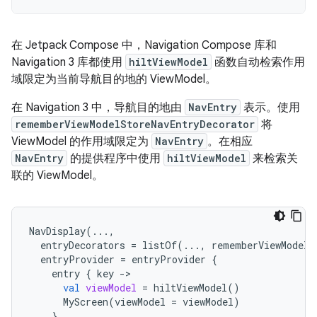
在 Jetpack Compose 中，Navigation Compose 库和
Navigation 3 库都使用
hiltViewModel
函数自动检索作用
域限定为当前导航目的地的 ViewModel。
在 Navigation 3 中，导航目的地由
NavEntry
表示。使用
rememberViewModelStoreNavEntryDecorator
将
ViewModel 的作用域限定为
NavEntry
。
在相应
NavEntry
的提供程序中使用
hiltViewModel
来检索关
联的 ViewModel。
NavDisplay
(...,
entryDecorators
=
listOf
(...,
rememberViewModelS
entryProvider
=
entryProvider
{
entry
{
key
->
val
viewModel
=
hiltViewModel
()
MyScreen
(
viewModel
=
viewModel
)
}