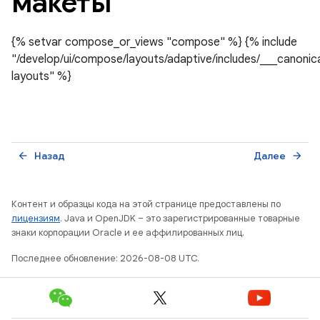
макеты
{% setvar compose_or_views "compose" %} {% include
"/develop/ui/compose/layouts/adaptive/includes/___canonic
layouts" %}
Назад
Далее
arrow_back
arrow_forward
Контент и образцы кода на этой странице предоставлены по
лицензиям
. Java и OpenJDK – это зарегистрированные товарные
знаки корпорации Oracle и ее аффилированных лиц.
Последнее обновление: 2026-08-08 UTC.