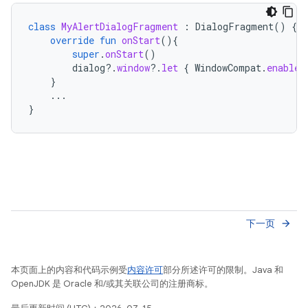
class
MyAlertDialogFragment
:
DialogFragment
()
{
override
fun
onStart
(){
super
.
onStart
()
dialog
?.
window
?.
let
{
WindowCompat
.
enableE
}
...
}
下一页
arrow_forward
本页面上的内容和代码示例受
内容许可
部分所述许可的限制。Java 和
OpenJDK 是 Oracle 和/或其关联公司的注册商标。