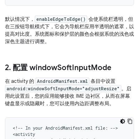
默认情况下，
enableEdgeToEdge()
会使系统栏透明，但
在三按钮导航模式下，它会为导航栏应用半透明的遮罩，以
提高对比度。系统图标和保护层的颜色会根据系统的浅色或
深色主题进行调整。
2
.
配置 window
Soft
Input
Mode
在 activity 的
AndroidManifest.xml
条目中设置
android:windowSoftInputMode="adjustResize"
。启
用此设置后，您的应用能够接收 IME 边衬区，从而在屏幕
键盘显示或隐藏时，您可以使用内边距调整布局。
<!--
In
your
AndroidManifest.xml
file:
-->
