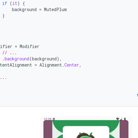
if
(
it
)
{
background
=
MutedPlum
}
ifier
=
Modifier
// ...
.
background
(
background
),
tentAlignment
=
Alignment
.
Center
,
...