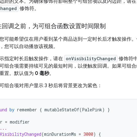
边距的文本。为确保修饰符影响整个可组合项以及内边距，请
Changed
修饰符。
性回调之前，为可组合函数设置时间限制
您可能希望仅在用户看到某个商品达到一定时长后才触发操作。
，您可以自动播放该视频。
示指定时长后触发操作，请在
onVisibilityChanged
修饰符
可组合项需要持续可见的最短时间，以便触发回调。如果可组合
重置。默认值为
0 毫秒
。
可组合项对用户显示 3 秒后将背景更改为紫色：
und
by
remember
{
mutableStateOf
(
PalePink
)
}
r
=
modifier
...
VisibilityChanged
(
minDurationMs
=
3000
)
{