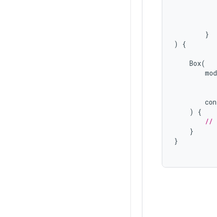
}
)
{
Box
(
mod
con
)
{
// 
}
}