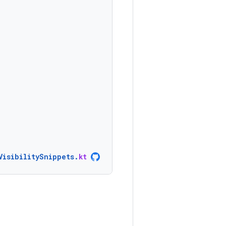
VisibilitySnippets
.
kt