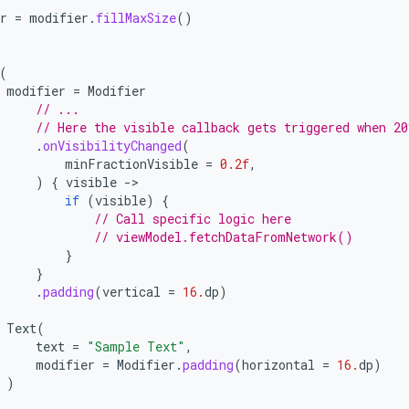
r
=
modifier
.
fillMaxSize
()
(
modifier
=
Modifier
// ...
// Here the visible callback gets triggered when 2
.
onVisibilityChanged
(
minFractionVisible
=
0.2f
,
)
{
visible
-
if
(
visible
)
{
// Call specific logic here
// viewModel.fetchDataFromNetwork()
}
}
.
padding
(
vertical
=
16.
dp
)
Text
(
text
=
"Sample Text"
,
modifier
=
Modifier
.
padding
(
horizontal
=
16.
dp
)
)