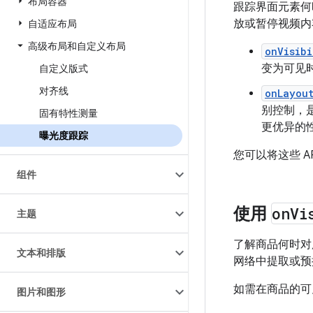
布局容器
跟踪界面元素何
放或暂停视频内
自适应布局
高级布局和自定义布局
onVisib
变为可见
自定义版式
对齐线
onLayou
别控制，
固有特性测量
更优异的
曝光度跟踪
您可以将这些 
组件
使用
on
Vi
主题
了解商品何时对
文本和排版
网络中提取或预
如需在商品的可
图片和图形