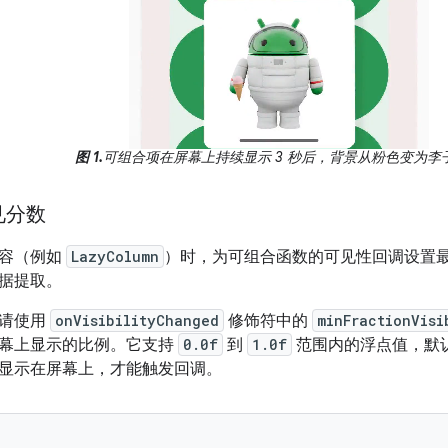
图 1.
可组合项在屏幕上持续显示 3 秒后，背景从粉色变为李
见分数
内容（例如
LazyColumn
）时，为可组合函数的可见性回调设置
据提取。
，请使用
onVisibilityChanged
修饰符中的
minFractionVisi
幕上显示的比例。它支持
0.0f
到
1.0f
范围内的浮点值，默
显示在屏幕上，才能触发回调。
(