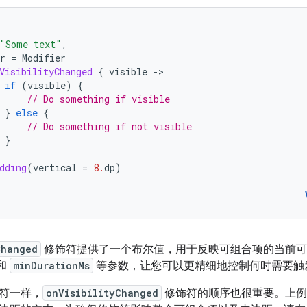
"Some text"
,
r
=
Modifier
VisibilityChanged
{
visible
-
if
(
visible
)
{
// Do something if visible
}
else
{
// Do something if not visible
}
dding
(
vertical
=
8.
dp
)
Changed
修饰符提供了一个布尔值，用于反映可组合项的当前可
和
minDurationMs
等参数，让您可以更精细地控制何时需要触
符一样，
onVisibilityChanged
修饰符的顺序也很重要。上例