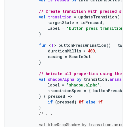
// Create transition with pressed sta
val
transition
=
updateTransition
(
targetState
=
isPressed
,
label
=
"button_press_transition"
)
fun
<
T
>
buttonPressAnimation
()
=
twe
durationMillis
=
400
,
easing
=
EaseInOut
)
// Animate all properties using the t
val
shadowAlpha
by
transition
.
animate
label
=
"shadow_alpha"
,
transitionSpec
=
{
buttonPressAni
)
{
pressed
-
>
if
(
pressed
)
0f
else
1f
}
// ...
val
blueDropShadow
by
transition
.
anima