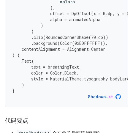
colors
),
offset
=
DpOffset
(
x
=
0.
dp
,
y
=
0.
alpha
=
animatedAlpha
)
)
.
clip
(
RoundedCornerShape
(
70.
dp
))
.
background
(
Color
(
0
xEDFFFFFF
)),
contentAlignment
=
Alignment
.
Center
)
{
Text
(
text
=
breathingText
,
color
=
Color
.
Black
,
style
=
MaterialTheme
.
typography
.
bodyLarge
)
}
Shadows
.
kt
代码要点