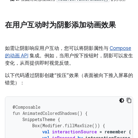
在用户互动时为阴影添加动画效果
如需让阴影响应用户互动，您可以将阴影属性与
Compose
的动画 API
集成。例如，当用户按下按钮时，阴影可以发生
变化，从而提供即时视觉反馈。
以下代码通过阴影创建“按压”效果（表面被向下推入屏幕的
错觉）：
@Composable
fun
AnimatedColoredShadows
()
{
SnippetsTheme
{
Box
(
Modifier
.
fillMaxSize
())
{
val
interactionSource
=
remember
{
M
val
isPressed
by
interactionSource
.
c