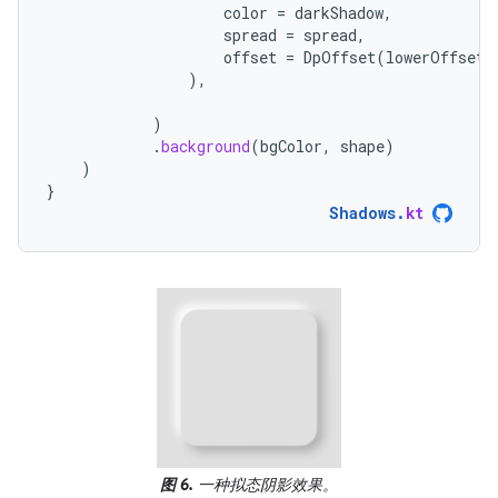
color
=
darkShadow
,
spread
=
spread
,
offset
=
DpOffset
(
lowerOffset
,
),
)
.
background
(
bgColor
,
shape
)
)
}
Shadows
.
kt
图 6.
一种拟态阴影效果。