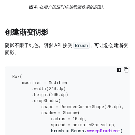
图 4.
在用户按压时添加动画效果的阴影。
创建渐变阴影
阴影不限于纯色。阴影 API 接受
Brush
，可让您创建渐变
阴影。
Box
(
modifier
=
Modifier
.
width
(
240.
dp
)
.
height
(
200.
dp
)
.
dropShadow
(
shape
=
RoundedCornerShape
(
70.
dp
),
shadow
=
Shadow
(
radius
=
10.
dp
,
spread
=
animatedSpread
.
dp
,
brush
=
Brush
.
sweepGradient
(