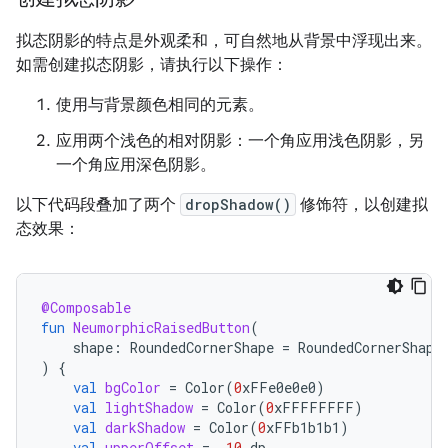
拟态阴影的特点是外观柔和，可自然地从背景中浮现出来。
如需创建拟态阴影，请执行以下操作：
使用与背景颜色相同的元素。
应用两个浅色的相对阴影：一个角应用浅色阴影，另
一个角应用深色阴影。
以下代码段叠加了两个
dropShadow()
修饰符，以创建拟
态效果：
@Composable
fun
NeumorphicRaisedButton
(
shape
:
RoundedCornerShape
=
RoundedCornerShape
)
{
val
bgColor
=
Color
(
0
xFFe0e0e0
)
val
lightShadow
=
Color
(
0
xFFFFFFFF
)
val
darkShadow
=
Color
(
0
xFFb1b1b1
)
val
upperOffset
=
-
10.
dp