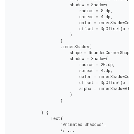
shadow
=
Shadow
(
radius
=
8.
dp
,
spread
=
4.
dp
,
color
=
innerShadowCol
offset
=
DpOffset
(
x
=
)
)
.
innerShadow
(
shape
=
RoundedCornerShape
shadow
=
Shadow
(
radius
=
20.
dp
,
spread
=
4.
dp
,
color
=
innerShadowCol
offset
=
DpOffset
(
x
=
alpha
=
innerShadowAlp
)
)
)
{
Text
(
"Animated Shadows"
,
// ...