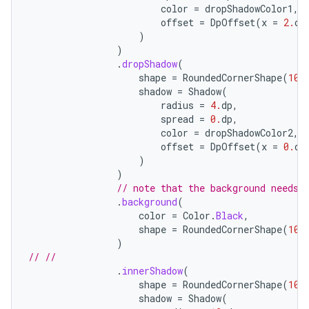
color
=
dropShadowColor1
,
offset
=
DpOffset
(
x
=
2.
dp
)
)
.
dropShadow
(
shape
=
RoundedCornerShape
(
100
shadow
=
Shadow
(
radius
=
4.
dp
,
spread
=
0.
dp
,
color
=
dropShadowColor2
,
offset
=
DpOffset
(
x
=
0.
dp
)
)
// note that the background needs 
.
background
(
color
=
Color
.
Black
,
shape
=
RoundedCornerShape
(
100
)
// //
.
innerShadow
(
shape
=
RoundedCornerShape
(
100
shadow
=
Shadow
(