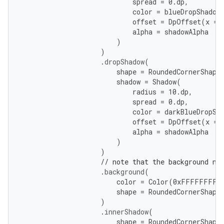
spread
=
0.
dp
,
color
=
blueDropShadow
offset
=
DpOffset
(
x
=
alpha
=
shadowAlpha
)
)
.
dropShadow
(
shape
=
RoundedCornerShape
shadow
=
Shadow
(
radius
=
10.
dp
,
spread
=
0.
dp
,
color
=
darkBlueDropSh
offset
=
DpOffset
(
x
=
alpha
=
shadowAlpha
)
)
// note that the background ne
.
background
(
color
=
Color
(
0
xFFFFFFFF
)
shape
=
RoundedCornerShape
)
.
innerShadow
(
shape
=
RoundedCornerShape