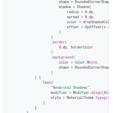
shape
=
RoundedCornerShape
shadow
=
Shadow
(
radius
=
0.
dp
,
spread
=
0.
dp
,
color
=
dropShadowColo
offset
=
DpOffset
(
x
=
)
)
.
border
(
8.
dp
,
borderColor
)
.
background
(
color
=
Color
.
White
,
shape
=
RoundedCornerShape
)
)
{
Text
(
"Neobrutal Shadows"
,
modifier
=
Modifier
.
align
(
Alig
style
=
MaterialTheme
.
typograp
)
}
}