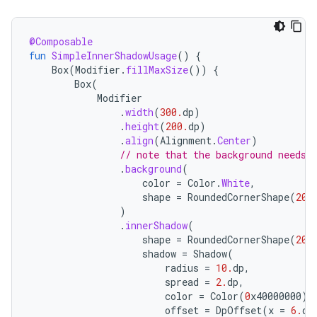
@Composable
fun
SimpleInnerShadowUsage
()
{
Box
(
Modifier
.
fillMaxSize
())
{
Box
(
Modifier
.
width
(
300.
dp
)
.
height
(
200.
dp
)
.
align
(
Alignment
.
Center
)
// note that the background needs 
.
background
(
color
=
Color
.
White
,
shape
=
RoundedCornerShape
(
20.
)
.
innerShadow
(
shape
=
RoundedCornerShape
(
20.
shadow
=
Shadow
(
radius
=
10.
dp
,
spread
=
2.
dp
,
color
=
Color
(
0
x40000000
),
offset
=
DpOffset
(
x
=
6.
dp