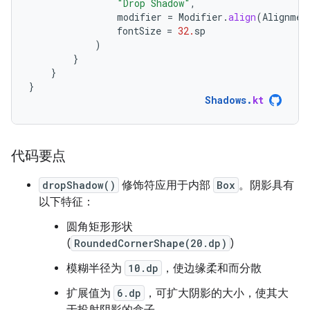
"Drop Shadow"
,
modifier
=
Modifier
.
align
(
Alignmen
fontSize
=
32.
sp
)
}
}
}
Shadows
.
kt
代码要点
dropShadow()
修饰符应用于内部
Box
。阴影具有
以下特征：
圆角矩形形状
(
RoundedCornerShape(20.dp)
)
模糊半径为
10.dp
，使边缘柔和而分散
扩展值为
6.dp
，可扩大阴影的大小，使其大
于投射阴影的盒子