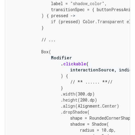
label
=
"shadow_color"
,
transitionSpec
=
{
buttonPressAnim
)
{
pressed
-
if
(
pressed
)
Color
.
Transparent
els
}
// ...
Box
(
Modifier
.
clickable
(
interactionSource
,
indica
)
{
// ** ...... **//
}
.
width
(
300.
dp
)
.
height
(
200.
dp
)
.
align
(
Alignment
.
Center
)
.
dropShadow
(
shape
=
RoundedCornerShape
shadow
=
Shadow
(
radius
=
10.
dp
,