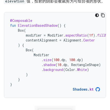
elevation
值，投射的阴影会被裁剪为可组合项的形状。
@Composable
fun
ElevationBasedShadow
()
{
Box
(
modifier
=
Modifier
.
aspectRatio
(
1f
).
fillMa
contentAlignment
=
Alignment
.
Center
)
{
Box
(
Modifier
.
size
(
100.
dp
,
100.
dp
)
.
shadow
(
10.
dp
,
RectangleShape
)
.
background
(
Color
.
White
)
)
}
}
Shadows
.
kt