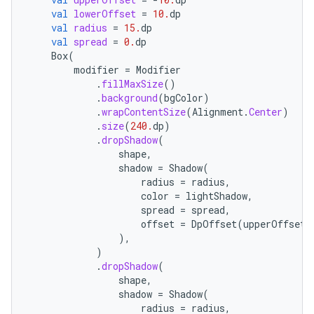
val
lowerOffset
=
10.
dp
val
radius
=
15.
dp
val
spread
=
0.
dp
Box
(
modifier
=
Modifier
.
fillMaxSize
()
.
background
(
bgColor
)
.
wrapContentSize
(
Alignment
.
Center
)
.
size
(
240.
dp
)
.
dropShadow
(
shape
,
shadow
=
Shadow
(
radius
=
radius
,
color
=
lightShadow
,
spread
=
spread
,
offset
=
DpOffset
(
upperOffset
,
),
)
.
dropShadow
(
shape
,
shadow
=
Shadow
(
radius
=
radius
,