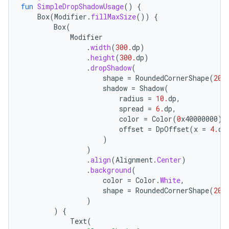
fun
SimpleDropShadowUsage
()
{
Box
(
Modifier
.
fillMaxSize
())
{
Box
(
Modifier
.
width
(
300.
dp
)
.
height
(
300.
dp
)
.
dropShadow
(
shape
=
RoundedCornerShape
(
20.
shadow
=
Shadow
(
radius
=
10.
dp
,
spread
=
6.
dp
,
color
=
Color
(
0
x40000000
),
offset
=
DpOffset
(
x
=
4.
dp
)
)
.
align
(
Alignment
.
Center
)
.
background
(
color
=
Color
.
White
,
shape
=
RoundedCornerShape
(
20.
)
)
{
Text
(