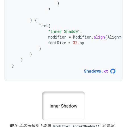
)
)
)
{
Text
(
"Inner Shadow"
,
modifier
=
Modifier
.
align
(
Alignmen
fontSize
=
32.
sp
)
}
}
}
Shadows
.
kt
图 3.
在圆角矩形上应用
的示例。
Modifier.innerShadow()