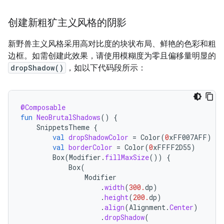
创建新粗犷主义风格的阴影
新野兽主义风格采用高对比度的块状布局、鲜艳的色彩和粗
边框。如需创建此效果，请使用模糊度为零且偏移量明显的
dropShadow()
，如以下代码段所示：
@Composable
fun
NeoBrutalShadows
()
{
SnippetsTheme
{
val
dropShadowColor
=
Color
(
0
xFF007AFF
)
val
borderColor
=
Color
(
0
xFFFF2D55
)
Box
(
Modifier
.
fillMaxSize
())
{
Box
(
Modifier
.
width
(
300.
dp
)
.
height
(
200.
dp
)
.
align
(
Alignment
.
Center
)
.
dropShadow
(