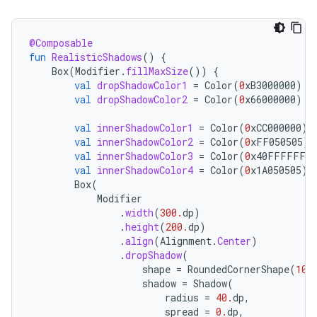
@Composable
fun
RealisticShadows
()
{
Box
(
Modifier
.
fillMaxSize
())
{
val
dropShadowColor1
=
Color
(
0
xB3000000
)
val
dropShadowColor2
=
Color
(
0
x66000000
)
val
innerShadowColor1
=
Color
(
0
xCC000000
)
val
innerShadowColor2
=
Color
(
0
xFF050505
)
val
innerShadowColor3
=
Color
(
0
x40FFFFFF
)
val
innerShadowColor4
=
Color
(
0
x1A050505
)
Box
(
Modifier
.
width
(
300.
dp
)
.
height
(
200.
dp
)
.
align
(
Alignment
.
Center
)
.
dropShadow
(
shape
=
RoundedCornerShape
(
100
shadow
=
Shadow
(
radius
=
40.
dp
,
spread
=
0.
dp
,