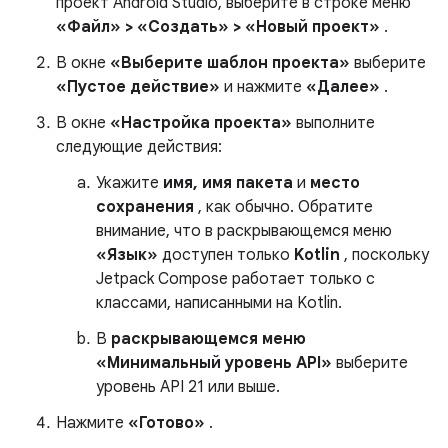
проект Android Studio, выберите в строке меню
«Файл» > «Создать» > «Новый проект»
.
В окне
«Выберите шаблон проекта»
выберите
«Пустое действие»
и нажмите
«Далее»
.
В окне
«Настройка проекта»
выполните
следующие действия:
Укажите
имя, имя пакета
и
место
сохранения
, как обычно. Обратите
внимание, что в раскрывающемся меню
«Язык»
доступен только
Kotlin
, поскольку
Jetpack Compose работает только с
классами, написанными на Kotlin.
В
раскрывающемся меню
«Минимальный уровень API»
выберите
уровень API 21 или выше.
Нажмите
«Готово»
.